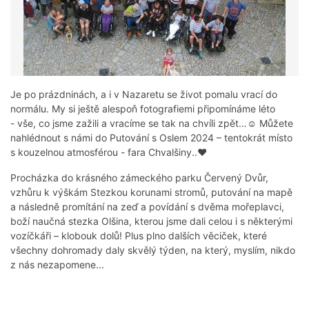
Je po prázdninách, a i v Nazaretu se život pomalu vrací do
normálu. My si ještě alespoň fotografiemi připomínáme léto
- vše, co jsme zažili a vracíme se tak na chvíli zpět…☺ Můžete
nahlédnout s námi do Putování s Oslem 2024 – tentokrát místo
s kouzelnou atmosférou - fara Chvalšiny..♥
Procházka do krásného zámeckého parku Červený Dvůr,
vzhůru k výškám Stezkou korunami stromů, putování na mapě
a následně promítání na zeď a povídání s dvěma mořeplavci,
boží naučná stezka Olšina, kterou jsme dali celou i s některými
vozíčkáři – klobouk dolů! Plus plno dalších věciček, které
všechny dohromady daly skvělý týden, na který, myslím, nikdo
z nás nezapomene...