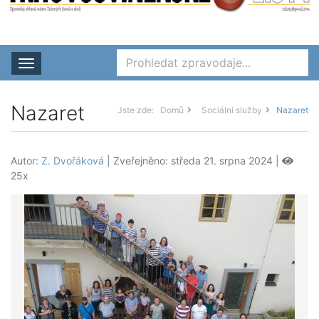
Rozbalit nabídku
Nazaret
Jste zde:
Domů
Sociální služby
Nazaret
Autor:
Z. Dvořáková
| Zveřejněno: středa 21. srpna 2024 |
25x