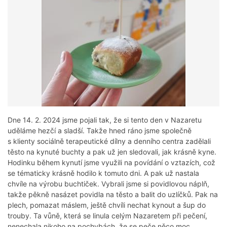
Dne 14. 2. 2024 jsme pojali tak, že si tento den v Nazaretu
uděláme hezčí a sladší. Takže hned ráno jsme společně
s klienty sociálně terapeutické dílny a denního centra zadělali
těsto na kynuté buchty a pak už jen sledovali, jak krásně kyne.
Hodinku během kynutí jsme využili na povídání o vztazích, což
se tématicky krásně hodilo k tomuto dni. A pak už nastala
chvíle na výrobu buchtiček. Vybrali jsme si povidlovou náplň,
takže pěkně nasázet povidla na těsto a balit do uzlíčků. Pak na
plech, pomazat máslem, ještě chvíli nechat kynout a šup do
trouby. Ta vůně, která se linula celým Nazaretem při pečení,
nenechala nikoho na pochybách, že se peče něco moc