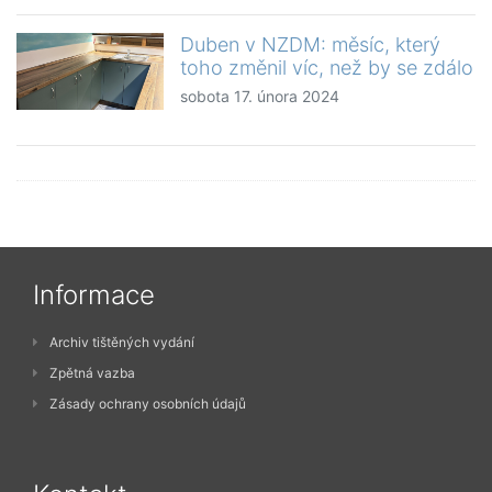
Duben v NZDM: měsíc, který
toho změnil víc, než by se zdálo
sobota 17. února 2024
Informace
Archiv tištěných vydání
Zpětná vazba
Zásady ochrany osobních údajů