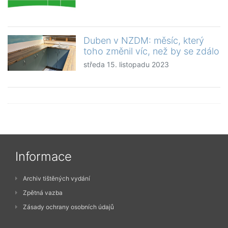
Duben v NZDM: měsíc, který
toho změnil víc, než by se zdálo
středa 15. listopadu 2023
Informace
Archiv tištěných vydání
Zpětná vazba
Zásady ochrany osobních údajů