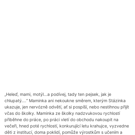
„Heleď, mami, motýl…a podívej, tady ten pejsek, jak je
chlupatý….“ Maminka ani nekoukne směrem, kterým Stázinka
ukazuje, jen nervózně odvětí, ať si pospíší, nebo nestihnou přijít
včas do školky. Maminka ze školky nadzvukovou rychlostí
přiběhne do práce, po práci vletí do obchodu nakoupit na
večeři, hned poté rychlostí, konkurující letu krahujce, vyzvedne
děti z institucí, doma poklidí, pomůže výrostkům s učením a