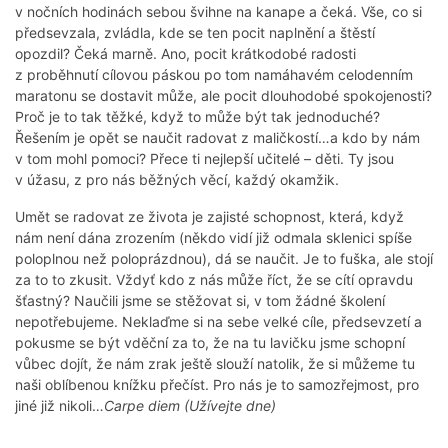
v nočních hodinách sebou švihne na kanape a čeká. Vše, co si
předsevzala, zvládla, kde se ten pocit naplnění a štěstí
opozdil? Čeká marně. Ano, pocit krátkodobé radosti
z proběhnutí cílovou páskou po tom namáhavém celodenním
maratonu se dostavit může, ale pocit dlouhodobé spokojenosti?
Proč je to tak těžké, když to může být tak jednoduché?
Řešením je opět se naučit radovat z maličkostí…a kdo by nám
v tom mohl pomoci? Přece ti nejlepší učitelé – děti. Ty jsou
v úžasu, z pro nás běžných věcí, každý okamžik.
Umět se radovat ze života je zajisté schopnost, která, když
nám není dána zrozením (někdo vidí již odmala sklenici spíše
poloplnou než poloprázdnou), dá se naučit. Je to fuška, ale stojí
za to to zkusit. Vždyť kdo z nás může říct, že se cítí opravdu
šťastný? Naučili jsme se stěžovat si, v tom žádné školení
nepotřebujeme. Neklaďme si na sebe velké cíle, předsevzetí a
pokusme se být vděční za to, že na tu lavičku jsme schopní
vůbec dojít, že nám zrak ještě slouží natolik, že si můžeme tu
naši oblíbenou knížku přečíst. Pro nás je to samozřejmost, pro
jiné již nikoli…
Carpe diem (Užívejte dne)