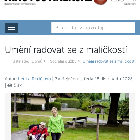
Rozbalit nabídku
Umění radovat se z maličkostí
Jste zde:
Domů
Sociální služby
Umění radovat se z maličkostí
Autor:
Lenka Rodějová
| Zveřejněno: středa 15. listopadu 2023
|
53x