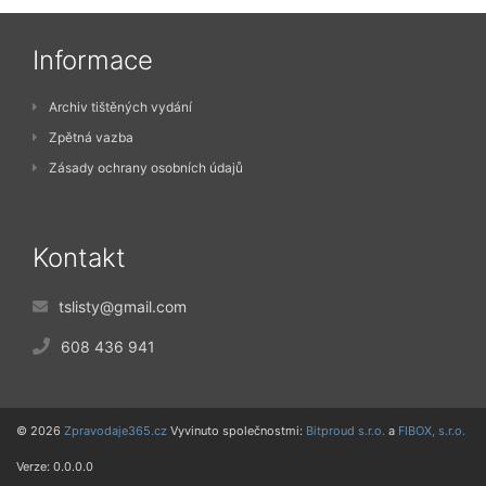
Informace
Archiv tištěných vydání
Zpětná vazba
Zásady ochrany osobních údajů
Kontakt
tslisty@gmail.com
608 436 941
© 2026
Zpravodaje365.cz
Vyvinuto společnostmi:
Bitproud s.r.o.
a
FIBOX, s.r.o.
Verze: 0.0.0.0