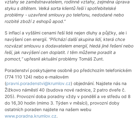
vztahy se zaměstnavatelem, rodinné vztahy, zejména úprava
styku s dítětem. Velká sorta klientů řeší i spotřebitelské
problémy - uzavřené smlouvy po telefonu, nedodané nebo
rozbité zboží z eshopů apod.”
S inflací a vyššími cenami řeší lidé nejen dluhy a půjčky, ale i
navýšení cen energií.
“Přichází další skupina lidí, která chce
rozvázat smlouvu s dodavatelem energií, hledá jiné řešení nebo
řeší, jak navýšení cen doplatit. I těm můžeme poradit a
pomoct,“
upřesnil aktuální problémy Tomáš Zunt.
Poradenství poskytujeme osobně po předchozím telefonickém
(774 110 124) nebo e-mailovém
(
pravni.poradenstvi@krumlov.cz
) objednání. Najdete nás na
Žižkovo náměstí 40 (budova nové radnice, 2 patro dveře č.
205). Provozní doba poradny vždy v pondělí a ve středu od 8
do 16,30 hodin (mimo 3. Týden v měsíci), provozní doby
ostatních poraden najdete na našem webu
www.poradna.krumlov.cz
.