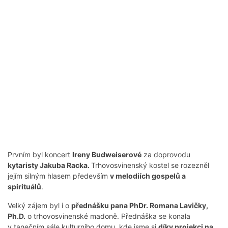
Prvním byl koncert
Ireny Budweiserové
za doprovodu
kytaristy Jakuba Racka.
Trhovosvinenský kostel se rozezněl
jejím silným hlasem především
v melodiích gospelů a
spirituálů
.
Velký zájem byl i o
přednášku pana PhDr. Romana Lavičky,
Ph.D.
o trhovosvinenské madoně. Přednáška se konala
v tanečním sále kulturního domu, kde jsme si
díky projekci na