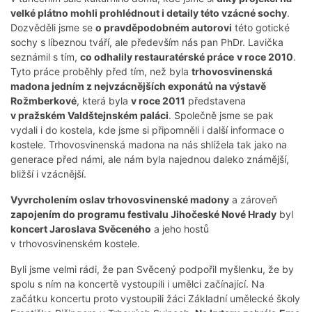
velké plátno mohli prohlédnout i detaily této vzácné sochy
.
Dozvěděli jsme se
o pravděpodobném autorovi
této gotické
sochy s líbeznou tváří, ale především nás pan PhDr. Lavička
seznámil s tím,
co odhalily restauratérské práce
v roce 2010
.
Tyto práce proběhly před tím, než byla
trhovosvinenská
madona jedním z nejvzácnějších exponátů na výstavě
Rožmberkové
, která byla
v roce 2011
představena
v pražském Valdštejnském paláci
. Společně jsme se pak
vydali i do kostela, kde jsme si připomněli i další informace o
kostele. Trhovosvinenská madona na nás shlížela tak jako na
generace před námi, ale nám byla najednou daleko známější,
bližší i vzácnější.
Vyvrcholením oslav trhovosvinenské madony
a zároveň
zapojením do programu festivalu Jihočeské Nové Hrady
byl
koncert Jaroslava Svěceného
a jeho hostů
v trhovosvinenském kostele.
Byli jsme velmi rádi, že pan Svěcený podpořil myšlenku, že by
spolu s ním na koncertě vystoupili i umělci začínající. Na
začátku koncertu proto vystoupili žáci Základní umělecké školy