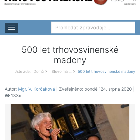
Rozbalit nabídku
500 let trhovosvinenské
madony
Jste zde:
Domů
Slovo má ...
500 let trhovosvinenské madony
Autor:
Mgr. V. Korčaková
| Zveřejněno: pondělí 24. srpna 2020 |
133x