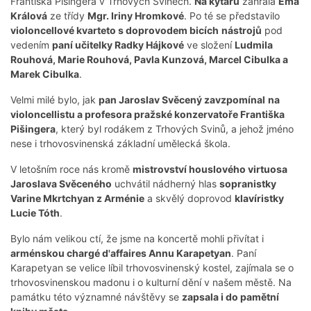
Františka Pišingera v Trhových Svinech.
Na kytaru
zahrála
Ema
Králová
ze třídy
Mgr. Iriny Hromkové
. Po té se představilo
violoncellové kvarteto s doprovodem bicích
nástrojů
pod
vedením
paní učitelky Radky Hájkové
ve složení
Ludmila
Rouhová, Marie Rouhová, Pavla Kunzová, Marcel Cibulka a
Marek Cibulka
.
Velmi milé bylo, jak
pan Jaroslav Svěcený zavzpomínal
na
violoncellistu a profesora pražské konzervatoře Františka
Pišingera
, který byl rodákem z Trhových Svinů, a jehož jméno
nese i trhovosvinenská základní umělecká škola.
V letošním roce nás kromě
mistrovství houslového virtuosa
Jaroslava Svěceného
uchvátil nádherný hlas
sopranistky
Varine Mkrtchyan z Arménie
a skvělý doprovod
klavíristky
Lucie Tóth
.
Bylo nám velikou ctí, že jsme na koncertě mohli přivítat i
arménskou chargé d'affaires Annu Karapetyan
. Paní
Karapetyan se velice líbil trhovosvinenský kostel, zajímala se o
trhovosvinenskou madonu i o kulturní dění v našem městě. Na
památku této významné návštěvy se
zapsala i do pamětní