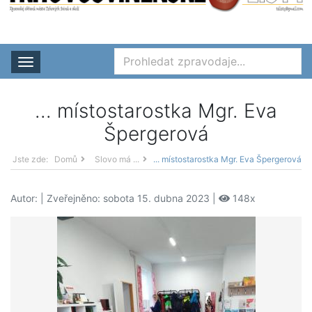
Rozbalit nabídku
... místostarostka Mgr. Eva
Špergerová
Jste zde:
Domů
Slovo má ...
... místostarostka Mgr. Eva Špergerová
Autor:
| Zveřejněno: sobota 15. dubna 2023 |
148x