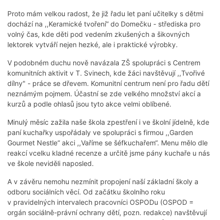
Proto mám velkou radost, že již řadu let paní učitelky s dětmi
dochází na ,,Keramické tvoření“ do Domečku - střediska pro
volný čas, kde děti pod vedením zkušených a šikovných
lektorek vytváří nejen hezké, ale i praktické výrobky.
V podobném duchu nově navázala ZŠ spolupráci s Centrem
komunitních aktivit v T. Svinech, kde žáci navštěvují ,,Tvořivé
dílny" - práce se dřevem. Komunitní centrum není pro řadu dětí
neznámým pojmem. Účastní se zde velkého množství akcí a
kurzů a podle ohlasů jsou tyto akce velmi oblíbené.
Minulý měsíc zažila naše škola zpestření i ve školní jídelně, kde
paní kuchařky uspořádaly ve spolupráci s firmou ,,Garden
Gourmet Nestle“ akci ,,Vaříme se šéfkuchařem“. Menu mělo dle
reakcí vcelku kladné recenze a určitě jsme pány kuchaře u nás
ve škole neviděli naposled.
A v závěru nemohu nezmínit propojení naší základní školy a
odboru sociálních věcí. Od začátku školního roku
v pravidelných intervalech pracovníci OSPODu (OSPOD =
orgán sociálně-právní ochrany dětí, pozn. redakce) navštěvují