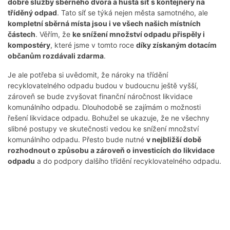
dobré služby sběrného dvora a hustá síť s kontejnery na
tříděný odpad
. Tato síť se týká nejen města samotného, ale
kompletní sběrná místa jsou i ve všech našich místních
částech
. Věřím, že
ke snížení množství odpadu přispěly i
kompostéry
, které jsme v tomto roce
díky získaným dotacím
občanům rozdávali zdarma
.
Je ale potřeba si uvědomit, že nároky na třídění
recyklovatelného odpadu budou v budoucnu ještě vyšší,
zároveň se bude zvyšovat finanční náročnost likvidace
komunálního odpadu. Dlouhodobě se zajímám o možnosti
řešení likvidace odpadu. Bohužel se ukazuje, že ne všechny
slibné postupy ve skutečnosti vedou ke snížení množství
komunálního odpadu. Přesto bude nutné
v nejbližší době
rozhodnout o způsobu a zároveň o investicích do likvidace
odpadu
a do podpory dalšího třídění recyklovatelného odpadu.