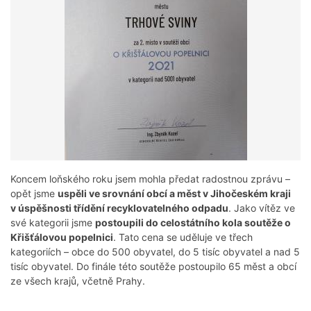
Koncem loňského roku jsem mohla předat radostnou zprávu –
opět jsme
uspěli ve srovnání obcí a měst v Jihočeském kraji
v úspěšnosti třídění recyklovatelného odpadu
. Jako vítěz ve
své kategorii jsme
postoupili do celostátního kola soutěže o
Křišťálovou popelnici
. Tato cena se uděluje ve třech
kategoriích – obce do 500 obyvatel, do 5 tisíc obyvatel a nad 5
tisíc obyvatel. Do finále této soutěže postoupilo 65 měst a obcí
ze všech krajů, včetně Prahy.