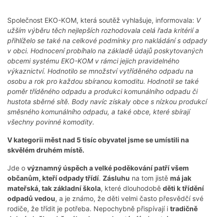
Společnost EKO­-KOM, která soutěž vyhlašuje, informovala:
V
užším výběru těch nejlepších rozhodovala celá řada kritérií a
přihlíželo se také na celkové podmínky pro nakládání s odpady
v obci. Hodnocení probíhalo na základě údajů poskytovaných
obcemi systému EKO-KOM v rámci jejich pravidelného
výkaznictví. Hodnotilo se množství vytříděného odpadu na
osobu a rok pro každou sbíranou komoditu. Hodnotil se také
poměr tříděného odpadu a produkci komunálního odpadu či
hustota sběrné sítě. Body navíc získaly obce s nízkou produkcí
směsného komunálního odpadu, a také obce, které sbírají
všechny povinné komodity.
V kategorii měst nad 5 tisíc obyvatel jsme se umístili na
skvělém druhém místě.
Jde o
významný úspěch a velké poděkování patří všem
občanům, kteří odpady třídí
.
Zásluhu
na tom jistě
má jak
mateřská, tak základní škola
, které dlouhodobě
děti k třídění
odpadů vedou
, a je známo, že děti velmi často přesvědčí své
rodiče, že třídit je potřeba. Nepochybně přispívají i
tradičně