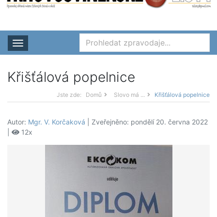
Rozbalit nabídku
Křišťálová popelnice
Jste zde:
Domů
Slovo má ...
Křišťálová popelnice
Autor:
Mgr. V. Korčaková
| Zveřejněno: pondělí 20. června 2022
|
12x