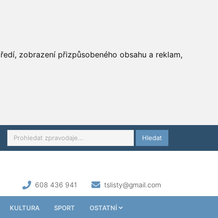
středí, zobrazení přizpůsobeného obsahu a reklam,
Hledat
608 436 941
tslisty@gmail.com
KULTURA
SPORT
OSTATNÍ