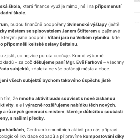
ská škola
, která finance využije mimo jiné i na
připomenutí
kladní škole
.
trum
, budou finančně podpořeny
Svinenské výšlapy
(ještě
zky městem
se spisovatelem Janem Štifterem
a zajímavé
, kterými jsme podpořili
Vítání jara na Velkém rybníku
, kde
 připomněli keltské oslavy Beltainu
.
u zjistit, co nejvíce porota oceňuje. Kromě výborně
dkladů – za což
děkujeme paní Mgr. Evě Farkové
– všechny
 řada subjektů
, zdaleka ne vše pořádají města a obce.
jení všech subjektů bychom takového úspěchu jistě
ch tím, že
mnoho aktivit bude souviset s nově získanou
ktivity
, ale i
výrazně rozšiřujeme nabídku těch nových
.
y a různých generací s místem, které je důležitou součástí
řeny, s našimi předky
.
 pohádkách
, Centrum komunitních aktivit pro nás připraví
ologické likvidace odpadů a připravíme
kompostování díky