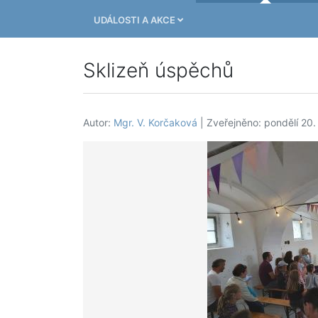
UDÁLOSTI A AKCE
Sklizeň úspěchů
Autor:
Mgr. V. Korčaková
| Zveřejněno: pondělí 20