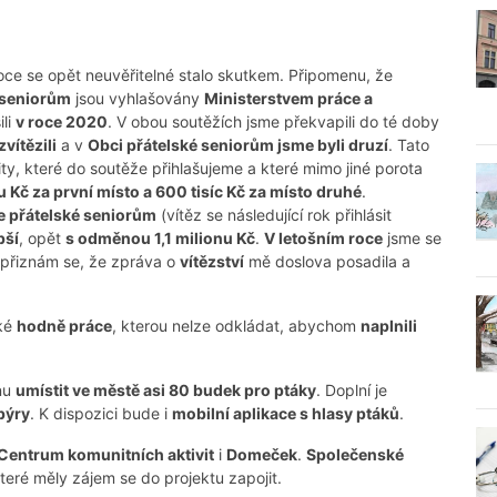
 roce se opět neuvěřitelné stalo skutkem. Připomenu, že
 seniorům
jsou vyhlašovány
Ministerstvem práce a
ili
v roce 2020
. V obou soutěžích jsme překvapili do té doby
vítězili
a v
Obci přátelské seniorům jsme byli druzí
. Tato
ity, které do soutěže přihlašujeme a které mimo jiné porota
nu Kč za první místo a 600 tisíc Kč za místo druhé
.
 přátelské seniorům
(vítěz se následující rok přihlásit
pší
, opět
s odměnou 1,1 milionu Kč
.
V letošním roce
jsme se
přiznám se, že zpráva o
vítězství
mě doslova posadila a
aké
hodně práce
, kterou nelze odkládat, abychom
naplnili
nu
umístit ve městě asi 80 budek pro ptáky
. Doplní je
pýry
. K dispozici bude i
mobilní aplikace s hlasy ptáků
.
Centrum komunitních aktivit
i
Domeček
.
Společenské
které měly zájem se do projektu zapojit.