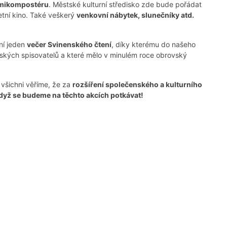
rmikompostéru
. Městské kulturní středisko zde bude pořádat
etní kino. Také veškerý
venkovní nábytek, slunečníky atd.
ční jeden
večer Svinenského čtení
, díky kterému do našeho
eských spisovatelů a které mělo v minulém roce obrovský
 všichni věříme, že za
rozšíření společenského a kulturního
když se budeme na těchto akcích potkávat!