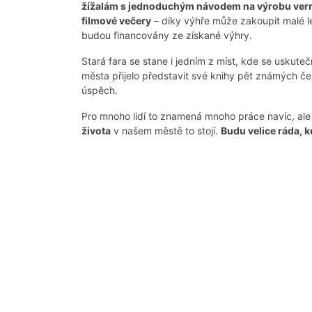
žížalám s jednoduchým návodem na výrobu ve
filmové večery
– díky výhře může zakoupit malé l
budou financovány ze získané výhry.
Stará fara se stane i jedním z míst, kde se uskute
města přijelo představit své knihy pět známých č
úspěch.
Pro mnoho lidí to znamená mnoho práce navíc, ale
života
v našem městě to stojí.
Budu velice ráda, 