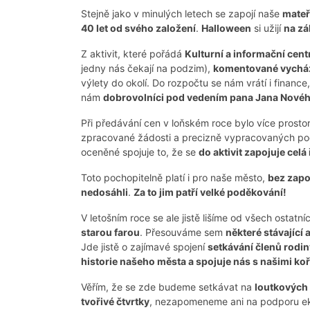
Stejně jako v minulých letech se zapojí naše
mateř
40 let od svého založení
.
Halloween
si užijí
na zá
Z aktivit, které pořádá
Kulturní a informační cen
jedny nás čekají na podzim),
komentované vychá
výlety do okolí. Do rozpočtu se nám vrátí i finance
nám
dobrovolníci pod vedením pana Jana Nového
Při předávání cen v loňském roce bylo více prostor
zpracované žádosti a precizně vypracovaných po
oceněné spojuje to, že se
do aktivit zapojuje celá
Toto pochopitelně platí i pro naše město,
bez zapo
nedosáhli
.
Za to jim patří velké poděkování!
V letošním roce se ale jistě lišíme od všech ostatní
starou farou
. Přesouváme sem
některé stávající a
Jde jistě o zajímavé spojení
setkávání členů rodin
historie našeho města a spojuje nás s našimi ko
Věřím, že se zde budeme setkávat na
loutkových
tvořivé čtvrtky
, nezapomeneme ani na podporu ek