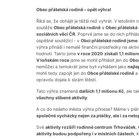
Obec přátelská rodině – opět výhra!
Říká se, že obhájit je těžší než vyhrát. V letošním
soutěže
Obec přátelská rodině
a
Obec přátelská
sociálních věcí ČR
. Poprvé jsme se do nich přihlás
úspěšné soutěžící - v
Obci přátelské rodině jsme z
výhra přináší i nemalé finanční prostředky na aktiv
hodnotí. Takto jsme
v roce 2020
získali 1,1 milio
V loňském roce
jsme se mohli přihlásit jen do
Obce
nemůže) a tentokrát jsme byli vyhlášeni jako
nejle
mohli tedy zapojit jen do
Obce přátelské rodině
a 
opravdu dojala k slzám štěstí.
Tato výhra znamená
dalších 1,1 milionu Kč
, ale t
všechny slíbené aktivity
.
A co do našeho města výhra přinese? Máme v plá
společné vycházky nejen za ptáčky, ale i za neto
Své
aktivity rozšíří rodinné centrum Trhováček
,
aktivity budou podpořeny i v místních částech
, 