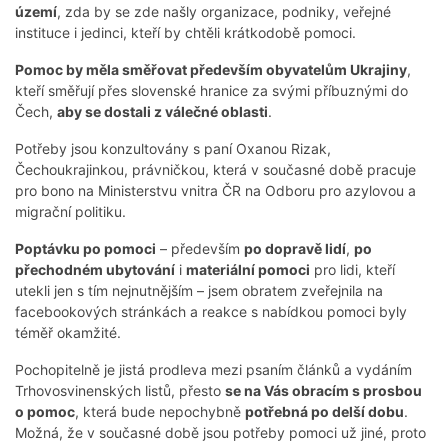
území
, zda by se zde našly organizace, podniky, veřejné
instituce i jedinci, kteří by chtěli krátkodobě pomoci.
Pomoc by měla směřovat především obyvatelům Ukrajiny
,
kteří směřují přes slovenské hranice za svými příbuznými do
Čech,
aby se dostali z válečné oblasti
.
Potřeby jsou konzultovány s paní Oxanou Rizak,
Čechoukrajinkou, právničkou, která v současné době pracuje
pro bono na Ministerstvu vnitra ČR na Odboru pro azylovou a
migrační politiku.
Poptávku po pomoci
– především
po dopravě lidí
,
po
přechodném ubytování
i
materiální pomoci
pro lidi, kteří
utekli jen s tím nejnutnějším – jsem obratem zveřejnila na
facebookových stránkách a reakce s nabídkou pomoci byly
téměř okamžité.
Pochopitelně je jistá prodleva mezi psaním článků a vydáním
Trhovosvinenských listů, přesto
se na Vás obracím s prosbou
o pomoc
, která bude nepochybně
potřebná po delší dobu
.
Možná, že v současné době jsou potřeby pomoci už jiné, proto