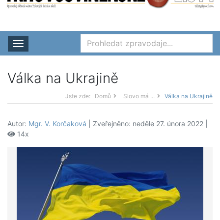
Rozbalit nabídku
Válka na Ukrajině
Jste zde:
Domů
Slovo má ...
Válka na Ukrajině
Autor:
Mgr. V. Korčaková
| Zveřejněno: neděle 27. února 2022 |
14x