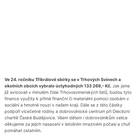
Ve 24. ročníku Tříkrálové sbírky se v Trhových Svinech a
okolních obcích vybralo úctyhodných 133 269,- Kč.
Jak jsme
již avizovali v minulém čísle Trhovosvinenských listů, budou tyto
finance využity k přímé finanční či materiální pomoci osobám v
sociální a hmotné nouzi v našem kraji. Dále se z této částky
podpoří vícečetné rodiny a dobrovolnické centrum při Diecézní
charitě České Budějovice. Všem dětem i dobrovolníkům velice
děkujeme za jejich nasazení v letošním mrazivém počasí a chuť
pomáhat ostatním.