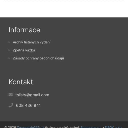
Informace
Archiv tištěných vydání
Zpětná vazba
Zásady ochrany osobních údajů
Kontakt
tslisty@gmail.com
608 436 941
© 2026
Zpravodaje365.cz
Vyvinuto společnostmi:
Bitproud s.r.o.
a
FIBOX, s.r.o.