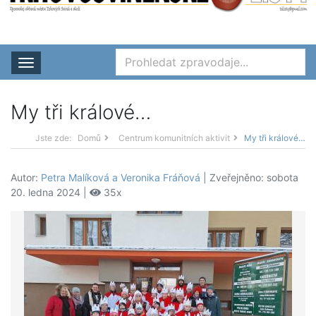
Rozbalit nabídku
My tři králové…
Jste zde:
Domů
Centrum komunitních aktivit
My tři králové…
Autor:
Petra Malíková a Veronika Fráňová
| Zveřejněno: sobota
20. ledna 2024 |
35x