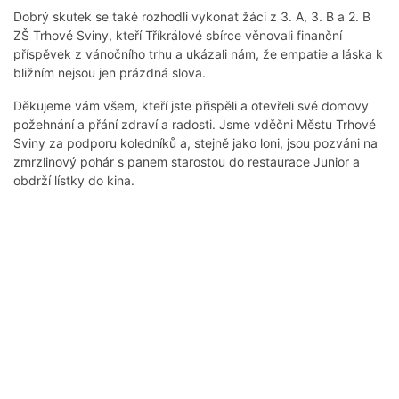
Dobrý skutek se také rozhodli vykonat žáci z 3. A, 3. B a 2. B
ZŠ Trhové Sviny, kteří Tříkrálové sbírce věnovali finanční
příspěvek z vánočního trhu a ukázali nám, že empatie a láska k
bližním nejsou jen prázdná slova.
Děkujeme vám všem, kteří jste přispěli a otevřeli své domovy
požehnání a přání zdraví a radosti. Jsme vděčni Městu Trhové
Sviny za podporu koledníků a, stejně jako loni, jsou pozváni na
zmrzlinový pohár s panem starostou do restaurace Junior a
obdrží lístky do kina.