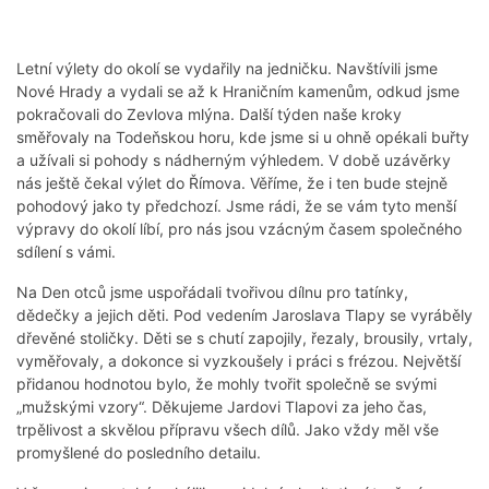
Letní výlety do okolí se vydařily na jedničku. Navštívili jsme
Nové Hrady a vydali se až k Hraničním kamenům, odkud jsme
pokračovali do Zevlova mlýna. Další týden naše kroky
směřovaly na Todeňskou horu, kde jsme si u ohně opékali buřty
a užívali si pohody s nádherným výhledem. V době uzávěrky
nás ještě čekal výlet do Římova. Věříme, že i ten bude stejně
pohodový jako ty předchozí. Jsme rádi, že se vám tyto menší
výpravy do okolí líbí, pro nás jsou vzácným časem společného
sdílení s vámi.
Na Den otců jsme uspořádali tvořivou dílnu pro tatínky,
dědečky a jejich děti. Pod vedením Jaroslava Tlapy se vyráběly
dřevěné stoličky. Děti se s chutí zapojily, řezaly, brousily, vrtaly,
vyměřovaly, a dokonce si vyzkoušely i práci s frézou. Největší
přidanou hodnotou bylo, že mohly tvořit společně se svými
„mužskými vzory“. Děkujeme Jardovi Tlapovi za jeho čas,
trpělivost a skvělou přípravu všech dílů. Jako vždy měl vše
promyšlené do posledního detailu.