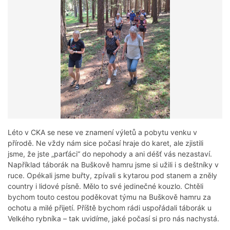
Léto v CKA se nese ve znamení výletů a pobytu venku v
přírodě. Ne vždy nám sice počasí hraje do karet, ale zjistili
jsme, že jste „parťáci“ do nepohody a ani déšť vás nezastaví.
Například táborák na Buškově hamru jsme si užili i s deštníky v
ruce. Opékali jsme buřty, zpívali s kytarou pod stanem a zněly
country i lidové písně. Mělo to své jedinečné kouzlo. Chtěli
bychom touto cestou poděkovat týmu na Buškově hamru za
ochotu a milé přijetí. Příště bychom rádi uspořádali táborák u
Velkého rybníka – tak uvidíme, jaké počasí si pro nás nachystá.