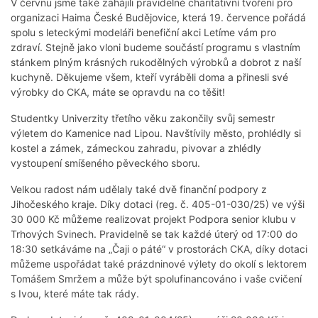
V červnu jsme také zahájili pravidelné charitativní tvoření pro
organizaci Haima České Budějovice, která 19. července pořádá
spolu s leteckými modeláři benefiční akci Letíme vám pro
zdraví. Stejně jako vloni budeme součástí programu s vlastním
stánkem plným krásných rukodělných výrobků a dobrot z naší
kuchyně. Děkujeme všem, kteří vyráběli doma a přinesli své
výrobky do CKA, máte se opravdu na co těšit!
Studentky Univerzity třetího věku zakončily svůj semestr
výletem do Kamenice nad Lipou. Navštívily město, prohlédly si
kostel a zámek, zámeckou zahradu, pivovar a zhlédly
vystoupení smíšeného pěveckého sboru.
Velkou radost nám udělaly také dvě finanční podpory z
Jihočeského kraje. Díky dotaci (reg. č. 405-01-030/25) ve výši
30 000 Kč můžeme realizovat projekt Podpora senior klubu v
Trhových Svinech. Pravidelně se tak každé úterý od 17:00 do
18:30 setkáváme na „Čaji o páté“ v prostorách CKA, díky dotaci
můžeme uspořádat také prázdninové výlety do okolí s lektorem
Tomášem Smržem a může být spolufinancováno i vaše cvičení
s Ivou, které máte tak rády.