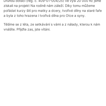
Druhou dotaci (reg. č. 409-01-004/25) ve výši 20 000 Kč jsme
získali na projekt Na rodině nám záleží. Díky tomu můžeme
pořádat kurzy šití pro matky a dcery, tvořivé dílny na staré faře
a byla z toho hrazena i tvořivá dílna pro Otce a syny.
Těšíme se z léta, ze setkávání s vámi a z nálady, kterou k nám
vnášíte. Přijďte zas, jste vítáni.