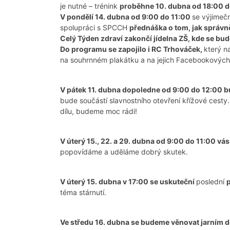
je nutné – trénink
proběhne 10. dubna od 18:00 d
V pondělí 14. dubna od 9:00 do 11:00
se výjimeč
spolupráci s SPCCH
přednáška o tom, jak správně
Celý Týden zdraví zakončí jídelna ZŠ, kde se bude
Do programu se zapojilo i RC Trhováček,
který n
na souhrnném plakátku a na jejich Facebookových
V pátek 11. dubna dopoledne od 9:00 do 12:00 
bude součástí slavnostního otevření křížové cesty. 
dílu, budeme moc rádi!
V úterý 15., 22. a 29. dubna od 9:00 do 11:00 vá
popovídáme a uděláme dobrý skutek.
V úterý 15. dubna v 17:00 se uskuteční
poslední
téma stárnutí.
Ve středu 16. dubna se budeme věnovat jarním 