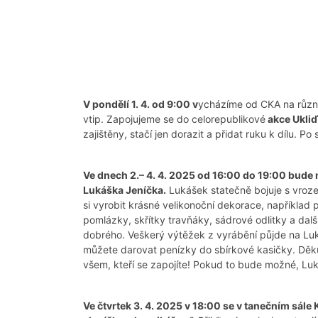
V pondělí 1. 4. od 9:00 v
ycházíme od CKA na různ
vtip. Zapojujeme se do celorepublikové
akce Ukli
zajištěny, stačí jen dorazit a přidat ruku k dílu.
Ve dnech 2.– 4. 4. 2025 od 16:00 do 19:00 bude 
Lukáška Jeníčka.
Lukášek statečně bojuje s vroze
si vyrobit krásné velikonoční dekorace, například
pomlázky, skřítky travňáky, sádrové odlitky a da
dobrého. Veškerý výtěžek z vyrábění půjde na Lukáš
můžete darovat penízky do sbírkové kasičky. Děk
všem, kteří se zapojíte! Pokud to bude možné, Lu
Ve čtvrtek 3. 4. 2025 v 18:00 se v tanečním sál