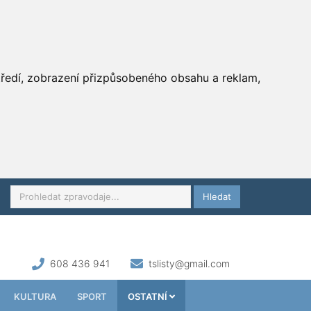
středí, zobrazení přizpůsobeného obsahu a reklam,
Hledat
608 436 941
tslisty@gmail.com
KULTURA
SPORT
OSTATNÍ