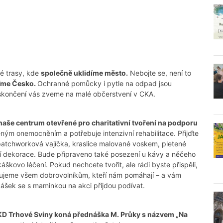
é trasy, kde
společně uklidíme město.
Nebojte se, není to
ďme Česko.
Ochranné pomůcky i pytle na odpad jsou
 Po skončení vás zveme na malé občerstvení v CKA.
naše centrum otevřené pro charitativní tvoření na podporu
ným onemocněním a potřebuje intenzivní rehabilitace. Přijďte
 patchworková vajíčka, kraslice malované voskem, pletené
lší dekorace. Bude připraveno také posezení u kávy a něčeho
kovo léčení. Pokud nechcete tvořit, ale rádi byste přispěli,
ujeme všem dobrovolníkům, kteří nám pomáhají – a vám
kášek se s maminkou na akci přijdou podívat.
e KD Trhové Sviny koná přednáška M. Průky s názvem „Na