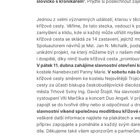
slovíčko s kronikářem“.
Přijďte si poslechnout zají
Jednou z velmi významných událostí, kterou v těch
křížové cesty. Věříme, že tato stezka, vedoucí k p
zamyšlení a klidu, kde si každý může utřídit myšle
křížová cesta se skládá ze 14 zastavení, jejichž 
Spoluautorem návrhů je Mst. Jan N. Michalík, pod
unikátní projekt, na který můžeme být v našem mě
i dospělé, díky nimž bude křížová cesta „promlou
V pátek 11. dubna zahájíme slavnostní otevření k
kostele Nanebevzetí Panny Marie.
V sobotu nás č
křížové cesty směrem ke kostelu Nejsvětější Troj
cesty za účasti biskupa českobudějovické diecéze 
města Trhové Sviny Ing. David Štojdl. Na slavnost
vystoupení Víti Marčíka a koncert Duo Angeli. V p
zapojit se do tvořivé dílny nebo si odpočinout u d
slavnostní víkend společnou modlitbou křížové 
veškeré další informace najdete na plakátech a 
příprav zapojujete a pomáháte a každý svým darem
díla. Děkujeme také všem sponzorům a partnerům,