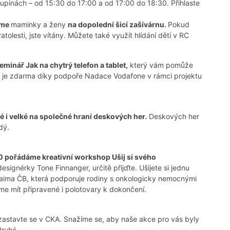
kupinách – od 15:30 do 17:00 a od 17:00 do 18:30. Přihlaste
veme
maminky a ženy
na dopolední šicí zašívárnu.
Pokud
tolesti, jste vítány. Můžete také využít hlídání dětí v RC
minář Jak na chytrý telefon a tablet,
který vám pomůže
rz je zdarma díky podpoře Nadace Vodafone v rámci projektu
 i velké na společné hraní deskových her.
Deskových her
dý.
0 pořádáme kreativní workshop Ušij si svého
signérky Tone Finnanger, určitě přijďte. Ušijete si jednu
aima ČB, která podporuje rodiny s onkologicky nemocnými
me mít připravené i polotovary k dokončení.
 a zastavte se v CKA. Snažíme se, aby naše akce pro vás byly
druhé.