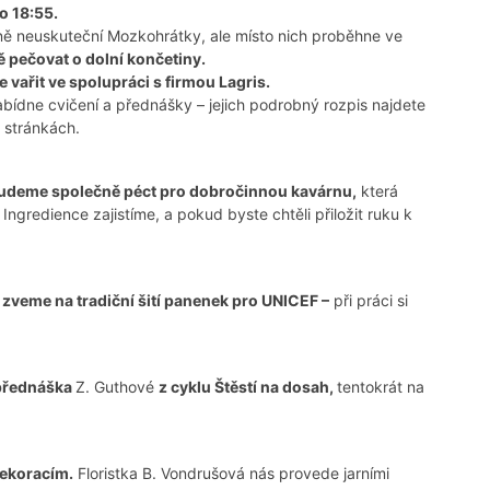
o 18:55.
ně neuskuteční Mozkohrátky, ale místo nich proběhne ve
 pečovat o dolní končetiny.
 vařit ve spolupráci s firmou Lagris.
abídne cvičení a přednášky – jejich podrobný rozpis najdete
 stránkách.
budeme společně péct pro dobročinnou kavárnu,
která
Ingredience zajistíme, a pokud byste chtěli přiložit ruku k
s zveme na tradiční šití panenek pro UNICEF –
při práci si
přednáška
Z. Guthové
z cyklu Štěstí na dosah,
tentokrát na
dekoracím.
Floristka B. Vondrušová nás provede jarními