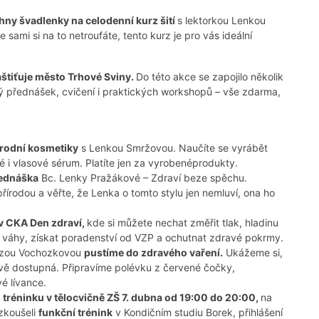
ny švadlenky na celodenní kurz šití
s lektorkou Lenkou
 sami si na to netroufáte, tento kurz je pro vás ideální
aštiťuje město Trhové Sviny.
Do této akce se zapojilo několik
ný přednášek, cvičení i praktických workshopů – vše zdarma,
írodní kosmetiky
s Lenkou Smržovou. Naučíte se vyrábět
é i vlasové sérum. Platíte jen za vyrobenéprodukty.
řednáška
Bc. Lenky Pražákové – Zdraví beze spěchu.
 přírodou a věřte, že Lenka o tomto stylu jen nemluví, ona ho
v CKA Den zdraví,
kde si můžete nechat změřit tlak, hladinu
tré váhy, získat poradenství od VZP a ochutnat zdravé pokrmy.
ezou Vochozkovou
pustíme do zdravého vaření.
Ukážeme si,
ově dostupná. Připravíme polévku z červené čočky,
é lívance.
 tréninku v tělocvičně ZŠ 7. dubna od 19:00 do 20:00,
na
yzkoušeli
funkční trénink
v Kondičním studiu Borek, přihlášení