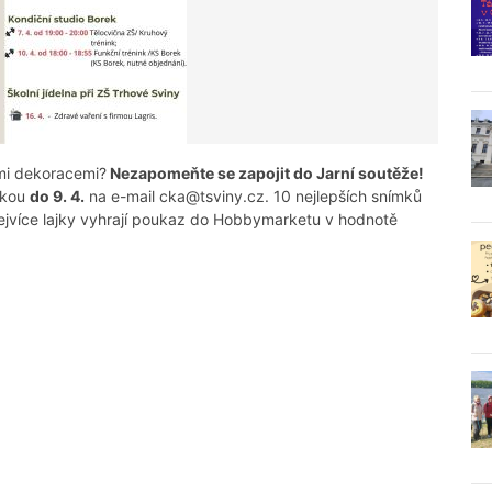
mi dekoracemi?
Nezapomeňte se zapojit do Jarní soutěže!
áškou
do 9. 4.
na e-mail cka@tsviny.cz. 10 nejlepších snímků
ejvíce lajky vyhrají poukaz do Hobbymarketu v hodnotě