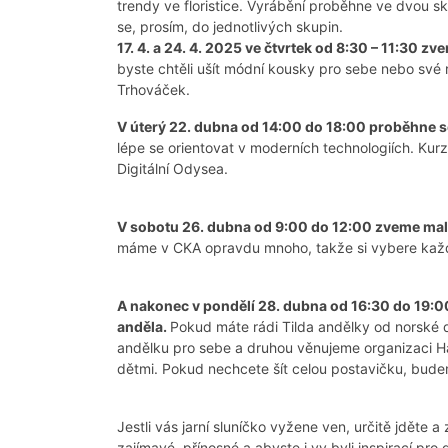
trendy ve floristice. Vyrábění proběhne ve dvou s
se, prosím, do jednotlivých skupin.
17. 4. a 24. 4. 2025 ve čtvrtek od 8:30 – 11:30 z
byste chtěli ušít módní kousky pro sebe nebo své ra
Trhováček.
V úterý 22. dubna od 14:00 do 18:00 proběhne se
lépe se orientovat v moderních technologiích. Ku
Digitální Odysea.
V sobotu 26. dubna od 9:00 do 12:00 zveme malé
máme v CKA opravdu mnoho, takže si vybere kaž
A nakonec v pondělí 28. dubna od 16:30 do 19:0
anděla.
Pokud máte rádi Tilda andělky od norské de
andělku pro sebe a druhou věnujeme organizaci H
dětmi. Pokud nechcete šít celou postavičku, bude
Jestli vás jarní sluníčko vyžene ven, určitě jděte
zajímavé, přínosné a abyste i vy byli inspirací pro 