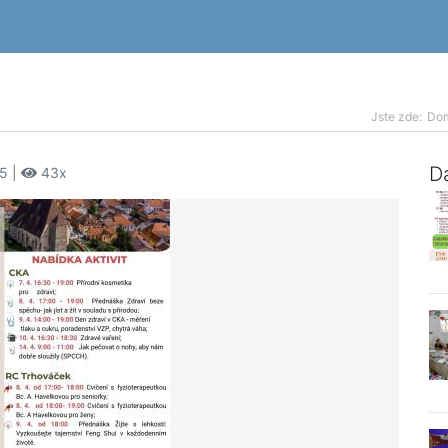
Jste zde:
Do
Da
25 |
43x