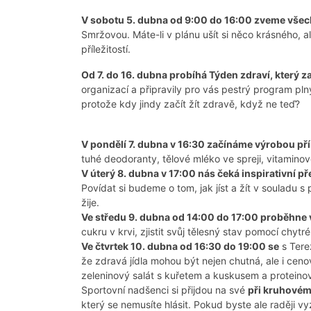
V sobotu 5. dubna od 9:00 do 16:00 zveme všech
Smržovou. Máte-li v plánu ušít si něco krásného, ale
příležitostí.
Od 7. do 16. dubna probíhá Týden zdraví, který z
organizací a připravily pro vás pestrý program pl
protože kdy jindy začít žít zdravě, když ne teď?
V pondělí 7. dubna v 16:30 začínáme výrobou př
tuhé deodoranty, tělové mléko ve spreji, vitaminov
V úterý 8. dubna v 17:00 nás čeká inspirativní p
Povídat si budeme o tom, jak jíst a žít v souladu s
žije.
Ve středu 9. dubna od 14:00 do 17:00 proběhne 
cukru v krvi, zjistit svůj tělesný stav pomocí chy
Ve čtvrtek 10. dubna od 16:30 do 19:00 se
s Ter
že zdravá jídla mohou být nejen chutná, ale i cen
zeleninový salát s kuřetem a kuskusem a proteinov
Sportovní nadšenci si přijdou na své
při kruhovém
který se nemusíte hlásit. Pokud byste ale raději v