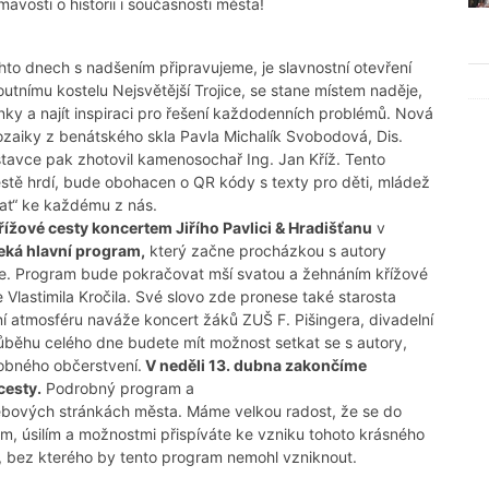
mavosti o historii i současnosti města!
to dnech s nadšením připravujeme, je slavnostní otevření
outnímu kostelu Nejsvětější Trojice, se stane místem naděje,
nky a najít inspiraci pro řešení každodenních problémů. Nová
mozaiky z benátského skla Pavla Michalík Svobodová, Dis.
stavce pak zhotovil kamenosochař Ing. Jan Kříž. Tento
stě hrdí, bude obohacen o QR kódy s texty pro děti, mládež
vat“ ke každému z nás.
řížové cesty koncertem Jiřího Pavlici & Hradišťanu
v
eká hlavní program,
který začne procházkou s autory
ice. Program bude pokračovat mší svatou a žehnáním křížové
Vlastimila Kročila. Své slovo zde pronese také starosta
ní atmosféru naváže koncert žáků ZUŠ F. Pišingera, divadelní
růběhu celého dne budete mít možnost setkat se s autory,
robného občerstvení.
V neděli 13. dubna zakončíme
cesty.
Podrobný program a
webových stránkách města. Máme velkou radost, že se do
, úsilím a možnostmi přispíváte ke vzniku tohoto krásného
 bez kterého by tento program nemohl vzniknout.