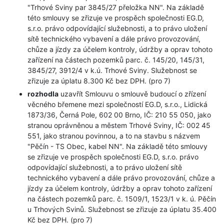
"Trhové Sviny par 3845/27 přeložka NN". Na základě
této smlouvy se zřizuje ve prospěch společnosti EG.D,
s.r.o. právo odpovídající služebnosti, a to právo uložení
sítě technického vybavení a dále právo provozování,
chůze a jízdy za účelem kontroly, údržby a oprav tohoto
zařízení na částech pozemků parc. č. 145/20, 145/31,
3845/27, 3912/4 v k.ú. Trhové Sviny. Služebnost se
zřizuje za úplatu 8.300 Kč bez DPH. (pro 7)
rozhodla
uzavřít Smlouvu o smlouvě budoucí o zřízení
věcného břemene mezi společností EG.D, s.r.o., Lidická
1873/36, Černá Pole, 602 00 Brno, IČ: 210 55 050, jako
stranou oprávněnou a městem Trhové Sviny, IČ: 002 45
551, jako stranou povinnou, a to na stavbu s názvem
"Pěčín - TS Obec, kabel NN". Na základě této smlouvy
se zřizuje ve prospěch společnosti EG.D, s.r.o. právo
odpovídající služebnosti, a to právo uložení sítě
technického vybavení a dále právo provozování, chůze a
jízdy za účelem kontroly, údržby a oprav tohoto zařízení
na částech pozemků parc. č. 1509/1, 1523/1 v k. ú. Pěčín
u Trhových Svinů. Služebnost se zřizuje za úplatu 35.400
Kč bez DPH. (pro 7)