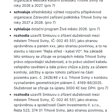
organizace Městské kulturní středisko Trhové Sviny na
roky 2026 a 2027. (pro 7)
schvaluje
střednědobý výhled rozpočtu příspěvkové
organizace Zdravotní zařízení poliklinika Trhové Sviny na
roky 2027 a 2028. (pro 7)
vyhlašuje
dotační program Živé město 2026. (pro 7)
rozhodla
uzavřít Smlouvu o zřízení služebnosti mezi
městem Trhové Sviny, IČ: 002 45 551, jako stranou
oprávněnou a panem xxx, jako stranou povinnou, a to na
stavbu s názvem "Rejta střed - kabel VO". Na základě
této smlouvy se zřizuje ve prospěch města Trhové Sviny
právo odpovídající služebnosti, a to právo uložení kabelu
veřejného osvětlení a dále právo chůze a jízdy za účelem
kontroly, údržby a oprav tohoto zařízení na části
pozemku parc. č. 2428/46 v k.ú. Trhové Sviny v koridoru
vyznačeném geometrickým plánem č. 4169-86/2025.
Služebnost se zřizuje za úplatu 3000 Kč bez DPH. (pro 7)
rozhodla
uzavřít Smlouvu o zřízení služebnosti mezi
městem Trhové Sviny, IČ: 002 45 551, jako stranou
oprávněnou a společností Claim Investments II. s.r.o.,
Rejta 523, 374 01 Trhové Sviny, jako stranou povinnou, a