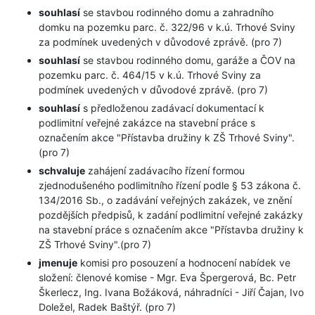
souhlasí
se stavbou rodinného domu a zahradního
domku na pozemku parc. č. 322/96 v k.ú. Trhové Sviny
za podmínek uvedených v důvodové zprávě. (pro 7)
souhlasí
se stavbou rodinného domu, garáže a ČOV na
pozemku parc. č. 464/15 v k.ú. Trhové Sviny za
podmínek uvedených v důvodové zprávě. (pro 7)
souhlasí
s předloženou zadávací dokumentací k
podlimitní veřejné zakázce na stavební práce s
označením akce "Přístavba družiny k ZŠ Trhové Sviny".
(pro 7)
schvaluje
zahájení zadávacího řízení formou
zjednodušeného podlimitního řízení podle § 53 zákona č.
134/2016 Sb., o zadávání veřejných zakázek, ve znění
pozdějších předpisů, k zadání podlimitní veřejné zakázky
na stavební práce s označením akce "Přístavba družiny k
ZŠ Trhové Sviny".(pro 7)
jmenuje
komisi pro posouzení a hodnocení nabídek ve
složení: členové komise - Mgr. Eva Špergerová, Bc. Petr
Škerlecz, Ing. Ivana Božáková, náhradníci - Jiří Čajan, Ivo
Doležel, Radek Baštýř. (pro 7)