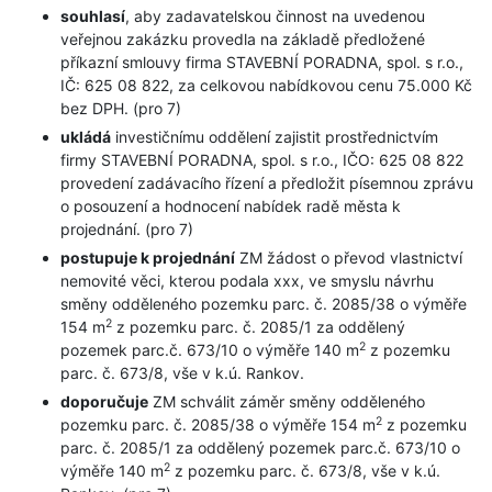
souhlasí
, aby zadavatelskou činnost na uvedenou
veřejnou zakázku provedla na základě předložené
příkazní smlouvy firma STAVEBNÍ PORADNA, spol. s r.o.,
IČ: 625 08 822, za celkovou nabídkovou cenu 75.000 Kč
bez DPH. (pro 7)
ukládá
investičnímu oddělení zajistit prostřednictvím
firmy STAVEBNÍ PORADNA, spol. s r.o., IČO: 625 08 822
provedení zadávacího řízení a předložit písemnou zprávu
o posouzení a hodnocení nabídek radě města k
projednání. (pro 7)
postupuje k projednání
ZM žádost o převod vlastnictví
nemovité věci, kterou podala xxx, ve smyslu návrhu
směny odděleného pozemku parc. č. 2085/38 o výměře
2
154 m
z pozemku parc. č. 2085/1 za oddělený
2
pozemek parc.č. 673/10 o výměře 140 m
z pozemku
parc. č. 673/8, vše v k.ú. Rankov.
doporučuje
ZM schválit záměr směny odděleného
2
pozemku parc. č. 2085/38 o výměře 154 m
z pozemku
parc. č. 2085/1 za oddělený pozemek parc.č. 673/10 o
2
výměře 140 m
z pozemku parc. č. 673/8, vše v k.ú.