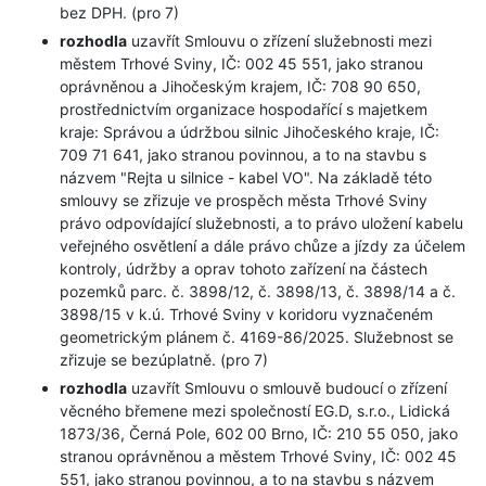
bez DPH. (pro 7)
rozhodla
uzavřít Smlouvu o zřízení služebnosti mezi
městem Trhové Sviny, IČ: 002 45 551, jako stranou
oprávněnou a Jihočeským krajem, IČ: 708 90 650,
prostřednictvím organizace hospodařící s majetkem
kraje: Správou a údržbou silnic Jihočeského kraje, IČ:
709 71 641, jako stranou povinnou, a to na stavbu s
názvem "Rejta u silnice - kabel VO". Na základě této
smlouvy se zřizuje ve prospěch města Trhové Sviny
právo odpovídající služebnosti, a to právo uložení kabelu
veřejného osvětlení a dále právo chůze a jízdy za účelem
kontroly, údržby a oprav tohoto zařízení na částech
pozemků parc. č. 3898/12, č. 3898/13, č. 3898/14 a č.
3898/15 v k.ú. Trhové Sviny v koridoru vyznačeném
geometrickým plánem č. 4169-86/2025. Služebnost se
zřizuje se bezúplatně. (pro 7)
rozhodla
uzavřít Smlouvu o smlouvě budoucí o zřízení
věcného břemene mezi společností EG.D, s.r.o., Lidická
1873/36, Černá Pole, 602 00 Brno, IČ: 210 55 050, jako
stranou oprávněnou a městem Trhové Sviny, IČ: 002 45
551, jako stranou povinnou, a to na stavbu s názvem