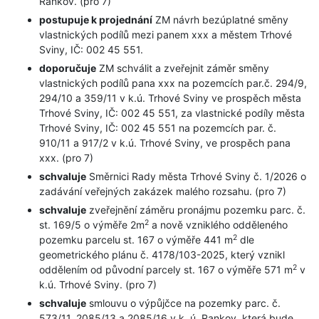
Rankov. (pro 7)
postupuje k projednání
ZM návrh bezúplatné směny
vlastnických podílů mezi panem xxx a městem Trhové
Sviny, IČ: 002 45 551.
doporučuje
ZM schválit a zveřejnit záměr směny
vlastnických podílů pana xxx na pozemcích par.č. 294/9,
294/10 a 359/11 v k.ú. Trhové Sviny ve prospěch města
Trhové Sviny, IČ: 002 45 551, za vlastnické podíly města
Trhové Sviny, IČ: 002 45 551 na pozemcích par. č.
910/11 a 917/2 v k.ú. Trhové Sviny, ve prospěch pana
xxx. (pro 7)
schvaluje
Směrnici Rady města Trhové Sviny č. 1/2026 o
zadávání veřejných zakázek malého rozsahu. (pro 7)
schvaluje
zveřejnění záměru pronájmu pozemku parc. č.
2
st. 169/5 o výměře 2m
a nově vzniklého odděleného
2
pozemku parcelu st. 167 o výměře 441 m
dle
geometrického plánu č. 4178/103-2025, který vznikl
2
oddělením od původní parcely st. 167 o výměře 571 m
v
k.ú. Trhové Sviny. (pro 7)
schvaluje
smlouvu o výpůjčce na pozemky parc. č.
573/11, 2085/13 a 2085/16 v k. ú. Rankov, která bude