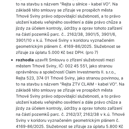
to na stavbu s názvem "Rejta u silnice - kabel VO". Na
základě této smlouvy se zřizuje ve prospěch města
Trhové Sviny právo odpovídající služebnosti, a to právo
uložení kabelu veřejného osvětlení a dále právo chůze a
jízdy za účelem kontroly, údržby a oprav tohoto zařízení
na částí pozemků parc. č.. 2162/38, 3901/5, 3901/6,
3901/10 v k.ú. Trhové Sviny v koridoru vyznačeném
geometrickým plánem č. 4169-86/2025. Služebnost se
zřizuje za úplatu 5.000 Kč bez DPH. (pro 7)
rozhodla
uzavřít Smlouvu o zřízení služebnosti mezi
městem Trhové Sviny, IČ: 002 45 551, jako stranou
oprávněnou a společností Claim Investments II. s.r.o.,
Rejta 523, 374 01 Trhové Sviny, jako stranou povinnou, a
to na stavbu s názvem "Rejta ZTV CLAIM - kabel VO". Na
základě této smlouvy se zřizuje ve prospěch města
Trhové Sviny právo odpovídající služebnosti, a to právo
uložení kabelu veřejného osvětlení a dále právo chůze a
jízdy za účelem kontroly, údržby a oprav tohoto zařízení
na částí pozemků parc. č. 2162/37, 2162/38 v k.ú. Trhové
Sviny v koridoru vyznačeném geometrickým plánem č.
4169-86/2025. Služebnost se zřizuje za úplatu 5.800 Kč