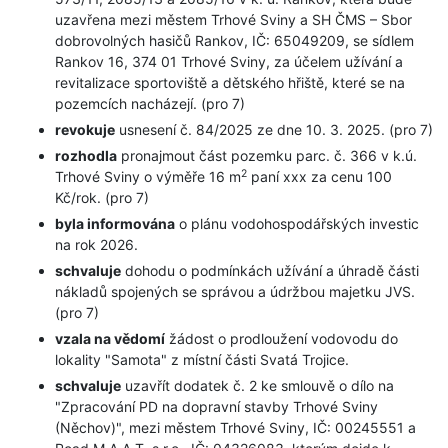
uzavřena mezi městem Trhové Sviny a SH ČMS – Sbor
dobrovolných hasičů Rankov, IČ: 65049209, se sídlem
Rankov 16, 374 01 Trhové Sviny, za účelem užívání a
revitalizace sportoviště a dětského hřiště, které se na
pozemcích nacházejí. (pro 7)
revokuje
usnesení č. 84/2025 ze dne 10. 3. 2025. (pro 7)
rozhodla
pronajmout část pozemku parc. č. 366 v k.ú.
2
Trhové Sviny o výměře 16 m
paní xxx za cenu 100
Kč/rok. (pro 7)
byla informována
o plánu vodohospodářských investic
na rok 2026.
schvaluje
dohodu o podmínkách užívání a úhradě části
nákladů spojených se správou a údržbou majetku JVS.
(pro 7)
vzala na vědomí
žádost o prodloužení vodovodu do
lokality "Samota" z místní části Svatá Trojice.
schvaluje
uzavřít dodatek č. 2 ke smlouvě o dílo na
"Zpracování PD na dopravní stavby Trhové Sviny
(Něchov)", mezi městem Trhové Sviny, IČ: 00245551 a