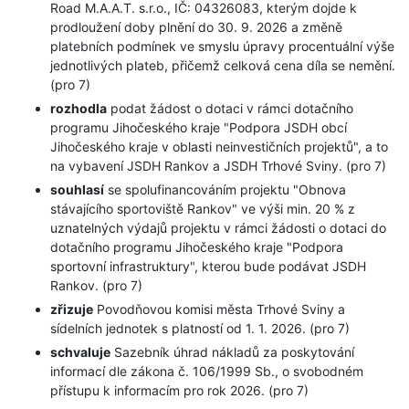
Road M.A.A.T. s.r.o., IČ: 04326083, kterým dojde k
prodloužení doby plnění do 30. 9. 2026 a změně
platebních podmínek ve smyslu úpravy procentuální výše
jednotlivých plateb, přičemž celková cena díla se nemění.
(pro 7)
rozhodla
podat žádost o dotaci v rámci dotačního
programu Jihočeského kraje "Podpora JSDH obcí
Jihočeského kraje v oblasti neinvestičních projektů", a to
na vybavení JSDH Rankov a JSDH Trhové Sviny. (pro 7)
souhlasí
se spolufinancováním projektu "Obnova
stávajícího sportoviště Rankov" ve výši min. 20 % z
uznatelných výdajů projektu v rámci žádosti o dotaci do
dotačního programu Jihočeského kraje "Podpora
sportovní infrastruktury", kterou bude podávat JSDH
Rankov. (pro 7)
zřizuje
Povodňovou komisi města Trhové Sviny a
sídelních jednotek s platností od 1. 1. 2026. (pro 7)
schvaluje
Sazebník úhrad nákladů za poskytování
informací dle zákona č. 106/1999 Sb., o svobodném
přístupu k informacím pro rok 2026. (pro 7)