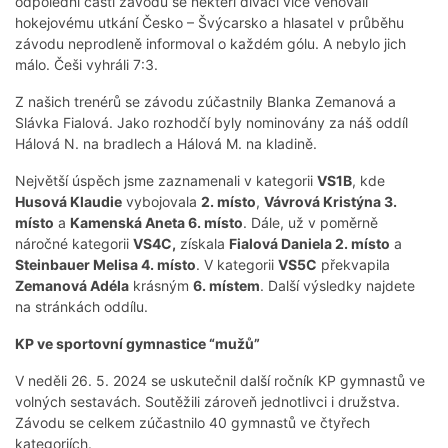
odpolední části závodu se někteří diváci více věnovali
hokejovému utkání Česko – Švýcarsko a hlasatel v průběhu
závodu neprodleně informoval o každém gólu. A nebylo jich
málo. Češi vyhráli 7:3.
Z našich trenérů se závodu zúčastnily Blanka Zemanová a
Slávka Fialová. Jako rozhodčí byly nominovány za náš oddíl
Hálová N. na bradlech a Hálová M. na kladině.
Největší úspěch jsme zaznamenali v kategorii
VS1B
, kde
Husová Klaudie
vybojovala
2. místo
,
Vávrová Kristýna 3.
místo
a
Kamenská Aneta 6. místo
. Dále, už v poměrně
náročné kategorii
VS4C,
získala
Fialová Daniela 2. místo
a
Steinbauer Melisa 4. místo
. V kategorii
VS5C
překvapila
Zemanová Adéla
krásným
6. místem
. Další výsledky najdete
na stránkách oddílu.
KP ve sportovní gymnastice “mužů”
V neděli 26. 5. 2024 se uskutečnil další ročník KP gymnastů ve
volných sestavách. Soutěžili zároveň jednotlivci i družstva.
Závodu se celkem zúčastnilo 40 gymnastů ve čtyřech
kategoriích.