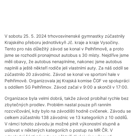
V sobotu 25. 5. 2024 trhovosvinenské gymnastky zúčastnily
Krajského přeboru jednotlivkyň Jč. kraje a kraje Vysočiny.
Tento pro nás důležitý závod se konal v Pelhřimově, a proto
jsme se rozhodli pronajmout autobus s 30 místy. Nejdříve jsme
měli obavy, že autobus nenaplníme, nakonec jsme autobus
naplnili a ještě někteří rodiče jeli vlastními auty. Za náš oddíl se
zúčastnilo 20 závodnic. Závod se konal ve sportoní hale v
Pelhřimově. Organizovala jej Krajská komise ČGF ve spolupráci
s oddílem SG Pelhřimov. Závod začal v 9:00 a skončil v 17:00.
Organizace byla velmi dobrá, takže závod probíhal rychle bez
zbytečných prodlev. Problém nastal pouze při ranním
rozcvičování, kdy bylo na závodišti hodně cvičenek. Závodu se
celkem zúčastnilo 138 závodnic ve 13 kategoriích z 10 oddílů.
V rámci tohoto závodu je možné plnit výkonostní stupně a
usilovat v některých kategoriích o postup na MR ČR. V