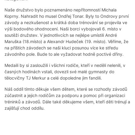
Naše družstvo bylo poznamenáno nepřítomností Michala
Koprny. Nahradit ho musel Ondřej Tonar. Byly to Ondrovy první
závody a nezkušenost a krátká doba trénování se projevila ve
výši bodového ohodnocení. Naši borci vybojovali 6. místo v
soutěži družstev. V jednotlivcích se nejlépe umístili André
Maruška (18.místo) a Alexandr Hudeček (19. místo). Věříme, že
na příštích závodech se naši kluci posunou více ke středu
závodního pole. Bude to ale vyžadovat hodně poctivé dřiny.
Medaili by si zasloužili i všichni rodiče, kteří v neděli nelenili, v
časných hodinách vstali, dovezli své malé gymnasty do
tělocvičny TJ Merkur a celé dopoledne jim fandili.
Náš oddíl tímto děkuje všem dětem, které se rozhodly závodů
zúčastnit a jejich rodičům za podporu a pomoc při organizaci
tréninků a závodů. Dále také děkujeme všem, kteří děti trénují a
zajišťují chod oddílu.