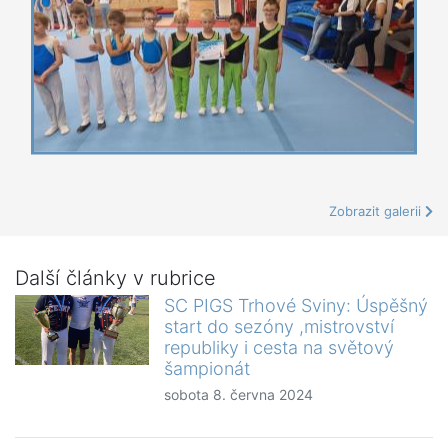
Zobrazit galerii
Další články v rubrice
SC PIGS Trhové Sviny: Úspěšný
start do sezóny ,mistrovství
republiky i cesta na světový
šampionát
sobota 8. června 2024