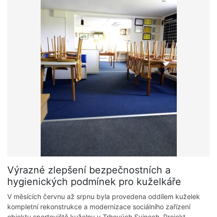
Výrazné zlepšení bezpečnostních a
hygienických podmínek pro kuželkáře
V měsících červnu až srpnu byla provedena oddílem kuželek
kompletní rekonstrukce a modernizace sociálního zařízení
objektu sportoviště kuželny v Trhových Svinech. Projekt