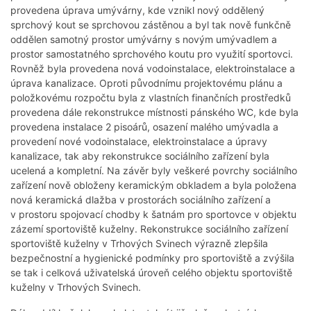
provedena úprava umývárny, kde vznikl nový oddělený
sprchový kout se sprchovou zástěnou a byl tak nově funkčně
oddělen samotný prostor umývárny s novým umývadlem a
prostor samostatného sprchového koutu pro využití sportovci.
Rovněž byla provedena nová vodoinstalace, elektroinstalace a
úprava kanalizace. Oproti původnímu projektovému plánu a
položkovému rozpočtu byla z vlastních finančních prostředků
provedena dále rekonstrukce místnosti pánského WC, kde byla
provedena instalace 2 pisoárů, osazení malého umývadla a
provedení nové vodoinstalace, elektroinstalace a úpravy
kanalizace, tak aby rekonstrukce sociálního zařízení byla
ucelená a kompletní. Na závěr byly veškeré povrchy sociálního
zařízení nově obloženy keramickým obkladem a byla položena
nová keramická dlažba v prostorách sociálního zařízení a
v prostoru spojovací chodby k šatnám pro sportovce v objektu
zázemí sportoviště kuželny. Rekonstrukce sociálního zařízení
sportoviště kuželny v Trhových Svinech výrazně zlepšila
bezpečnostní a hygienické podmínky pro sportoviště a zvýšila
se tak i celková uživatelská úroveň celého objektu sportoviště
kuželny v Trhových Svinech.