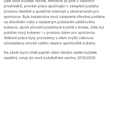
Dále oddíl kuželek nechal, tentokrát již plně z vlastních
prostředků, provést práce spočívající v zateplení podlahy
prostoru hlediště a společné místnosti s občerstvením pro
sportovce. Byla instalována nová zateplená dřevěná podlaha
na dřevěném roštu s následným položením zátěžového
koberce, oproti původní podlahové krytině z linolea. Dále byl
položen nový koberec i v prostoru šaten pro sportovce.
Veškeré práce byly provedeny s cílem zvýšit celkovou
uživatelskou úroveň celého objektu sportoviště kuželny.
Na závěr bych chtěl popřát všem členům oddílu kuželek
úspěšný vstup do nové kuželkářské sezóny 2019/2020.