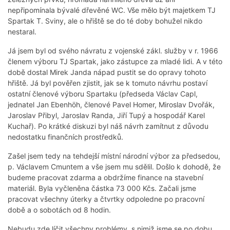
nepřipomínala bývalé dřevěné WC. Vše mělo být majetkem TJ
Spartak T. Sviny, ale o hřiště se do té doby bohužel nikdo
nestaral.
Já jsem byl od svého návratu z vojenské zákl. služby v r. 1966
členem výboru TJ Spartak, jako zástupce za mladé lidi. A v této
době dostal Mirek Janda nápad pustit se do opravy tohoto
hřiště. Já byl pověřen zjistit, jak se k tomuto návrhu postaví
ostatní členové výboru Spartaku (předseda Václav Capl,
jednatel Jan Ebenhöh, členové Pavel Homer, Miroslav Dvořák,
Jaroslav Přibyl, Jaroslav Randa, Jiří Tupý a hospodář Karel
Kuchař). Po krátké diskuzi byl náš návrh zamítnut z důvodu
nedostatku finančních prostředků.
Zašel jsem tedy na tehdejší místní národní výbor za předsedou,
p. Václavem Cmuntem a vše jsem mu sdělil. Došlo k dohodě, že
budeme pracovat zdarma a obdržíme finance na stavební
materiál. Byla vyčleněna částka 73 000 Kčs. Začali jsme
pracovat všechny úterky a čtvrtky odpoledne po pracovní
době a o sobotách od 8 hodin.
Nebudu zde líčit všechny problémy, s nimiž jsme se po dobu