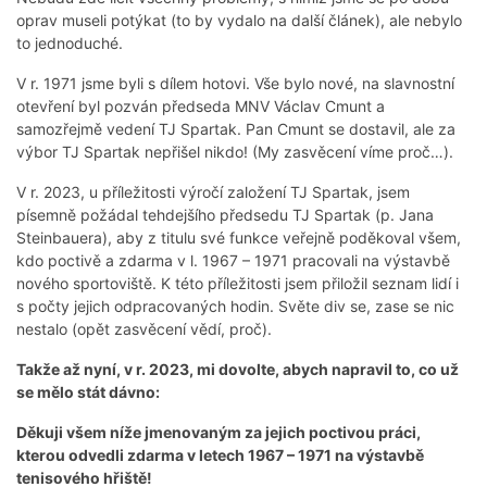
oprav museli potýkat (to by vydalo na další článek), ale nebylo
to jednoduché.
V r. 1971 jsme byli s dílem hotovi. Vše bylo nové, na slavnostní
otevření byl pozván předseda MNV Václav Cmunt a
samozřejmě vedení TJ Spartak. Pan Cmunt se dostavil, ale za
výbor TJ Spartak nepřišel nikdo! (My zasvěcení víme proč…).
V r. 2023, u příležitosti výročí založení TJ Spartak, jsem
písemně požádal tehdejšího předsedu TJ Spartak (p. Jana
Steinbauera), aby z titulu své funkce veřejně poděkoval všem,
kdo poctivě a zdarma v l. 1967 – 1971 pracovali na výstavbě
nového sportoviště. K této příležitosti jsem přiložil seznam lidí i
s počty jejich odpracovaných hodin. Světe div se, zase se nic
nestalo (opět zasvěcení vědí, proč).
Takže až nyní, v r. 2023, mi dovolte, abych napravil to, co už
se mělo stát dávno:
Děkuji všem níže jmenovaným za jejich poctivou práci,
kterou odvedli zdarma v letech 1967 – 1971 na výstavbě
tenisového hřiště!