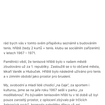
rád bych vás v tomto svém příspěvku seznámil s budováním
tenis. hřiště (tedy 2 kurtů + tenis. klubu se sociálním zařízením)
v letech 1967 – 1971.
Pamětníci vědí, že tenisové hřiště bylo v našem městě
zbudováno už za 1. republiky. Zasloužili se o to občané města,
lékaři Vaněk a Hlubuček. Hřiště bylo následně užíváno pro tenis
a v zimním období jako prostor pro bruslení.
My, svobodní a mladí lidé chodící „na čaje“, za sportem i
kulturou, jsme se na jaře roku 1967 sešli v parku „za
modlitebnou“. Po bývalém tenisovém hřišti tu v té době už byl
pouze zarostlý prostor, z oplocení zbývalo pár trčících
železných prvků, hromada nahnilého dřeva už ani