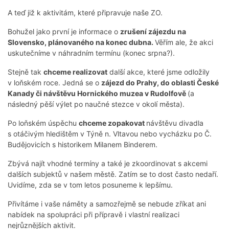
A teď již k aktivitám, které připravuje naše ZO.
Bohužel jako první je informace o
zrušení zájezdu na
Slovensko, plánovaného na konec dubna.
Věřím ale, že akci
uskutečníme v náhradním termínu (konec srpna?).
Stejně tak
chceme realizovat
další akce, které jsme odložily
v loňském roce. Jedná se o
zájezd do Prahy, do oblasti České
Kanady či návštěvu Hornického muzea v Rudolfově
(a
následný pěší výlet po naučné stezce v okolí města).
Po loňském úspěchu
chceme zopakovat
návštěvu divadla
s otáčivým hledištěm v Týně n. Vltavou nebo vycházku po Č.
Budějovicích s historikem Milanem Binderem.
Zbývá najít vhodné termíny a také je zkoordinovat s akcemi
dalších subjektů v našem městě. Zatím se to dost často nedaří.
Uvidíme, zda se v tom letos posuneme k lepšímu.
Přivítáme i vaše náměty a samozřejmě se nebude zříkat ani
nabídek na spolupráci při přípravě i vlastní realizaci
nejrůznějších aktivit.