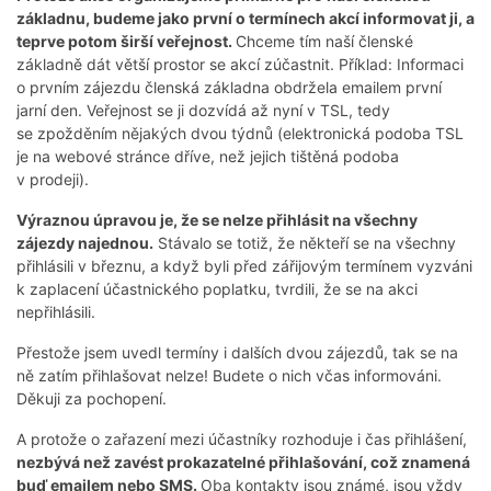
základnu, budeme jako první o termínech akcí informovat ji, a
teprve potom širší veřejnost.
Chceme tím naší členské
základně dát větší prostor se akcí zúčastnit. Příklad: Informaci
o prvním zájezdu členská základna obdržela emailem první
jarní den. Veřejnost se ji dozvídá až nyní v TSL, tedy
se zpožděním nějakých dvou týdnů (elektronická podoba TSL
je na webové stránce dříve, než jejich tištěná podoba
v prodeji).
Výraznou úpravou je, že se nelze přihlásit na všechny
zájezdy najednou.
Stávalo se totiž, že někteří se na všechny
přihlásili v březnu, a když byli před zářijovým termínem vyzváni
k zaplacení účastnického poplatku, tvrdili, že se na akci
nepřihlásili.
Přestože jsem uvedl termíny i dalších dvou zájezdů, tak se na
ně zatím přihlašovat nelze! Budete o nich včas informováni.
Děkuji za pochopení.
A protože o zařazení mezi účastníky rozhoduje i čas přihlášení,
nezbývá než zavést prokazatelné přihlašování, což znamená
buď emailem nebo SMS.
Oba kontakty jsou známé, jsou vždy