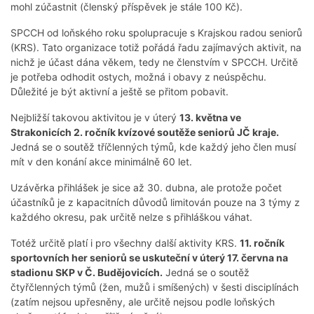
mohl zúčastnit (členský příspěvek je stále 100 Kč).
SPCCH od loňského roku spolupracuje s Krajskou radou seniorů
(KRS). Tato organizace totiž pořádá řadu zajímavých aktivit, na
nichž je účast dána věkem, tedy ne členstvím v SPCCH. Určitě
je potřeba odhodit ostych, možná i obavy z neúspěchu.
Důležité je být aktivní a ještě se přitom pobavit.
Nejbližší takovou aktivitou je v úterý
13. května ve
Strakonicích 2. ročník kvízové soutěže seniorů JČ kraje.
Jedná se o soutěž tříčlenných týmů, kde každý jeho člen musí
mít v den konání akce minimálně 60 let.
Uzávěrka přihlášek je sice až 30. dubna, ale protože počet
účastníků je z kapacitních důvodů limitován pouze na 3 týmy z
každého okresu, pak určitě nelze s přihláškou váhat.
Totéž určitě platí i pro všechny další aktivity KRS.
11. ročník
sportovních her seniorů se uskuteční v úterý 17. června na
stadionu SKP v Č. Budějovicích.
Jedná se o soutěž
čtyřčlenných týmů (žen, mužů i smíšených) v šesti disciplínách
(zatím nejsou upřesněny, ale určitě nejsou podle loňských