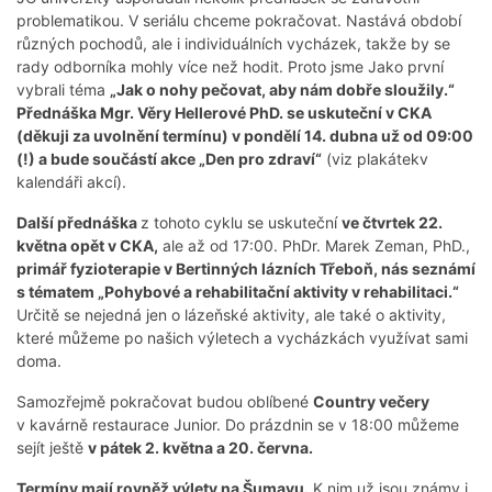
problematikou. V seriálu chceme pokračovat. Nastává období
různých pochodů, ale i individuálních vycházek, takže by se
rady odborníka mohly více než hodit. Proto jsme Jako první
vybrali téma
„Jak o nohy pečovat, aby nám dobře sloužily.“
Přednáška Mgr. Věry Hellerové PhD. se uskuteční v CKA
(děkuji za uvolnění termínu) v pondělí 14. dubna už od 09:00
(!) a bude součástí akce „Den pro zdraví“
(viz plakátekv
kalendáři akcí).
Další přednáška
z tohoto cyklu se uskuteční
ve čtvrtek 22.
května opět v CKA,
ale až od 17:00. PhDr. Marek Zeman, PhD.,
primář fyzioterapie v Bertinných lázních Třeboň, nás seznámí
s tématem „Pohybové a rehabilitační aktivity v rehabilitaci.“
Určitě se nejedná jen o lázeňské aktivity, ale také o aktivity,
které můžeme po našich výletech a vycházkách využívat sami
doma.
Samozřejmě pokračovat budou oblíbené
Country večery
v kavárně restaurace Junior. Do prázdnin se v 18:00 můžeme
sejít ještě
v pátek 2. května a 20. června.
Termíny mají rovněž výlety na Šumavu.
K nim už jsou známy i