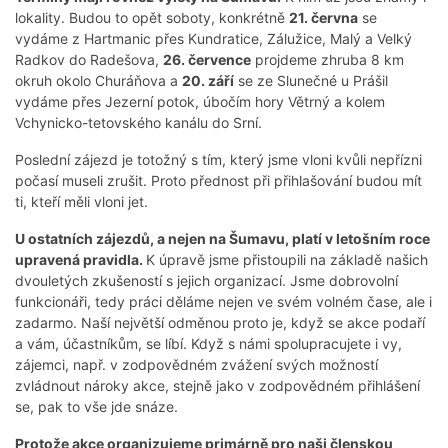
lokality. Budou to opět soboty, konkrétně
21. června
se
vydáme z Hartmanic přes Kundratice, Zálužice, Malý a Velký
Radkov do Radešova,
26. července
projdeme zhruba 8 km
okruh okolo Churáňova a
20. září
se ze Slunečné u Prášil
vydáme přes Jezerní potok, úbočím hory Větrný a kolem
Vchynicko-tetovského kanálu do Srní.
Poslední zájezd je totožný s tím, který jsme vloni kvůli nepřízni
počasí museli zrušit. Proto přednost při přihlašování budou mít
ti, kteří měli vloni jet.
U ostatních zájezdů, a nejen na Šumavu, platí v letošním roce
upravená pravidla.
K úpravě jsme přistoupili na základě našich
dvouletých zkušeností s jejich organizací. Jsme dobrovolní
funkcionáři, tedy práci děláme nejen ve svém volném čase, ale i
zadarmo. Naší největší odměnou proto je, když se akce podaří
a vám, účastníkům, se líbí. Když s námi spolupracujete i vy,
zájemci, např. v zodpovědném zvážení svých možností
zvládnout nároky akce, stejně jako v zodpovědném přihlášení
se, pak to vše jde snáze.
Protože akce organizujeme primárně pro naši členskou