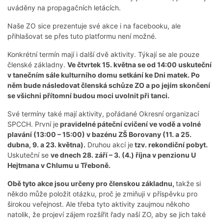
uváděny na propagačních letácích.
Naše ZO sice prezentuje své akce i na facebooku, ale
přihlašovat se přes tuto platformu není možné.
Konkrétní termín mají i další dvě aktivity. Týkají se ale pouze
členské základny.
Ve čtvrtek 15. května se od 14:00 uskuteční
v tanečním sále kulturního domu setkání ke Dni matek. Po
něm bude následovat členská schůze ZO a po jejím skončení
se všichni přítomní budou moci uvolnit při tanci.
Své termíny také mají aktivity, pořádané Okresní organizací
SPCCH. První je
pravidelné páteční cvičení ve vodě a volné
plavání (13:00 – 15:00) v bazénu ZŠ Borovany (11. a 25.
dubna, 9. a 23. května).
Druhou akcí je
tzv. rekondiční pobyt.
Uskuteční se
ve dnech 28. září – 3. (4.) října v penzionu U
Hejtmana v Chlumu u Třeboně.
Obě tyto akce jsou určeny pro členskou základnu,
takže si
někdo může položit otázku, proč je zmiňuji v příspěvku pro
širokou veřejnost. Ale třeba tyto aktivity zaujmou někoho
natolik, že projeví zájem rozšířit řady naší ZO, aby se jich také