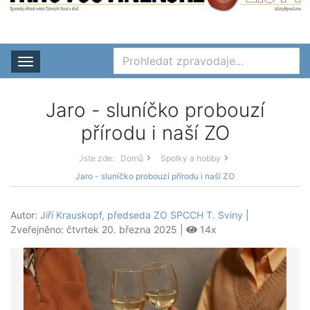
Rozbalit nabídku
Jaro - sluníčko probouzí
přírodu i naší ZO
Jste zde:
Domů
Spolky a hobby
Jaro - sluníčko probouzí přírodu i naší ZO
Autor:
Jiří Krauskopf, předseda ZO SPCCH T. Sviny
|
Zveřejněno: čtvrtek 20. března 2025 |
14x