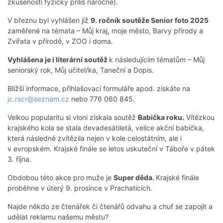
zkušeností fyzicky příliš náročné).
V březnu byl vyhlášen již
9. ročník soutěže Senior foto 2025
zaměřené na témata – Můj kraj, moje město, Barvy přírody a
Zvířata v přírodě, v ZOO i doma.
Vyhlášena je i literární soutěž
k následujícím tématům – Můj
seniorský rok, Můj učitel/ka, Taneční a Dopis.
Bližší informace, přihlašovací formuláře apod. získáte na
jc.rscr@seznam.cz
nebo 776 060 845.
Velkou popularitu si vloni získala soutěž
Babička roku.
Vítězkou
krajského kola se stala devadesátiletá, velice akční babička,
která následně zvítězila nejen v kole celostátním, ale i
v evropském. Krajské finále se letos uskuteční v Táboře v pátek
3. října.
Obdobou této akce pro muže je
Super děda.
Krajské finále
proběhne v úterý 9. prosince v Prachaticích.
Najde někdo ze čtenářek či čtenářů odvahu a chuť se zapojit a
udělat reklamu našemu městu?