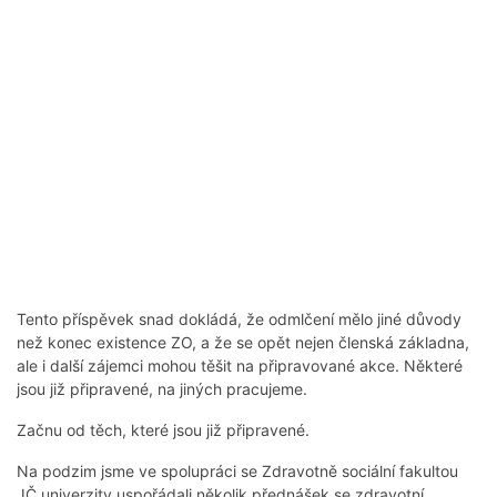
Tento příspěvek snad dokládá, že odmlčení mělo jiné důvody
než konec existence ZO, a že se opět nejen členská základna,
ale i další zájemci mohou těšit na připravované akce. Některé
jsou již připravené, na jiných pracujeme.
Začnu od těch, které jsou již připravené.
Na podzim jsme ve spolupráci se Zdravotně sociální fakultou
JČ univerzity uspořádali několik přednášek se zdravotní