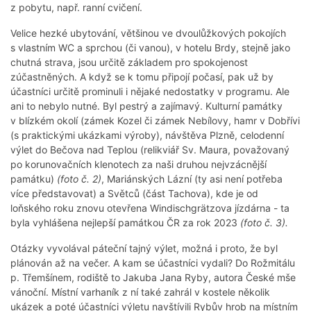
z pobytu, např. ranní cvičení.
Velice hezké ubytování, většinou ve dvoulůžkových pokojích
s vlastním WC a sprchou (či vanou), v hotelu Brdy, stejně jako
chutná strava, jsou určitě základem pro spokojenost
zúčastněných. A když se k tomu připojí počasí, pak už by
účastníci určitě prominuli i nějaké nedostatky v programu. Ale
ani to nebylo nutné. Byl pestrý a zajímavý. Kulturní památky
v blízkém okolí (zámek Kozel či zámek Nebílovy, hamr v Dobřívi
(s praktickými ukázkami výroby), návštěva Plzně, celodenní
výlet do Bečova nad Teplou (relikviář Sv. Maura, považovaný
po korunovačních klenotech za naši druhou nejvzácnější
památku)
(foto č. 2)
, Mariánských Lázní (ty asi není potřeba
více představovat) a Světců (část Tachova), kde je od
loňského roku znovu otevřena Windischgrätzova jízdárna - ta
byla vyhlášena nejlepší památkou ČR za rok 2023
(foto č. 3).
Otázky vyvolával páteční tajný výlet, možná i proto, že byl
plánován až na večer. A kam se účastníci vydali? Do Rožmitálu
p. Třemšínem, rodiště to Jakuba Jana Ryby, autora České mše
vánoční. Místní varhaník z ní také zahrál v kostele několik
ukázek a poté účastníci výletu navštívili Rybův hrob na místním