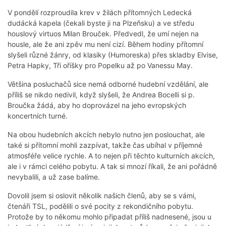
V pondělí rozproudila krev v žilách přítomných Ledecká
dudácká kapela (čekali byste ji na Plzeňsku) a ve středu
houslový virtuos Milan Brouček. Předvedl, že umí nejen na
housle, ale že ani zpěv mu není cizí. Během hodiny přítomní
slyšeli různé žánry, od klasiky (Humoreska) přes skladby Elvise,
Petra Hapky, Tři oříšky pro Popelku až po Vanessu May.
Většina posluchačů sice nemá odborné hudební vzdělání, ale
příliš se nikdo nedivil, když slyšeli, že Andrea Bocelli si p.
Broučka žádá, aby ho doprovázel na jeho evropských
koncertních turné.
Na obou hudebních akcích nebylo nutno jen poslouchat, ale
také si přítomní mohli zazpívat, takže čas ubíhal v příjemné
atmosféře velice rychle. A to nejen při těchto kulturních akcích,
ale i v rámci celého pobytu. A tak si mnozí říkali, že ani pořádně
nevybalili, a už zase balíme.
Dovolil jsem si oslovit několik našich členů, aby se s vámi,
čtenáři TSL, podělili o své pocity z rekondičního pobytu.
Protože by to někomu mohlo připadat příliš nadnesené, jsou u