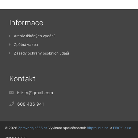
Informace
Archiv tištěných vydání
Zpětná vazba
Zásady ochrany osobních údajů
Kontakt
tslisty@gmail.com
608 436 941
© 2026
Zpravodaje365.cz
Vyvinuto společnostmi:
Bitproud s.r.o.
a
FIBOX, s.r.o.