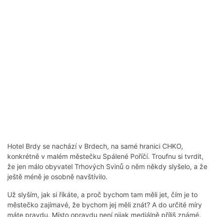
Hotel Brdy se nachází v Brdech, na samé hranici CHKO,
konkrétně v malém městečku Spálené Poříčí. Troufnu si tvrdit,
že jen málo obyvatel Trhových Svinů o něm někdy slyšelo, a že
ještě méně je osobně navštívilo.
Už slyším, jak si říkáte, a proč bychom tam měli jet, čím je to
městečko zajímavé, že bychom jej měli znát? A do určité míry
máte pravdu. Místo opravdu není nijak mediálně příliš známé.