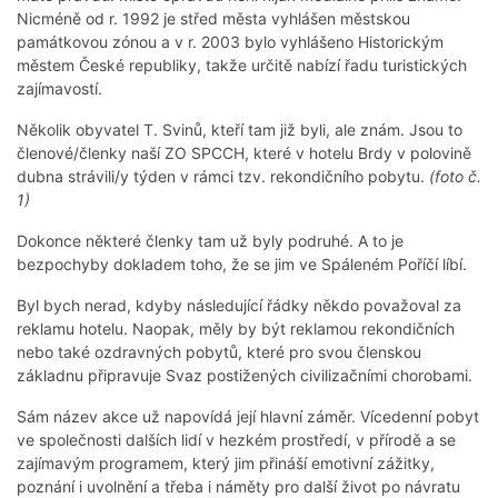
Nicméně od r. 1992 je střed města vyhlášen městskou
památkovou zónou a v r. 2003 bylo vyhlášeno Historickým
městem České republiky, takže určitě nabízí řadu turistických
zajímavostí.
Několik obyvatel T. Svinů, kteří tam již byli, ale znám. Jsou to
členové/členky naší ZO SPCCH, které v hotelu Brdy v polovině
dubna strávili/y týden v rámci tzv. rekondičního pobytu.
(foto č.
1)
Dokonce některé členky tam už byly podruhé. A to je
bezpochyby dokladem toho, že se jim ve Spáleném Poříčí líbí.
Byl bych nerad, kdyby následující řádky někdo považoval za
reklamu hotelu. Naopak, měly by být reklamou rekondičních
nebo také ozdravných pobytů, které pro svou členskou
základnu připravuje Svaz postižených civilizačními chorobami.
Sám název akce už napovídá její hlavní záměr. Vícedenní pobyt
ve společnosti dalších lidí v hezkém prostředí, v přírodě a se
zajímavým programem, který jim přináší emotivní zážitky,
poznání i uvolnění a třeba i náměty pro další život po návratu