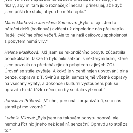
říkaly, aby mi tam jídlo roznášející nechal, přinesl jej, až když
jsem přišla ke stolu, abych ho měla teplé.“
Marie Marková a Jaroslava Samcová:
„Bylo to fajn. Jen to
páteční delší (hodinové) cvičení už dopoledne nás překvapilo.
Raději cvičíme před večeří. Ale to na naši celkovou spokojenost
s pobytem nemá vliv.“
Helena Musílková:
„Už jsem se rekondičního pobytu zúčastnila
poněkolikáté, takže to bylo milé setkání s některými lidmi, které
jsem poznala na předcházejících pobytech (z jiných ZO).
Úroveň se stále zvyšuje. A když je v ceně nejen ubytování, plná
penze, doprava z T. Svinů a zpět, samozřejmě včetně dopravy
na všechny výlety, a dokonce i kulturní vystoupení, pak se
opravdu hledá těžko něco, co by se dalo vytknout.“
Jaroslava Průková:
„Všichni, personál i organizátoři, se o nás
starali přímo vzorně.“
Ludmila Vlková:
„Byla jsem na takovém pobytu poprvé, ale
nemohu říct nic jiného než ideální, senzační. Opravdu to stojí za
to.“