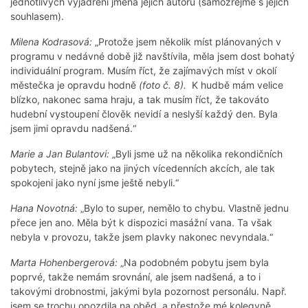
jednotlivých vyjádření jména jejich autorů (samozřejmě s jejich
souhlasem).
Milena Kodrasová:
„Protože jsem několik míst plánovaných v
programu v nedávné době již navštívila, měla jsem dost bohatý
individuální program. Musím říct, že zajímavých míst v okolí
městečka je opravdu hodně
(foto č. 8).
K hudbě mám velice
blízko, nakonec sama hraju, a tak musím říct, že takováto
hudební vystoupení člověk nevidí a neslyší každý den. Byla
jsem jimi opravdu nadšená.“
Marie a Jan Bulantovi:
„Byli jsme už na několika rekondičních
pobytech, stejně jako na jiných vícedenních akcích, ale tak
spokojeni jako nyní jsme ještě nebyli.“
Hana Novotná:
„Bylo to super, nemělo to chybu. Vlastně jednu
přece jen ano. Měla být k dispozici masážní vana. Ta však
nebyla v provozu, takže jsem plavky nakonec nevyndala.“
Marta Hohenbergerová:
„Na podobném pobytu jsem byla
poprvé, takže nemám srovnání, ale jsem nadšená, a to i
takovými drobnostmi, jakými byla pozornost personálu. Např.
jsem se trochu opozdila na oběd, a přestože mé kolegyně