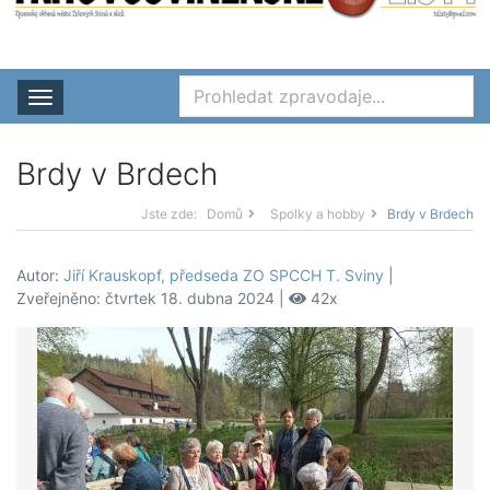
Rozbalit nabídku
Brdy v Brdech
Jste zde:
Domů
Spolky a hobby
Brdy v Brdech
Autor:
Jiří Krauskopf, předseda ZO SPCCH T. Sviny
|
Zveřejněno: čtvrtek 18. dubna 2024 |
42x