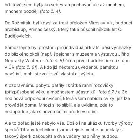
hřbitově; sem byl jako sebevrah pochován ale až mnohem,
mnohem později
(foto č. 4).
Do Rožmitálu byl kdysi za trest přeložen Miroslav Vlk, budoucí
arcibiskup, Primas český, který také působil několik let Č.
Budějovicích.
Samozřejmě byl prostor i pro individuální kratší pěší vycházky
do blízkého okolí (např. špejchar s muzeem a výstavou Jiřího
Neprakty Wintera -
foto č. 5)
či na první buddhistickou stúpu
v ČR
(foto č. 6)
). A kdo již některou uvedenou památku
navštívil, mohl si zvolit svůj vlastní cíl výletu.
K ozdravnému pobytu patřily i krátké ranní rozcvičky
(přizpůsobené věku a možnostem účastníků-
foto č.7 )
a 3x i
hodinová odpolední cvičení, která všem nabídla cviky, jež lze
provádět doma. Mnozí si to slíbili, ale uvidíme, zda to
nedopadne jako s novoročními předsevzetími.
Ale to pořád ještě nebylo vše. Došlo i na ukázku tvorby výroby
šperků Tiffany technikou (samozřejmě mnohé neodolaly si
takový šperk zakoupit) a dva večery naplněny hudbou.