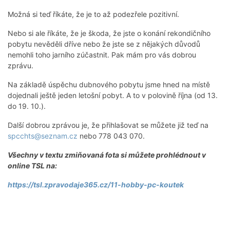
Možná si teď říkáte, že je to až podezřele pozitivní.
Nebo si ale říkáte, že je škoda, že jste o konání rekondičního
pobytu nevěděli dříve nebo že jste se z nějakých důvodů
nemohli toho jarního zúčastnit. Pak mám pro vás dobrou
zprávu.
Na základě úspěchu dubnového pobytu jsme hned na místě
dojednali ještě jeden letošní pobyt. A to v polovině října (od 13.
do 19. 10.).
Další dobrou zprávou je, že přihlašovat se můžete již teď na
spcchts@seznam.cz
nebo 778 043 070.
Všechny v textu zmiňovaná fota si můžete prohlédnout v
online TSL na:
https://tsl.zpravodaje365.cz/11-hobby-pc-koutek