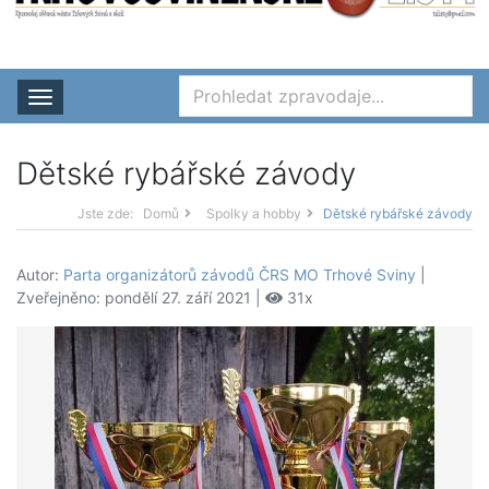
Rozbalit nabídku
Dětské rybářské závody
Jste zde:
Domů
Spolky a hobby
Dětské rybářské závody
Autor:
Parta organizátorů závodů ČRS MO Trhové Sviny
|
Zveřejněno: pondělí 27. září 2021 |
31x