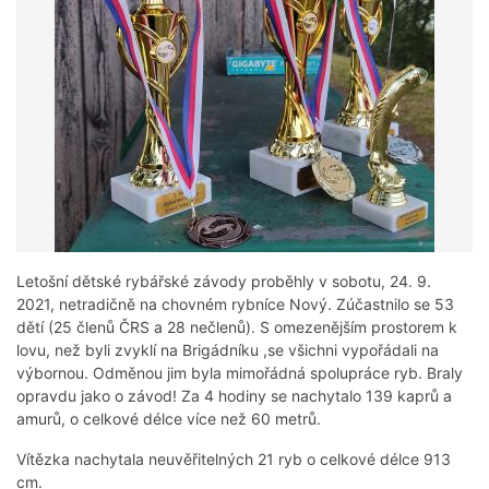
Letošní dětské rybářské závody proběhly v sobotu, 24. 9.
2021, netradičně na chovném rybníce Nový. Zúčastnilo se 53
dětí (25 členů ČRS a 28 nečlenů). S omezenějším prostorem k
lovu, než byli zvyklí na Brigádníku ,se všichni vypořádali na
výbornou. Odměnou jim byla mimořádná spolupráce ryb. Braly
opravdu jako o závod! Za 4 hodiny se nachytalo 139 kaprů a
amurů, o celkové délce více než 60 metrů.
Vítězka nachytala neuvěřitelných 21 ryb o celkové délce 913
cm.