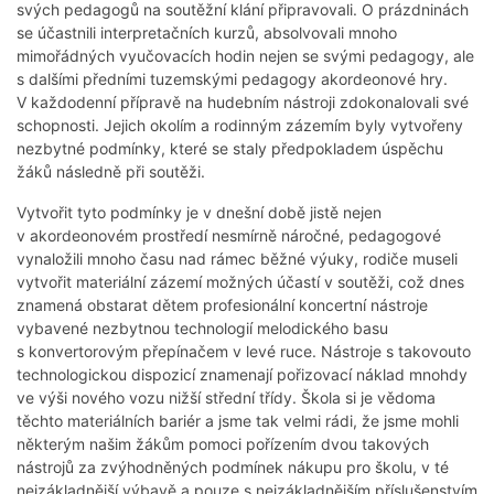
svých pedagogů na soutěžní klání připravovali. O prázdninách
se účastnili interpretačních kurzů, absolvovali mnoho
mimořádných vyučovacích hodin nejen se svými pedagogy, ale
s dalšími předními tuzemskými pedagogy akordeonové hry.
V každodenní přípravě na hudebním nástroji zdokonalovali své
schopnosti. Jejich okolím a rodinným zázemím byly vytvořeny
nezbytné podmínky, které se staly předpokladem úspěchu
žáků následně při soutěži.
Vytvořit tyto podmínky je v dnešní době jistě nejen
v akordeonovém prostředí nesmírně náročné, pedagogové
vynaložili mnoho času nad rámec běžné výuky, rodiče museli
vytvořit materiální zázemí možných účastí v soutěži, což dnes
znamená obstarat dětem profesionální koncertní nástroje
vybavené nezbytnou technologií melodického basu
s konvertorovým přepínačem v levé ruce. Nástroje s takovouto
technologickou dispozicí znamenají pořizovací náklad mnohdy
ve výši nového vozu nižší střední třídy. Škola si je vědoma
těchto materiálních bariér a jsme tak velmi rádi, že jsme mohli
některým našim žákům pomoci pořízením dvou takových
nástrojů za zvýhodněných podmínek nákupu pro školu, v té
nejzákladnější výbavě a pouze s nejzákladnějším příslušenstvím