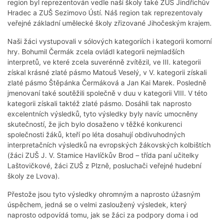
region byl reprezentován vedle naší školy také ZUŠ Jindřichův
Hradec a ZUŠ Sezimovo Ústí. Náš region tak reprezentovaly
veřejné základní umělecké školy zřizované Jihočeským krajem.
Naši žáci vystupovali v sólových kategoriích i kategorii komorní
hry. Bohumil Čermák zcela ovládl kategorii nejmladších
interpretů, ve které zcela suverénně zvítězil, ve III. kategorii
získal krásné zlaté pásmo Matouš Veselý, v V. kategorii získali
zlaté pásmo Štěpánka Čermáková a Jan Kai Marek. Posledně
jmenovaní také soutěžili společně v duu v kategorii VIII. V této
kategorii získali taktéž zlaté pásmo. Dosáhli tak naprosto
excelentních výsledků, tyto výsledky byly navíc umocněny
skutečností, že jich bylo dosaženo v těžké konkurenci
společnosti žáků, kteří po léta dosahují obdivuhodných
interpretačních výsledků na evropských žákovských kolbištích
(žáci ZUŠ J. V. Stamice Havlíčkův Brod – třída paní učitelky
Laštovičkové, žáci ZUŠ z Plzně, posluchači veřejné hudební
školy ze Lvova).
Přestože jsou tyto výsledky ohromným a naprosto úžasným
úspěchem, jedná se o velmi zasloužený výsledek, který
naprosto odpovídá tomu, jak se žáci za podpory doma i od