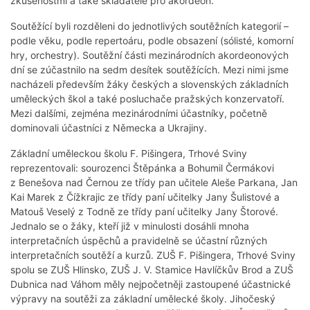
zkušenostmi a také skladatelé pro akordeon.
Soutěžící byli rozděleni do jednotlivých soutěžních kategorií –
podle věku, podle repertoáru, podle obsazení (sólisté, komorní
hry, orchestry). Soutěžní části mezinárodních akordeonových
dní se zúčastnilo na sedm desítek soutěžících. Mezi nimi jsme
nacházeli především žáky českých a slovenských základních
uměleckých škol a také posluchače pražských konzervatoří.
Mezi dalšími, zejména mezinárodními účastníky, početně
dominovali účastníci z Německa a Ukrajiny.
Základní uměleckou školu F. Pišingera, Trhové Sviny
reprezentovali: sourozenci Štěpánka a Bohumil Čermákovi
z Benešova nad Černou ze třídy pan učitele Aleše Parkana, Jan
Kai Marek z Čížkrajic ze třídy paní učitelky Jany Šulistové a
Matouš Veselý z Todně ze třídy paní učitelky Jany Štorové.
Jednalo se o žáky, kteří již v minulosti dosáhli mnoha
interpretačních úspěchů a pravidelně se účastní různých
interpretačních soutěží a kurzů. ZUŠ F. Pišingera, Trhové Sviny
spolu se ZUŠ Hlinsko, ZUŠ J. V. Stamice Havlíčkův Brod a ZUŠ
Dubnica nad Váhom měly nejpočetněji zastoupené účastnické
výpravy na soutěži za základní umělecké školy. Jihočeský