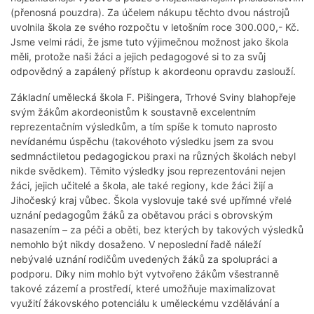
(přenosná pouzdra). Za účelem nákupu těchto dvou nástrojů
uvolnila škola ze svého rozpočtu v letošním roce 300.000,- Kč.
Jsme velmi rádi, že jsme tuto výjimečnou možnost jako škola
měli, protože naši žáci a jejich pedagogové si to za svůj
odpovědný a zapálený přístup k akordeonu opravdu zaslouží.
Základní umělecká škola F. Pišingera, Trhové Sviny blahopřeje
svým žákům akordeonistům k soustavně excelentním
reprezentačním výsledkům, a tím spíše k tomuto naprosto
nevídanému úspěchu (takovéhoto výsledku jsem za svou
sedmnáctiletou pedagogickou praxi na různých školách nebyl
nikde svědkem). Těmito výsledky jsou reprezentováni nejen
žáci, jejich učitelé a škola, ale také regiony, kde žáci žijí a
Jihočeský kraj vůbec. Škola vyslovuje také své upřímné vřelé
uznání pedagogům žáků za obětavou práci s obrovským
nasazením – za péči a oběti, bez kterých by takových výsledků
nemohlo být nikdy dosaženo. V neposlední řadě náleží
nebývalé uznání rodičům uvedených žáků za spolupráci a
podporu. Díky nim mohlo být vytvořeno žákům všestranně
takové zázemí a prostředí, které umožňuje maximalizovat
využití žákovského potenciálu k uměleckému vzdělávání a