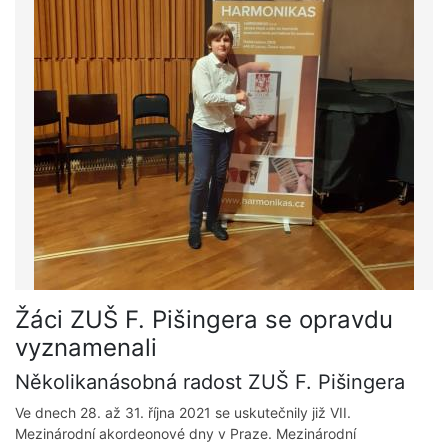
Žáci ZUŠ F. Pišingera se opravdu
vyznamenali
Několikanásobná radost ZUŠ F. Pišingera
Ve dnech 28. až 31. října 2021 se uskutečnily již VII.
Mezinárodní akordeonové dny v Praze. Mezinárodní