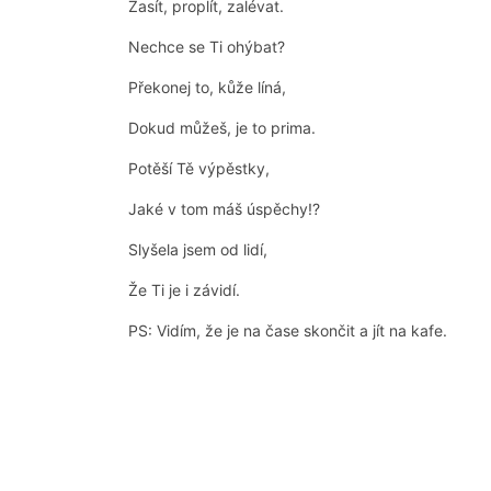
Zasít, proplít, zalévat.
Nechce se Ti ohýbat?
Překonej to, kůže líná,
Dokud můžeš, je to prima.
Potěší Tě výpěstky,
Jaké v tom máš úspěchy!?
Slyšela jsem od lidí,
Že Ti je i závidí.
PS: Vidím, že je na čase skončit a jít na kafe.