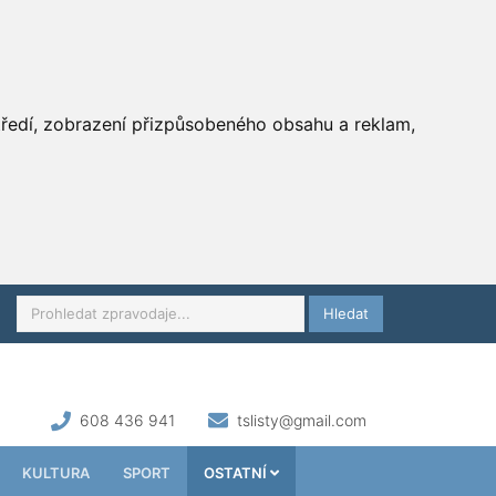
středí, zobrazení přizpůsobeného obsahu a reklam,
Hledat
608 436 941
tslisty@gmail.com
KULTURA
SPORT
OSTATNÍ