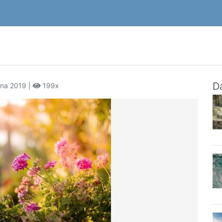
Da
bna 2019 |
199x