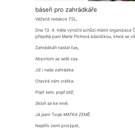
báseň pro zahrádkáře
Vážená redakce TSL,
Dne 13. 4. měla výroční schůzi místní organizace 
přispěla paní Marie Plchová básničkou, která se všem
Zahrádkáři nastal čas,
Abychom se sešli zas.
Již i naše zahrádka
Otevírá nám vrátka.
Pojď sem, pojď blíž,
Skloň se ke mně,
Já jsem Tvoje MATKA ZEMĚ.
Nejdřív zemi prorýpat,