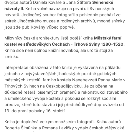
dvojice autorů Daniela Kováře a Jana Štiftera
Svinenské
návraty II
. Kniha volně navazuje na první díl Svinenských
návratů. Jedinečný soubor fotografii a pohlednic pochází ze
sbírek Jihočeského muzea a rodinných archivů, mnohé snímky
jsou zde publikovány vůbec poprvé.
Milovníky české architektury jistě potěší kniha
Městský farní
kostel ve středověkých Čechách - Trhové Sviny 1280-1520.
Kniha sice není úplnou knižní novinkou, ale určitě stojí za
zmínku.
Interpretace obsažená v této knize je vystavěná na příkladu
jednoho z nejvýstavnějších jihočeských pozdně gotických
městských kostelů, farního kostela Nanebevzetí Panny Marie v
Trhových Svinech na Českobudějovicku. Je založena na
důkladné rešerši písemných pramenů a rekonstrukci stavebního
a uměleckého vývoje kostela a pokouší se rozkrýt sociální
předivo, které tuto stavbu i její předchůdkyně doprovázelo od
13. do první poloviny 16. století.
Kniha je doplněná velkým množstvím fotografií. Knihu autorů
Roberta Šimůnka a Romana Lavičky vydalo českobudějovické