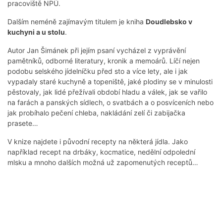
pracoviště NPÚ.
Dalším neméně zajímavým titulem je kniha
Doudlebsko v
kuchyni a u stolu
.
Autor Jan Šimánek při jejím psaní vycházel z vyprávění
pamětníků, odborné literatury, kronik a memoárů. Líčí nejen
podobu selského jídelníčku před sto a více lety, ale i jak
vypadaly staré kuchyně a topeniště, jaké plodiny se v minulosti
pěstovaly, jak lidé přežívali období hladu a válek, jak se vařilo
na farách a panských sídlech, o svatbách a o posvíceních nebo
jak probíhalo pečení chleba, nakládání zelí či zabijačka
prasete…
V knize najdete i původní recepty na některá jídla. Jako
například recept na drbáky, kocmatice, nedělní odpolední
mlsku a mnoho dalších možná už zapomenutých receptů…