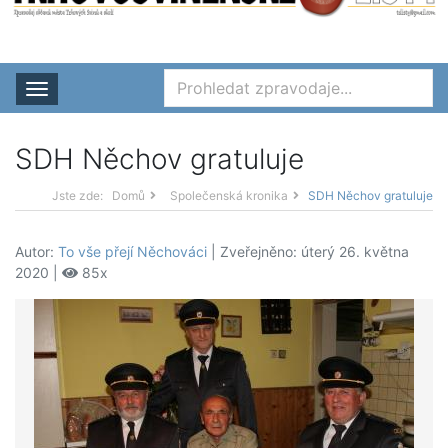
Rozbalit nabídku
SDH Něchov gratuluje
Jste zde:
Domů
Společenská kronika
SDH Něchov gratuluje
Autor:
To vše přejí Něchováci
| Zveřejněno: úterý 26. května
2020 |
85x