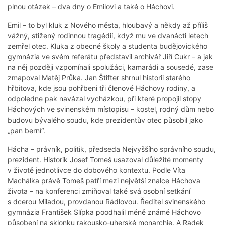
plnou otázek – dva dny o Emilovi a také o Háchovi.
Emil – to byl kluk z Nového města, hloubavý a někdy až příliš
vážný, stižený rodinnou tragédií, když mu ve dvanácti letech
zemřel otec. Kluka z obecné školy a studenta budějovického
gymnázia ve svém referátu představil archivář Jiří Cukr – a jak
na něj později vzpomínali spolužáci, kamarádi a sousedé, zase
zmapoval Matěj Průka. Jan Štifter shrnul historii starého
hřbitova, kde jsou pohřbeni tři členové Háchovy rodiny, a
odpoledne pak navázal vycházkou, při které propojil stopy
Háchových ve svinenském místopisu – kostel, rodný dům nebo
budovu bývalého soudu, kde prezidentův otec působil jako
„pan berní“.
Hácha – právník, politik, předseda Nejvyššího správního soudu,
prezident. Historik Josef Tomeš usazoval důležité momenty
v životě jednotlivce do dobového kontextu. Podle Víta
Machálka právě Tomeš patří mezi největší znalce Háchova
života – na konferenci zmiňoval také svá osobní setkání
s dcerou Miladou, provdanou Rádlovou. Ředitel svinenského
gymnázia František Slípka poodhalil méně známé Háchovo
působení na sklonku rakousko-uherské monarchie. A Radek