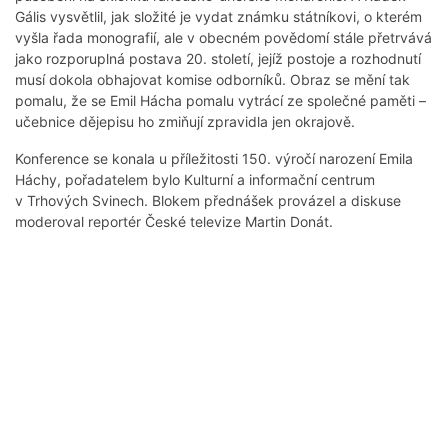
Gális vysvětlil, jak složité je vydat známku státníkovi, o kterém
vyšla řada monografií, ale v obecném povědomí stále přetrvává
jako rozporuplná postava 20. století, jejíž postoje a rozhodnutí
musí dokola obhajovat komise odborníků. Obraz se mění tak
pomalu, že se Emil Hácha pomalu vytrácí ze společné paměti –
učebnice dějepisu ho zmiňují zpravidla jen okrajově.
Konference se konala u příležitosti 150. výročí narození Emila
Háchy, pořadatelem bylo Kulturní a informační centrum
v Trhových Svinech. Blokem přednášek provázel a diskuse
moderoval reportér České televize Martin Donát.