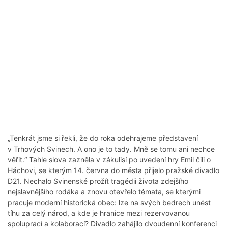
„Tenkrát jsme si řekli, že do roka odehrajeme představení
v Trhových Svinech. A ono je to tady. Mně se tomu ani nechce
věřit.“ Tahle slova zazněla v zákulisí po uvedení hry Emil čili o
Háchovi, se kterým 14. června do města přijelo pražské divadlo
D21. Nechalo Svinenské prožít tragédii života zdejšího
nejslavnějšího rodáka a znovu otevřelo témata, se kterými
pracuje moderní historická obec: lze na svých bedrech unést
tíhu za celý národ, a kde je hranice mezi rezervovanou
spoluprací a kolaborací? Divadlo zahájilo dvoudenní konferenci