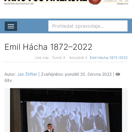
Rozbalit nabídku
Emil Hácha 1872–2022
Jste zde:
Domů
Aktuálně
Emil Hácha 1872–2022
Autor:
Jan Štifter
| Zveřejněno: pondělí 20. června 2022 |
68x