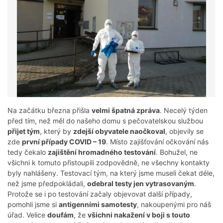
Na začátku března přišla
velmi špatná zpráva
. Necelý týden
před tím, než měl do našeho domu s pečovatelskou službou
přijet tým
, který by
zdejší obyvatele naočkoval
, objevily se
zde
první případy COVID – 19
. Místo zajišťování očkování nás
tedy čekalo
zajištění hromadného testování
. Bohužel, ne
všichni k tomuto přistoupili zodpovědně, ne všechny kontakty
byly nahlášeny. Testovací tým, na který jsme museli čekat déle,
než jsme předpokládali,
odebral testy jen vytrasovaným
.
Protože se i po testování začaly objevovat další případy,
pomohli jsme si
antigenními samotesty
, nakoupenými pro náš
úřad. Velice
doufám
, že
všichni nakažení v boji s touto