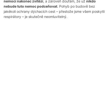
nemocí nakonec zvítězí
, a zároveň doufám, že už
nikdo
nebude tuto nemoc podceňovat
. Pohyb po budově bez
jakékoli ochrany dýchacích cest – přestože jsme všem poskytli
respirátory – je skutečně neomluvitelný.