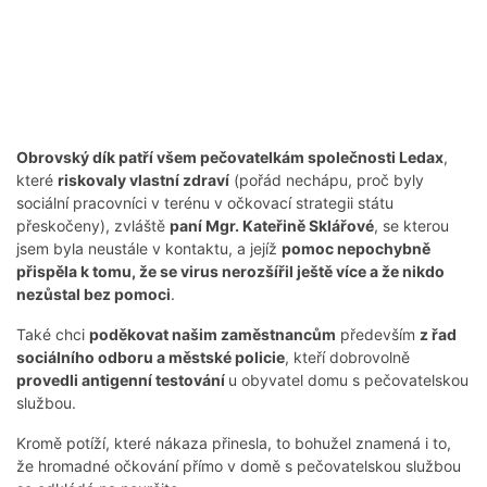
Obrovský dík patří všem pečovatelkám společnosti Ledax
,
které
riskovaly vlastní zdraví
(pořád nechápu, proč byly
sociální pracovníci v terénu v očkovací strategii státu
přeskočeny), zvláště
paní Mgr. Kateřině Sklářové
, se kterou
jsem byla neustále v kontaktu, a jejíž
pomoc nepochybně
přispěla k tomu, že se virus nerozšířil ještě více a že nikdo
nezůstal bez pomoci
.
Také chci
poděkovat našim zaměstnancům
především
z řad
sociálního odboru a městské policie
, kteří dobrovolně
provedli antigenní testování
u obyvatel domu s pečovatelskou
službou.
Kromě potíží, které nákaza přinesla, to bohužel znamená i to,
že hromadné očkování přímo v domě s pečovatelskou službou