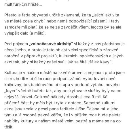
multifunkční hřiště…
Přesto je řada obyvatel určitě zklamaná, že ta „jejich“ aktivita
ve městě zcela chybí, nebo nemá odpovídající zázemí. I tady
samozřejmě platí, že se nelze zavděčit všem, leccos by se ale
vylepšit dalo (a mělo).
Pod pojmem
„volnočasové aktivity“
si každý z nás představuje
něco jiného, a proto je tato oblast velmi specifická a zároveň
náročná v přípravě projektů, kulturních, společenských a jiných
akcí tak, aby si každý našel svůj, jak se říká „šálek kávy“.
Kultura je v našem městě na skvělé úrovni a nejenom proto jsme
se rozhodli v příštím roce podpořit záměr vybudování nové
knihovny, bezbariérového přístupu v podobě výtahu, nového
„foyer“ včetně bufetu tak, aby poskytované služby byly na co
nejvyšší úrovni. Celkové náklady dosahují cca 9 mil. Kč,
přičemž část by měla být kryta z dotace. Samotné kulturní
akce jsou zcela v gesci pana ředitele Jiřího Čajana ml. a jeho
týmu a já osobně pevně věřím, že i v příštím roce bude paleta
nabídky kultury v našem městě velmi pestrá a máme se na co
těšit.