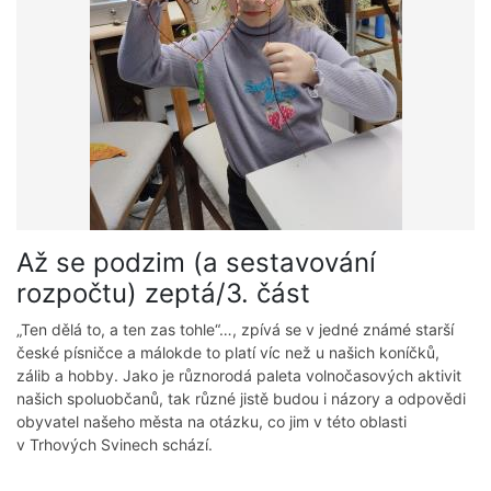
Až se podzim (a sestavování
rozpočtu) zeptá/3. část
„Ten dělá to, a ten zas tohle“…, zpívá se v jedné známé starší
české písničce a málokde to platí víc než u našich koníčků,
zálib a hobby. Jako je různorodá paleta volnočasových aktivit
našich spoluobčanů, tak různé jistě budou i názory a odpovědi
obyvatel našeho města na otázku, co jim v této oblasti
v Trhových Svinech schází.