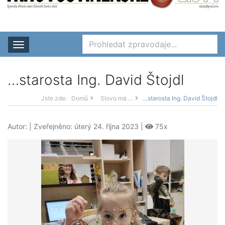
Rozbalit nabídku
…starosta Ing. David Štojdl
Jste zde:
Domů
Slovo má ...
…starosta Ing. David Štojdl
Autor:
| Zveřejněno: úterý 24. října 2023 |
75x