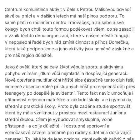
Centrum komunitních aktivit v čele s Petrou Malíkovou odvádí
skvělou práci a v dalších letech má naši plnou podporu. To
samé platí i o rodinném centru Trhováček, a za sebe a své
kolegy bych chtěl touto formou poděkovat všem, co se zasadili
o vznik těchto dvou organizací, které v našem městě fungují.
V neposlední řadě bych rád zmínil činnost a přínos Domečku,
který také podporujeme a jeho aktivity jsou neméně záslužné a
pro náš region důležité.
Jako člověk, který se celý život věnuje sportu a aktivnímu
pohybu vnímám „dluh“ vůči nejmladší a dospívající generaci…
Nově otevřené multifunkční hřiště sice částečně tento dluh řeší,
nicméně absence volně přístupných hřišť pro nejmenší děti přes
teenagery po dospělé je evidentní. Tento fakt navíc umocňuje i
přítomnost nejenom mateřské a základní školy, ale i gymnázia,
střední a praktické školy. Proto byla zadána studie sportovišť,
která by měla vzniknout v prostoru mezi restaurací Junior a
střední školou. Cílem je vybudovat smysluplné, volně
přístupné - a co je důležité - i dostupné sportovní a
volnočasové zázemí primárně pro rodiny s dětmi a dospívající
generaci. To, jaká bude jeho podoba, mohl ovlivnit každý z nás