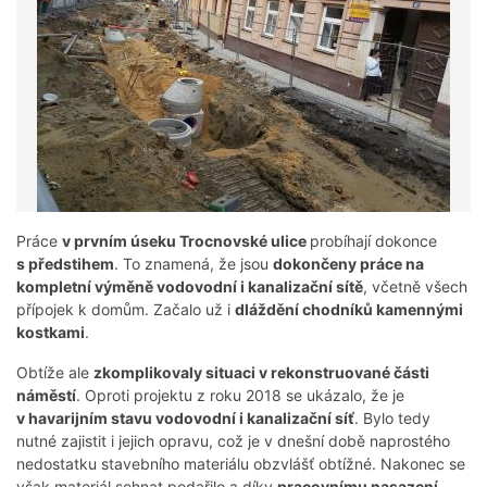
Práce
v prvním úseku Trocnovské ulice
probíhají dokonce
s předstihem
. To znamená, že jsou
dokončeny práce na
kompletní výměně vodovodní i kanalizační sítě
, včetně všech
přípojek k domům. Začalo už i
dláždění chodníků kamennými
kostkami
.
Obtíže ale
zkomplikovaly situaci v rekonstruované části
náměstí
. Oproti projektu z roku 2018 se ukázalo, že je
v havarijním stavu vodovodní i kanalizační síť
. Bylo tedy
nutné zajistit i jejich opravu, což je v dnešní době naprostého
nedostatku stavebního materiálu obzvlášť obtížné. Nakonec se
však materiál sehnat podařilo a díky
pracovnímu nasazení