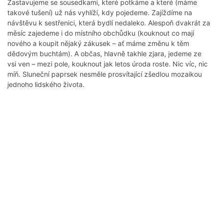
Zastavujeme se sousedkami, které potkáme a které (máme
takové tušení) už nás vyhlíží, kdy pojedeme. Zajíždíme na
návštěvu k sestřenici, která bydlí nedaleko. Alespoň dvakrát za
měsíc zajedeme i do místního obchůdku (kouknout co mají
nového a koupit nějaký zákusek – ať máme změnu k těm
dědovým buchtám). A občas, hlavně takhle zjara, jedeme ze
vsi ven – mezi pole, kouknout jak letos úroda roste. Nic víc, nic
míň. Sluneční paprsek nesměle prosvítající zšedlou mozaikou
jednoho lidského života.