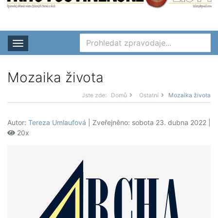
Rozbalit nabídku
Mozaika života
Jste zde:
Domů
Ostatní
Mozaika života
Autor:
Tereza Umlaufová
| Zveřejněno: sobota 23. dubna 2022 |
20x