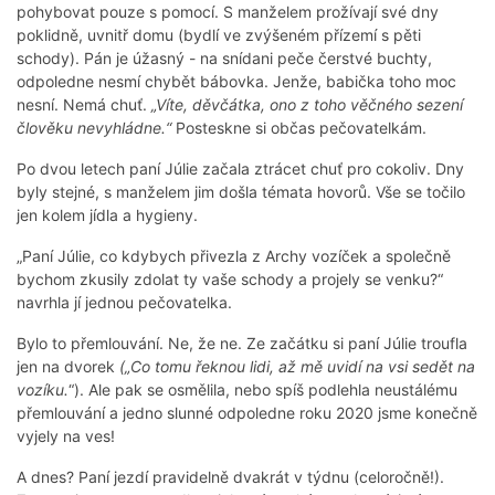
pohybovat pouze s pomocí. S manželem prožívají své dny
poklidně, uvnitř domu (bydlí ve zvýšeném přízemí s pěti
schody). Pán je úžasný - na snídani peče čerstvé buchty,
odpoledne nesmí chybět bábovka. Jenže, babička toho moc
nesní. Nemá chuť.
„Víte, děvčátka, ono z toho věčného sezení
člověku nevyhládne.“
Posteskne si občas pečovatelkám.
Po dvou letech paní Júlie začala ztrácet chuť pro cokoliv. Dny
byly stejné, s manželem jim došla témata hovorů. Vše se točilo
jen kolem jídla a hygieny.
„Paní Júlie, co kdybych přivezla z Archy vozíček a společně
bychom zkusily zdolat ty vaše schody a projely se venku?“
navrhla jí jednou pečovatelka.
Bylo to přemlouvání. Ne, že ne. Ze začátku si paní Júlie troufla
jen na dvorek
(„Co tomu řeknou lidi, až mě uvidí na vsi sedět na
vozíku.
“). Ale pak se osmělila, nebo spíš podlehla neustálému
přemlouvání a jedno slunné odpoledne roku 2020 jsme konečně
vyjely na ves!
A dnes? Paní jezdí pravidelně dvakrát v týdnu (celoročně!).