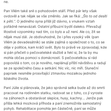
ne.
Pan Vilém také snil o pohodovém stáří. Před pár lety však
ovdověl a tak nějak se vše změnilo. Jak se říká:
„Šlo to od desíti
k pěti.“.
O jediného syna přišli již dávno, s vnukem vztah
pořádně nenavázali. Ostatní příbuzní bydlí daleko. Převažují
lítostivé vzpomínky nad tím, co bylo a už není. Ale co, žít se
nějak musí dál. Je obdivuhodné, že i přes vysoký věk (pan
Vilém je devadesátník) se stále zajímá o společnost o to, co se
děje v politice, kam kráčí svět. Bylo to právě ve zpravodaji, kde
si pán přečetl o pečovatelské službě a řekl si, že ta by mu
mohla občas pomoci s domácností. S pečovatelkou si rád
popovídá o tom, co je nového, naplánují příští návštěvu a radují
se ze společného času a setkání. Nic víc, nic míň. Sluneční
paprsek nesměle prosvítající ztmavlou mozaikou jednoho
lidského života.
Paní Júlie si plánovala, že jako správná selka bude až do smrti
pracovat na rodinném statku, radovat se z toho, co jí vyroste
na záhonech a obstarávat slepice, husy, kachny... Jenže pak
přišla lehká mozková příhoda a paní znemožnila samostatný
pohyb. Rehabilitace pomohla jen částečně, paní se může