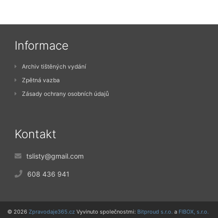
Informace
Archiv tištěných vydání
Zpětná vazba
Zásady ochrany osobních údajů
Kontakt
tslisty@gmail.com
608 436 941
© 2026
Zpravodaje365.cz
Vyvinuto společnostmi:
Bitproud s.r.o.
a
FIBOX, s.r.o.