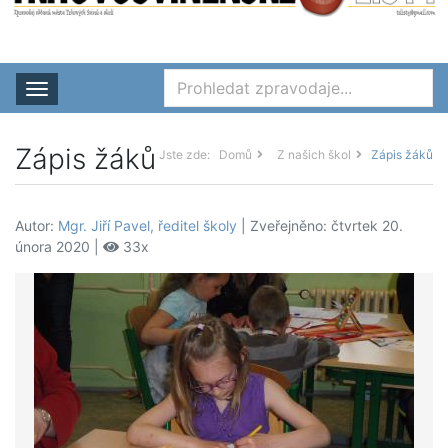
Rozbalit nabídku
Zápis žáků
Jste zde:
Domů
Z našich škol
Zápis žáků
Autor:
Mgr. Jiří Pavel, ředitel školy
| Zveřejněno: čtvrtek 20.
února 2020 |
33x