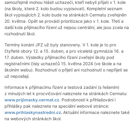
samozřejmě mohou hlásit uchazeči, kteří nebyli přijati v 1. kole
(na školy, které 2. kolo budou vypisovat). Kompletní seznam
škol vypisujících 2. kolo bude na stránkách Cermatu zveřejněn
20. května. Opět se provádí prioritizace jako v 1. kole. Třetí a
další kola přijímacího řízení už nejsou centrální, ale jsou zcela na
rozhodnutí škol.
Termíny konání JPZ už byly stanoveny. V 1. kole je to pro
čtyřleté obory 12. a 15. duben, a pro víceletá gymnázia 16. a
17. duben. Výsledky přijímacího řízení zveřejní školy pod
registračními čísly uchazečů 15. května 2024 (ve škole a na
školním webu). Rozhodnutí o přijetí ani rozhodnutí o nepřijetí se
už neposílají.
Informace k přijímacímu řízení a testová zadání (s řešením)
z minulých let k procvičování naleznete na stránkách Cermatu:
www.prijimacky.cermat.cz
. Podrobnosti k přihlašování i
přihlášky pak naleznete na speciální webové stránce:
www.prihlaskynastredni.cz
.
Aktuální informace naleznete také
na webových stránkách škol.