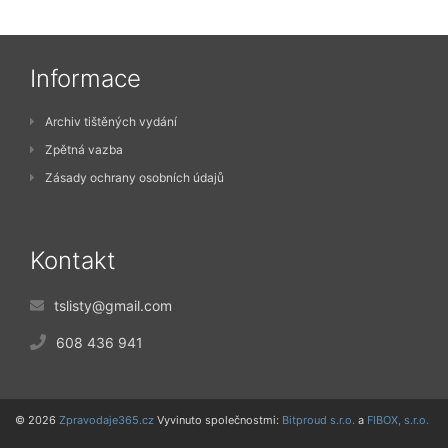
Informace
Archiv tištěných vydání
Zpětná vazba
Zásady ochrany osobních údajů
Kontakt
tslisty@gmail.com
608 436 941
© 2026
Zpravodaje365.cz
Vyvinuto společnostmi:
Bitproud s.r.o.
a
FIBOX, s.r.o.