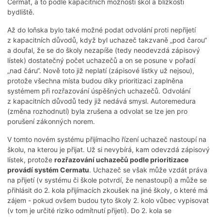
Cermat, a to podle kapacitních možností škol a blízkosti
bydliště.
Až do loňska bylo také možné podat odvolání proti nepřijetí
z kapacitních důvodů, když byl uchazeč takzvaně „pod čarou“
a doufal, že se do školy nezapíše (tedy neodevzdá zápisový
lístek) dostatečný počet uchazečů a on se posune v pořadí
„nad čáru“. Nově toto již neplatí (zápisové lístky už nejsou),
protože všechna místa budou díky prioritizaci zaplněna
systémem při rozřazování úspěšných uchazečů. Odvolání
z kapacitních důvodů tedy již nedává smysl. Autoremedura
(změna rozhodnutí) byla zrušena a odvolat se lze jen pro
porušení zákonných norem.
V tomto novém systému přijímacího řízení uchazeč nastoupí na
školu, na kterou je přijat. Už si nevybírá, kam odevzdá zápisový
lístek, protože
rozřazování uchazečů podle prioritizace
provádí systém Cermatu
. Uchazeč se však může vzdát práva
na přijetí (v systému či škole potvrdí, že nenastoupí) a může se
přihlásit do 2. kola přijímacích zkoušek na jiné školy, o které má
zájem - pokud ovšem budou tyto školy 2. kolo vůbec vypisovat
(v tom je určité riziko odmítnutí přijetí). Do 2. kola se