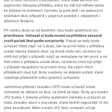
papírovém tiskopisu přihlášky, který by měl být během ledna
ke stažení na stránkách Cermatu (a poté jistě i na webových
stránkách škol, případně v papírové podobě v základních i
středních školách).
Při výběru školy se od letošního roku bude uplatňovat tzv.
prioritizace
.
Uchazeč si bude muset na přihlášce závazně
zvolit pořadí škol podle své priority
. Pokud se tedy bude
uchazeč hlásit např. na 3 školy, tak na první místo v přihlášce
uvede nejvíce žádaný obor, na druhé místo ten, na který by
chtěl být přijat v případě, když se nedostane na ten první, a na
třetí místo v přihlášce uvede školu, na kterou chce být přijat
v případě neúspěchu na prvních dvou. Na všech třech
přihláškách musí být školy uvedeny ve stejném pořadí, které
vyjadřuje přednostní volbu (prioritu) uchazeče.
Jednotnou přijímací zkoušku (JPZ) bude uchazeč konat
výhradně na některé ze škol, na které se hlásí. Školy pro konání
JPZ budou 1. března určeny systémem Cermatu a uchazeč se
místo zkoušky dozví z pozvánek, které obdrží nejpozději 14 dní
před zkouškami. Místo konání JPZ tedy uchazeči určuje