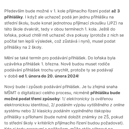
Především bude možné v 1. kole přijímacího řízení podat
až
3
přihlášky
. I když ale uchazeč podá jen jednu přihlášku na
střední školu, bude konat jednotnou příjímací zkoušku (JPZ) na
této škole dvakrát, tedy v obou termínech 1. kola. Ještě do
loňska, pokud chtěl mít uchazeč dva pokusy (protože z nich se
počítal ten lepší výsledek, což zůstává i nyní), musel podat
přihlášky na 2 školy.
Mění se také termín pro podávání přihlášek. Do loňska byla
uzávěrka přihlášek 1. března. Nově budou muset rodiče
podávání přihlášek trochu urychlit, protože ty se podávají
v době
od 1. února do 20. února 2024
!
Nový bude i způsob podávání přihlášek. Je tu zřejmá snaha
MŠMT o digitalizaci celého procesu, nicméně
přihlášku bude
možné podat třemi způsoby
: 1/
elektronicky
(s ověřenou
elektronickou identitou), 2/
podáním výpisu vytištěného z online
systému
nebo 3/ klasicky
podáním vyplněného tiskopisu
přihlášky
s přílohami (bude nutné doložit známky ze ZŠ, pokud
to střední školy v kritériích přijímacího řízení budou požadovat).
Kdo si tedy nerozumí s počítačem, může stále sáhnout po