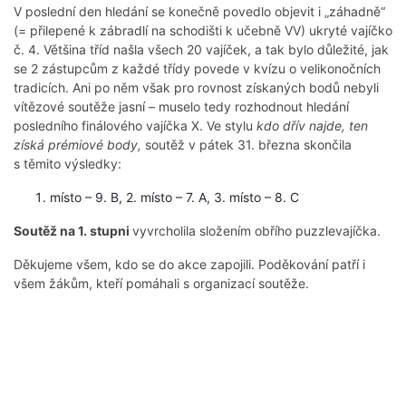
V poslední den hledání se konečně povedlo objevit i „záhadně“
(= přilepené k zábradlí na schodišti k učebně VV) ukryté vajíčko
č. 4. Většina tříd našla všech 20 vajíček, a tak bylo důležité, jak
se 2 zástupcům z každé třídy povede v kvízu o velikonočních
tradicích. Ani po něm však pro rovnost získaných bodů nebyli
vítězové soutěže jasní – muselo tedy rozhodnout hledání
posledního finálového vajíčka X. Ve stylu
kdo dřív najde, ten
získá prémiové body,
soutěž v pátek 31. března skončila
s těmito výsledky:
místo – 9. B, 2. místo – 7. A, 3. místo – 8. C
Soutěž na 1. stupni
vyvrcholila složením obřího puzzlevajíčka.
Děkujeme všem, kdo se do akce zapojili. Poděkování patří i
všem žákům, kteří pomáhali s organizací soutěže.