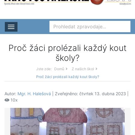
Rozbalit nabídku
Proč žáci prolézali každý kout
školy?
Jste zde:
Domů
Z našich škol
Proč žáci prolézali každý kout školy?
Autor:
Mgr. H. Halešová
| Zveřejněno: čtvrtek 13. dubna 2023 |
10x