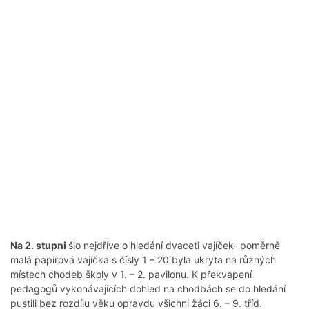
Na 2. stupni
šlo nejdříve o hledání dvaceti vajíček- poměrně
malá papírová vajíčka s čísly 1 – 20 byla ukryta na různých
místech chodeb školy v 1. – 2. pavilonu. K překvapení
pedagogů vykonávajících dohled na chodbách se do hledání
pustili bez rozdílu věku opravdu všichni žáci 6. – 9. tříd.