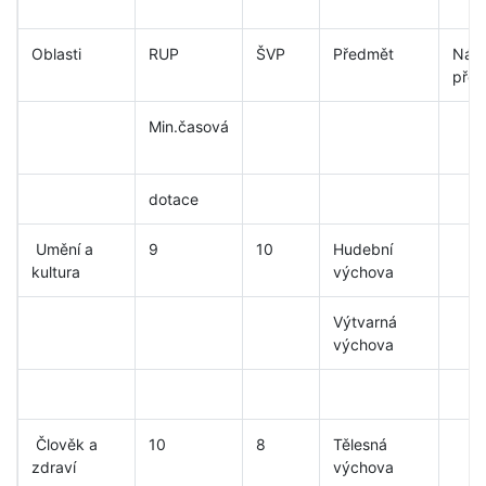
Oblasti
RUP
ŠVP
Předmět
Náz
pře
Min.časová
dotace
Umění a
9
10
Hudební
kultura
výchova
Výtvarná
výchova
Člověk a
10
8
Tělesná
zdraví
výchova