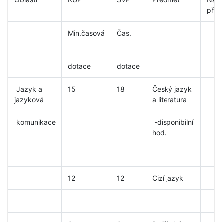
pře
Min.časová
Čas.
dotace
dotace
Jazyk a
15
18
Český jazyk
jazyková
a literatura
komunikace
-disponibilní
hod.
12
12
Cizí jazyk