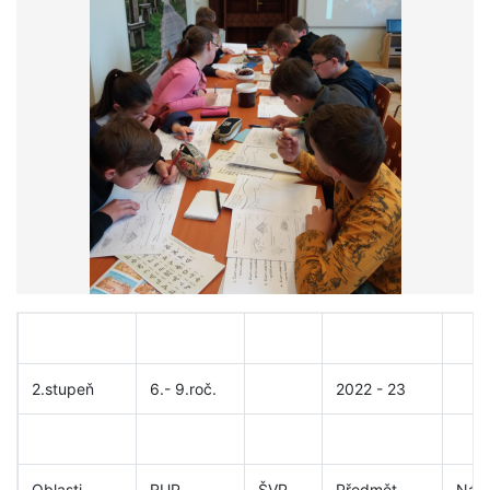
2.stupeň
6.- 9.roč.
2022 - 23
Oblasti
RUP
ŠVP
Předmět
Náz