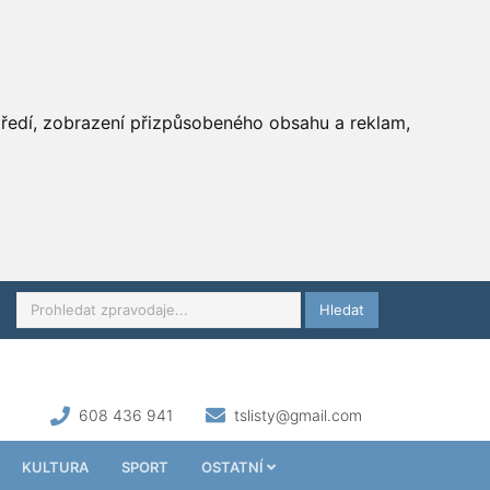
středí, zobrazení přizpůsobeného obsahu a reklam,
Hledat
608 436 941
tslisty@gmail.com
KULTURA
SPORT
OSTATNÍ