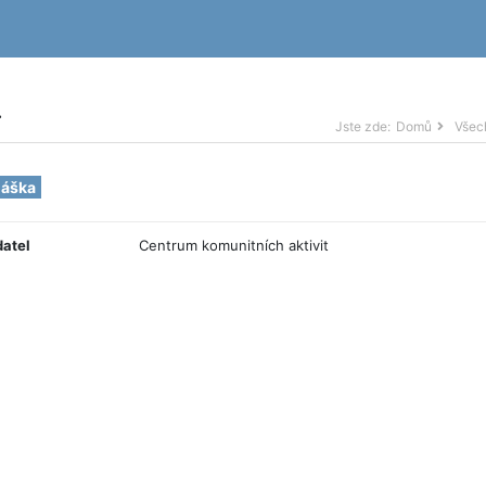
.
Jste zde:
Domů
Všec
náška
datel
Centrum komunitních aktivit