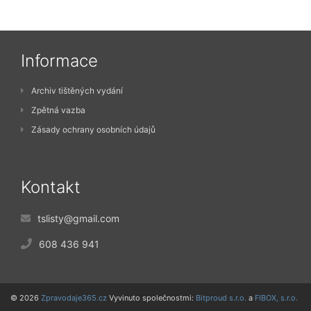
Informace
Archiv tištěných vydání
Zpětná vazba
Zásady ochrany osobních údajů
Kontakt
tslisty@gmail.com
608 436 941
© 2026
Zpravodaje365.cz
Vyvinuto společnostmi:
Bitproud s.r.o.
a
FIBOX, s.r.o.