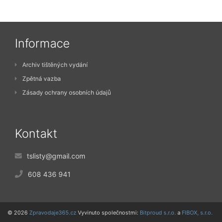
Informace
Archiv tištěných vydání
Zpětná vazba
Zásady ochrany osobních údajů
Kontakt
tslisty@gmail.com
608 436 941
© 2026
Zpravodaje365.cz
Vyvinuto společnostmi:
Bitproud s.r.o.
a
FIBOX, s.r.o.