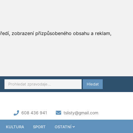
středí, zobrazení přizpůsobeného obsahu a reklam,
Hledat
608 436 941
tslisty@gmail.com
KULTURA
SPORT
OSTATNÍ