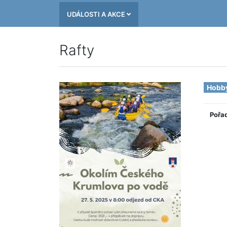
UDÁLOSTI A AKCE
Rafty
Hobb
Pořa