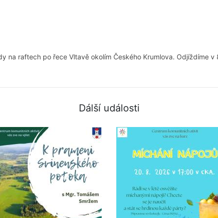
ízdy na raftech po řece Vltavě okolím Českého Krumlova. Odjíždíme v
Dálší události