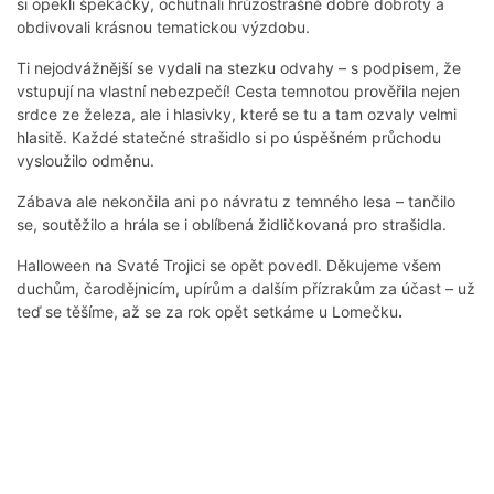
si opekli špekáčky, ochutnali hrůzostrašně dobré dobroty a
obdivovali krásnou tematickou výzdobu.
Ti nejodvážnější se vydali na stezku odvahy – s podpisem, že
vstupují na vlastní nebezpečí! Cesta temnotou prověřila nejen
srdce ze železa, ale i hlasivky, které se tu a tam ozvaly velmi
hlasitě. Každé statečné strašidlo si po úspěšném průchodu
vysloužilo odměnu.
Zábava ale nekončila ani po návratu z temného lesa – tančilo
se, soutěžilo a hrála se i oblíbená židličkovaná pro strašidla.
Halloween na Svaté Trojici se opět povedl. Děkujeme všem
duchům, čarodějnicím, upírům a dalším přízrakům za účast – už
teď se těšíme, až se za rok opět setkáme u Lomečku
.