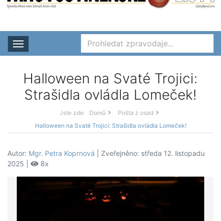
Rozbalit nabídku
Halloween na Svaté Trojici:
Strašidla ovládla Lomeček!
Jste zde:
Domů
Pošta z osad
Halloween na Svaté Trojici: Strašidla ovládla Lomeček!
Autor:
Mgr. Petra Koprnová
| Zveřejněno: středa 12. listopadu
2025 |
8x