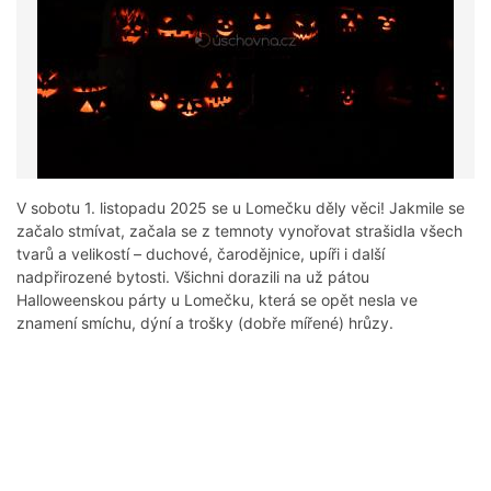
V sobotu 1. listopadu 2025 se u Lomečku děly věci! Jakmile se
začalo stmívat, začala se z temnoty vynořovat strašidla všech
tvarů a velikostí – duchové, čarodějnice, upíři i další
nadpřirozené bytosti. Všichni dorazili na už pátou
Halloweenskou párty u Lomečku, která se opět nesla ve
znamení smíchu, dýní a trošky (dobře mířené) hrůzy.