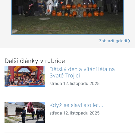
Zobrazit galerii
Další články v rubrice
Dětský den a vítání léta na
Svaté Trojici
středa 12. listopadu 2025
Když se slaví sto let…
středa 12. listopadu 2025