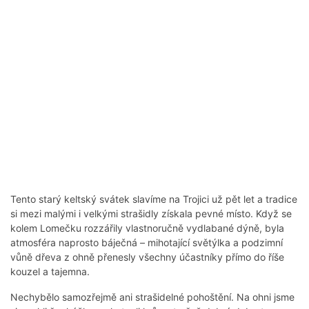
Tento starý keltský svátek slavíme na Trojici už pět let a tradice
si mezi malými i velkými strašidly získala pevné místo. Když se
kolem Lomečku rozzářily vlastnoručně vydlabané dýně, byla
atmosféra naprosto báječná – mihotající světýlka a podzimní
vůně dřeva z ohně přenesly všechny účastníky přímo do říše
kouzel a tajemna.
Nechybělo samozřejmě ani strašidelné pohoštění. Na ohni jsme