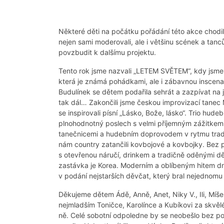
Některé děti na počátku pořádání této akce chodily
nejen sami moderovali, ale i většinu scének a tanc
povzbudit k dalšímu projektu.
Tento rok jsme nazvali „LETEM SVĚTEM“, kdy jsme i
která je známá pohádkami, ale i zábavnou inscen
Budulínek se dětem podařila sehrát a zazpívat na jed
tak dál… Zakončili jsme českou improvizací tanec
se inspirovali písní „Lásko, Bože, lásko“. Trio hudeb
plnohodnotný poslech s velmi příjemným zážitkem.
tanečnicemi a hudebním doprovodem v rytmu tradi
nám country zatančili kovbojové a kovbojky. Bez 
s otevřenou náručí, drinkem a tradičně oděnými dě
zastávka je Korea. Moderním a oblíbeným hitem dn
v podání nejstarších děvčat, který bral nejednomu
Děkujeme dětem Ádě, Anně, Anet, Niky V., Ili, Míše
nejmladším Toničce, Karolínce a Kubíkovi za skvěl
ně. Celé sobotní odpoledne by se neobešlo bez po