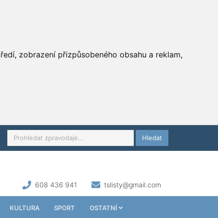
středí, zobrazení přizpůsobeného obsahu a reklam,
Hledat
608 436 941
tslisty@gmail.com
KULTURA
SPORT
OSTATNÍ