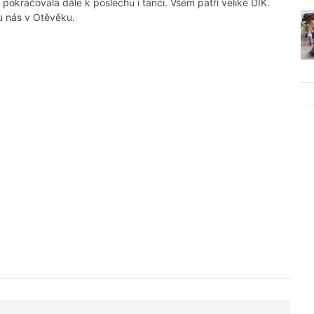
 pokračovala dále k poslechu i tanci. Všem patří veliké DÍK.
 u nás v Otěvěku.