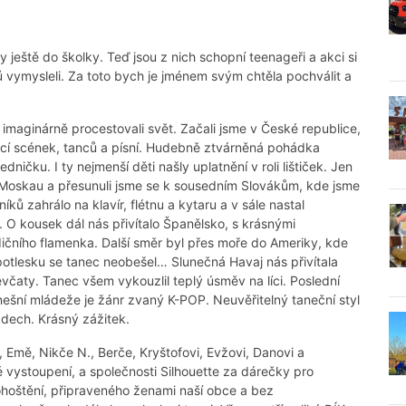
 ještě do školky. Teď jsou z nich schopní teenageři a akci si
ů vymysleli. Za toto bych je jménem svým chtěla pochválit a
maginárně procestovali svět. Začali jsme v České republice,
ací scének, tanců a písní. Hudebně ztvárněná pohádka
ničku. I ty nejmenší děti našly uplatnění v roli lištiček. Jen
 Moskau a přesunuli jsme se k sousedním Slovákům, kde jsme
níků zahrálo na klavír, flétnu a kytaru a v sále nastal
 O kousek dál nás přivítalo Španělsko, s krásnými
čního flamenka. Další směr byl přes moře do Ameriky, kde
potlesku se tanec neobešel… Slunečná Havaj nás přivítala
včaty. Tanec všem vykouzlil teplý úsměv na líci. Poslední
ešní mládeže je žánr zvaný K-POP. Neuvěřitelný taneční styl
 dech. Krásný zážitek.
, Emě, Nikče N., Berče, Kryštofovi, Evžovi, Danovi a
é vystoupení, a společnosti Silhouette za dárečky pro
hoštění, připraveného ženami naší obce a bez