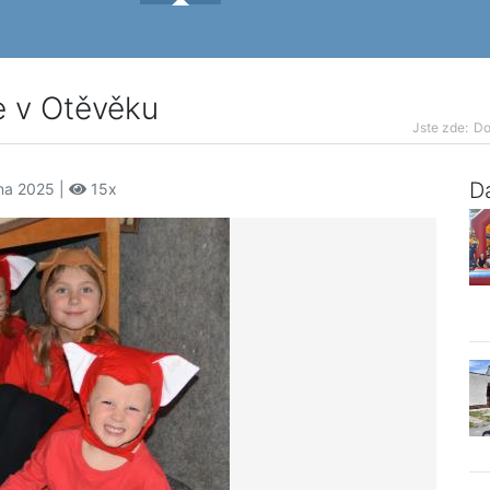
e v Otěvěku
Jste zde:
D
Da
jna 2025 |
15x