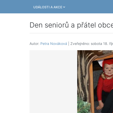
UDÁLOSTI A AKCE
Den seniorů a přátel obc
Autor:
Petra Nováková
| Zveřejněno: sobota 18. ří