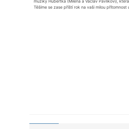
muziky Hubertka (Milena a Václav Pavlíkovi), která
Těšíme se zase příští rok na vaši milou přítomnost