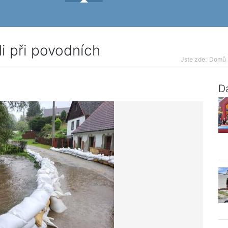
i při povodních
Jste zde:
Domů
Da