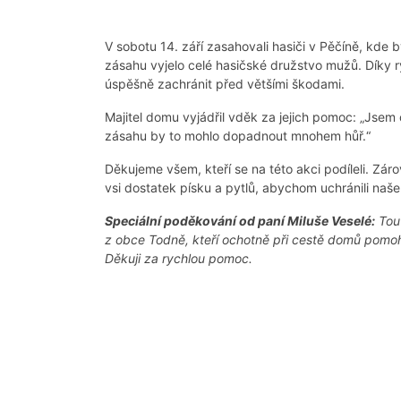
V sobotu 14. září zasahovali hasiči v Pěčíně, kde
zásahu vyjelo celé hasičské družstvo mužů. Díky r
úspěšně zachránit před většími škodami.
Majitel domu vyjádřil vděk za jejich pomoc: „Jsem o
zásahu by to mohlo dopadnout mnohem hůř.“
Děkujeme všem, kteří se na této akci podíleli. Zár
vsi dostatek písku a pytlů, abychom uchránili naš
Speciální poděkování od paní Miluše Veselé:
Tout
z obce Todně, kteří ochotně při cestě domů pomohl
Děkuji za rychlou pomoc.