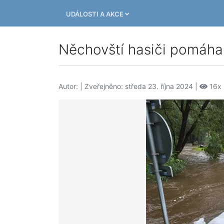
UDÁLOSTI A AKCE
Něchovští hasiči pomáhal
Autor:
| Zveřejněno: středa 23. října 2024 |
16x