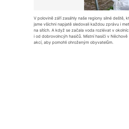
V polovině září zasáhly naše regiony silné deště,
jsme všichni napjatě sledovali každou zprávu i me
na sítích. A když se začala voda rozlévat v okolní
i od dobrovolncýh hasičů. Místní hasiči v Něchově
akcí, aby pomohli ohroženým obyvatelům.