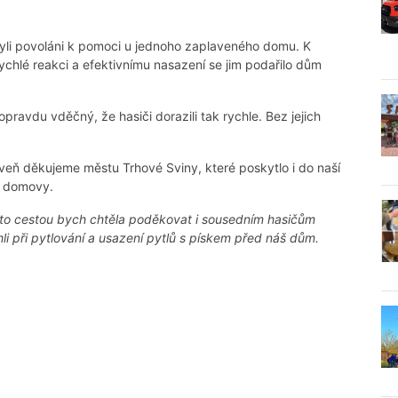
 byli povoláni k pomoci u jednoho zaplaveného domu. K
ychlé reakci a efektivnímu nasazení se jim podařilo dům
pravdu vděčný, že hasiči dorazili tak rychle. Bez jejich
oveň děkujeme městu Trhové Sviny, které poskytlo i do naší
e domovy.
o cestou bych chtěla poděkovat i sousedním hasičům
i při pytlování a usazení pytlů s pískem před náš dům.