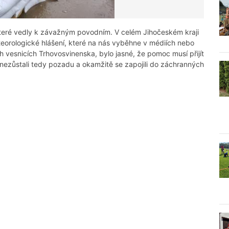
 které vedly k závažným povodním. V celém Jihočeském kraji
teorologické hlášení, které na nás vyběhne v médiích nebo
ch vesnicích Trhovosvinenska, bylo jasné, že pomoc musí přijít
 nezůstali tedy pozadu a okamžitě se zapojili do záchranných