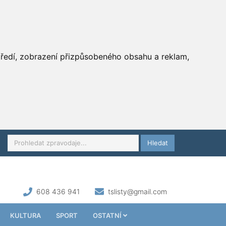
středí, zobrazení přizpůsobeného obsahu a reklam,
Hledat
608 436 941
tslisty@gmail.com
KULTURA
SPORT
OSTATNÍ