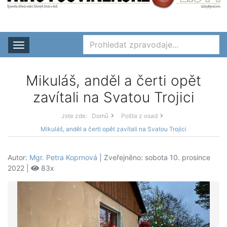
Rozbalit nabídku
Mikuláš, anděl a čerti opět
zavítali na Svatou Trojici
Jste zde:
Domů
Pošta z osad
Mikuláš, anděl a čerti opět zavítali na Svatou Trojici
Autor:
Mgr. Petra Koprnová
| Zveřejněno: sobota 10. prosince
2022 |
83x