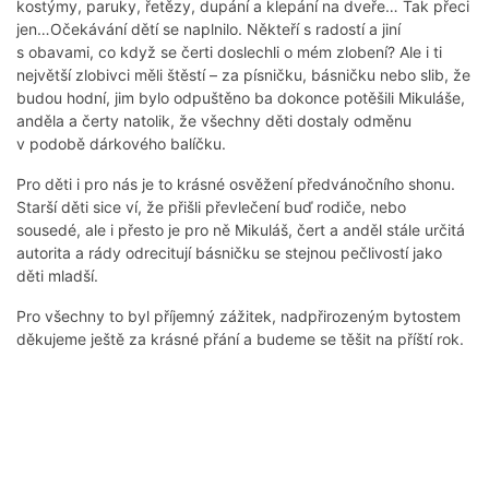
kostýmy, paruky, řetězy, dupání a klepání na dveře… Tak přeci
jen…Očekávání dětí se naplnilo. Někteří s radostí a jiní
s obavami, co když se čerti doslechli o mém zlobení? Ale i ti
největší zlobivci měli štěstí – za písničku, básničku nebo slib, že
budou hodní, jim bylo odpuštěno ba dokonce potěšili Mikuláše,
anděla a čerty natolik, že všechny děti dostaly odměnu
v podobě dárkového balíčku.
Pro děti i pro nás je to krásné osvěžení předvánočního shonu.
Starší děti sice ví, že přišli převlečení buď rodiče, nebo
sousedé, ale i přesto je pro ně Mikuláš, čert a anděl stále určitá
autorita a rády odrecitují básničku se stejnou pečlivostí jako
děti mladší.
Pro všechny to byl příjemný zážitek, nadpřirozeným bytostem
děkujeme ještě za krásné přání a budeme se těšit na příští rok.