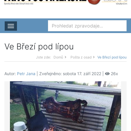
Rozbalit nabídku
Ve Březí pod lípou
Jste zde:
Domů
Pošta z osad
Ve Březí pod lípou
Autor:
Petr Jana
| Zveřejněno: sobota 17. září 2022 |
26x