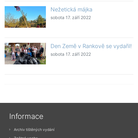
Nežetická májka
sobota 17. září 2022
Den Země v Rankově se vydařil!
sobota 17. září 2022
Informace
Archiv tištěných vydání