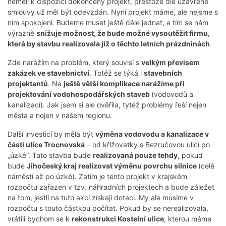
neměli k dispozici dokončený projekt, přestože dle uzavřené
smlouvy už měl být odevzdán. Nyní projekt máme, ale nejsme s
ním spokojeni. Budeme muset ještě dále jednat, a tím se nám
výrazně
snižuje možnost, že bude možné vysoutěžit firmu,
která by stavbu realizovala již o těchto letních prázdninách
.
Zde narážím na problém, který souvisí s
velkým převisem
zakázek ve stavebnictví
. Totéž se týká i
stavebních
projektantů
. Na
ještě větší komplikace narážíme při
projektování vodohospodářských staveb
(vodovodů a
kanalizací). Jak jsem si ale ověřila, tytéž problémy řeší nejen
města a nejen v našem regionu.
Další investicí by měla být
výměna vodovodu a kanalizace v
části ulice Trocnovská
– od křižovatky s Bezručovou ulicí po
„úzké“. Tato stavba bude
realizovaná pouze tehdy
, pokud
bude
Jihočeský kraj realizovat výměnu povrchu silnice
(celé
náměstí až po úzké). Zatím je tento projekt v krajském
rozpočtu zařazen v tzv. náhradních projektech a bude záležet
na tom, jestli na tuto akci získají dotaci. My ale musíme v
rozpočtu s touto částkou počítat. Pokud by se nerealizovala,
vrátili bychom se k
rekonstrukci Kostelní ulice
, kterou máme