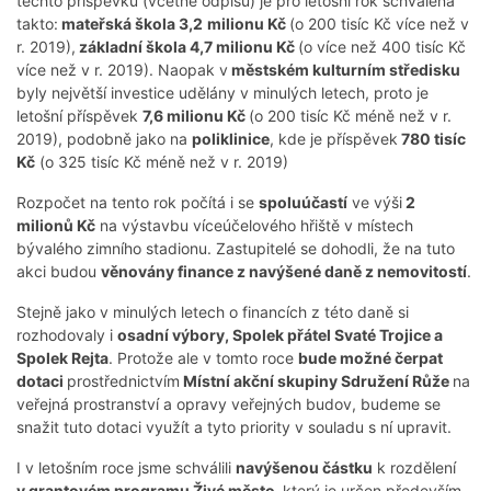
těchto příspěvků (včetně odpisů) je pro letošní rok schválena
takto:
mateřská škola 3,2
milionu Kč
(o 200 tisíc Kč více než v
r. 2019),
základní škola 4,7 milionu Kč
(o více než 400 tisíc Kč
více než v r. 2019). Naopak v
městském kulturním středisku
byly největší investice udělány v minulých letech, proto je
letošní příspěvek
7,6 milionu Kč
(o 200 tisíc Kč méně než v r.
2019), podobně jako na
poliklinice
, kde je příspěvek
780 tisíc
Kč
(o 325 tisíc Kč méně než v r. 2019)
Rozpočet na tento rok počítá i se
spoluúčastí
ve výši
2
milionů Kč
na výstavbu víceúčelového hřiště v místech
bývalého zimního stadionu. Zastupitelé se dohodli, že na tuto
akci budou
věnovány finance z navýšené daně z nemovitostí
.
Stejně jako v minulých letech o financích z této daně si
rozhodovaly i
osadní výbory, Spolek přátel Svaté Trojice a
Spolek Rejta
. Protože ale v tomto roce
bude možné čerpat
dotaci
prostřednictvím
Místní akční skupiny Sdružení Růže
na
veřejná prostranství a opravy veřejných budov, budeme se
snažit tuto dotaci využít a tyto priority v souladu s ní upravit.
I v letošním roce jsme schválili
navýšenou částku
k rozdělení
v grantovém programu Živé město,
který je určen především