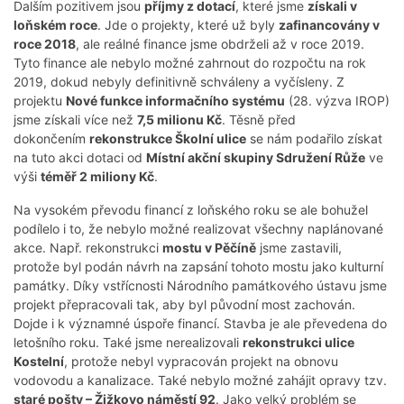
Dalším pozitivem jsou
příjmy z dotací
, které jsme
získali v
loňském roce
. Jde o projekty, které už byly
zafinancovány v
roce 2018
, ale reálné finance jsme obdrželi až v roce 2019.
Tyto finance ale nebylo možné zahrnout do rozpočtu na rok
2019, dokud nebyly definitivně schváleny a vyčísleny. Z
projektu
Nové funkce informačního systému
(28. výzva IROP)
jsme získali více než
7,5 milionu Kč
. Těsně před
dokončením
rekonstrukce Školní ulice
se nám podařilo získat
na tuto akci dotaci od
Místní akční skupiny Sdružení Růže
ve
výši
téměř 2 miliony Kč
.
Na vysokém převodu financí z loňského roku se ale bohužel
podílelo i to, že nebylo možné realizovat všechny naplánované
akce. Např. rekonstrukci
mostu v Pěčíně
jsme zastavili,
protože byl podán návrh na zapsání tohoto mostu jako kulturní
památky. Díky vstřícnosti Národního památkového ústavu jsme
projekt přepracovali tak, aby byl původní most zachován.
Dojde i k významné úspoře financí. Stavba je ale převedena do
letošního roku. Také jsme nerealizovali
rekonstrukci ulice
Kostelní
, protože nebyl vypracován projekt na obnovu
vodovodu a kanalizace. Také nebylo možné zahájit opravy tzv.
staré pošty – Žižkovo náměstí 92
. Jako velký problém se