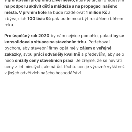
na podporu aktivit dětí a mládeže a na propagaci našeho
města. V prvním kole
se bude rozdělovat
1 milion Kč
a
zbývajících
100 tisíc Kč
pak bude moci být rozděleno během
roku.
Pro úspěšný rok 2020
by nám nejvíce pomohlo, pokud
by se
konsolidovala situace na stavebním trhu.
Potřebovali
bychom, aby stavební firmy opět měly
zájem o veřejné
zakázky
, svou
práci odváděly kvalitně
a především, aby se o
něco
snížily ceny stavebních prací
. Je zřejmé, že se nevrátí
ceny z let minulých, ale nárůst těchto cen je výrazně vyšší než
v jiných odvětvích našeho hospodářství.