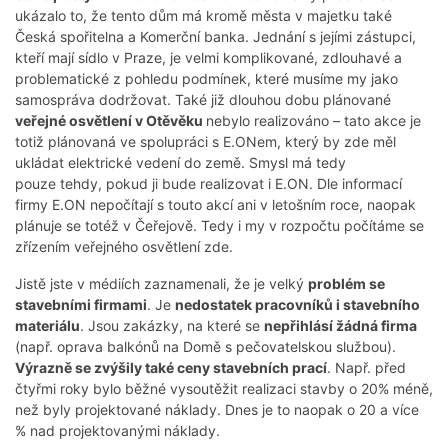
ukázalo to, že tento dům má kromě města v majetku také
Česká spořitelna a Komerční banka. Jednání s jejími zástupci,
kteří mají sídlo v Praze, je velmi komplikované, zdlouhavé a
problematické z pohledu podmínek, které musíme my jako
samospráva dodržovat. Také již dlouhou dobu plánované
veřejné osvětlení v Otěvěku
nebylo realizováno – tato akce je
totiž plánovaná ve spolupráci s E.ONem, který by zde měl
ukládat elektrické vedení do země. Smysl má tedy
pouze tehdy, pokud ji bude realizovat i E.ON. Dle informací
firmy E.ON nepočítají s touto akcí ani v letošním roce, naopak
plánuje se totéž v Čeřejově. Tedy i my v rozpočtu počítáme se
zřízením veřejného osvětlení zde.
Jistě jste v médiích zaznamenali, že je velký
problém se
stavebními firmami
. Je
nedostatek pracovníků i stavebního
materiálu
. Jsou zakázky, na které se
nepřihlásí žádná firma
(např. oprava balkónů na Domě s pečovatelskou službou).
Výrazně se zvýšily také ceny stavebních prací
. Např. před
čtyřmi roky bylo běžné vysoutěžit realizaci stavby o 20% méně,
než byly projektované náklady. Dnes je to naopak o 20 a více
% nad projektovanými náklady.