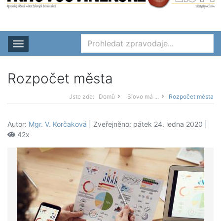
Rozbalit nabídku
Rozpočet města
Jste zde:
Domů
Slovo má ...
Rozpočet města
Autor:
Mgr. V. Korčaková
| Zveřejněno: pátek 24. ledna 2020 |
42x