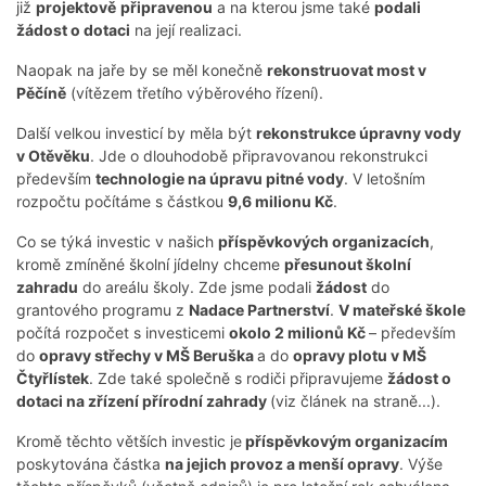
již
projektově
připravenou
a na kterou jsme také
podali
žádost o dotaci
na její realizaci.
Naopak na jaře by se měl konečně
rekonstruovat most v
Pěčíně
(vítězem třetího výběrového řízení).
Další velkou investicí by měla být
rekonstrukce úpravny vody
v Otěvěku
. Jde o dlouhodobě připravovanou rekonstrukci
především
technologie na úpravu pitné vody
. V letošním
rozpočtu počítáme s částkou
9,6 milionu Kč
.
Co se týká investic v našich
příspěvkových organizacích
,
kromě zmíněné školní jídelny chceme
přesunout školní
zahradu
do areálu školy. Zde jsme podali
žádost
do
grantového programu z
Nadace Partnerství
.
V mateřské škole
počítá rozpočet s investicemi
okolo 2 milionů Kč
– především
do
opravy střechy v MŠ Beruška
a do
opravy plotu v MŠ
Čtyřlístek
. Zde také společně s rodiči připravujeme
žádost o
dotaci na zřízení přírodní zahrady
(viz článek na straně...).
Kromě těchto větších investic je
příspěvkovým organizacím
poskytována částka
na jejich provoz a menší opravy
. Výše