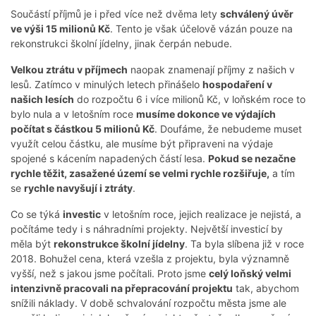
Součástí příjmů je i před více než dvěma lety
schválený úvěr
ve výši 15 milionů Kč
. Tento je však účelově vázán pouze na
rekonstrukci školní jídelny, jinak čerpán nebude.
Velkou ztrátu v příjmech
naopak znamenají příjmy z našich v
lesů. Zatímco v minulých letech přinášelo
hospodaření v
našich lesích
do rozpočtu 6 i více milionů Kč, v loňském roce to
bylo nula a v letošním roce
musíme dokonce ve výdajích
počítat s částkou 5 milionů Kč
. Doufáme, že nebudeme muset
využít celou částku, ale musíme být připraveni na výdaje
spojené s kácením napadených částí lesa.
Pokud se nezačne
rychle těžit, zasažené území se velmi rychle rozšiřuje,
a tím
se
rychle navyšují i ztráty
.
Co se týká
investic
v letošním roce, jejich realizace je nejistá, a
počítáme tedy i s náhradními projekty. Největší investicí by
měla být
rekonstrukce školní jídelny
. Ta byla slíbena již v roce
2018. Bohužel cena, která vzešla z projektu, byla významně
vyšší, než s jakou jsme počítali. Proto jsme
celý loňský velmi
intenzivně pracovali na přepracování projektu
tak, abychom
snížili náklady. V době schvalování rozpočtu města jsme ale