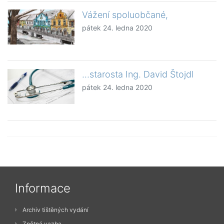
Vážení spoluobčané,
pátek 24. ledna 2020
...starosta Ing. David Štojdl
pátek 24. ledna 2020
Informace
Archiv tištěných vydání
Zpětná vazba