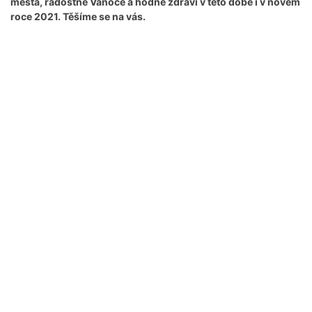
města, radostné Vánoce a hodně zdraví v této době i v novém
roce 2021. Těšíme se na vás.