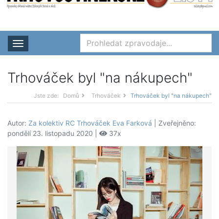
Rozbalit nabídku
Trhováček byl "na nákupech"
Jste zde:
Domů
Trhováček
Trhováček byl "na nákupech"
Autor:
Za kolektiv RC Trhováček Eva Farková
| Zveřejněno:
pondělí 23. listopadu 2020 |
37x