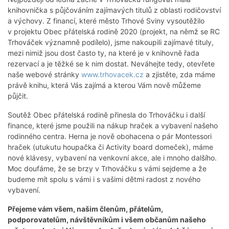
knihovnička s půjčováním zajímavých titulů z oblasti rodičovství
a výchovy. Z financí, které město Trhové Sviny vysoutěžilo
v projektu Obec přátelská rodině 2020 (projekt, na němž se RC
Trhováček významně podílelo), jsme nakoupili zajímavé tituly,
mezi nimiž jsou dost často ty, na které je v knihovně řada
rezervací a je těžké se k nim dostat. Neváhejte tedy, otevřete
naše webové stránky
www.trhovacek.cz
a zjistěte, zda máme
právě knihu, která Vás zajímá a kterou Vám nově můžeme
půjčit.
Soutěž Obec přátelská rodině přinesla do Trhováčku i další
finance, které jsme použili na nákup hraček a vybavení našeho
rodinného centra. Herna je nově obohacena o pár Montessori
hraček (utukutu houpačka či Activity board domeček), máme
nové klávesy, vybavení na venkovní akce, ale i mnoho dalšího.
Moc doufáme, že se brzy v Trhováčku s vámi sejdeme a že
budeme mít spolu s vámi i s vašimi dětmi radost z nového
vybavení.
Přejeme vám všem, našim členům, přátelům,
podporovatelům, návštěvníkům i všem občanům našeho