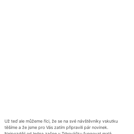
Už teď ale můžeme říci, že se na své návštěvníky vskutku
těšíme a že jsme pro Vás zatím připravili pár novinek.
Nejpozději od ledna začne v Trhováčku fungovat malá