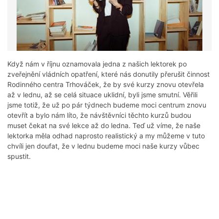
Když nám v říjnu oznamovala jedna z našich lektorek po
zveřejnění vládních opatření, které nás donutily přerušit činnost
Rodinného centra Trhováček, že by své kurzy znovu otevřela
až v lednu, až se celá situace uklidní, byli jsme smutní. Věřili
jsme totiž, že už po pár týdnech budeme moci centrum znovu
otevřít a bylo nám líto, že návštěvníci těchto kurzů budou
muset čekat na své lekce až do ledna. Teď už víme, že naše
lektorka měla odhad naprosto realistický a my můžeme v tuto
chvíli jen doufat, že v lednu budeme moci naše kurzy vůbec
spustit.