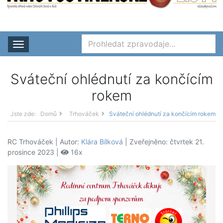
Rozbalit nabídku
Sváteční ohlédnutí za končícím
rokem
Jste zde:
Domů
Trhováček
Sváteční ohlédnutí za končícím rokem
RC Trhováček | Autor:
Klára Bílková
| Zveřejněno: čtvrtek 21.
prosince 2023 |
16x