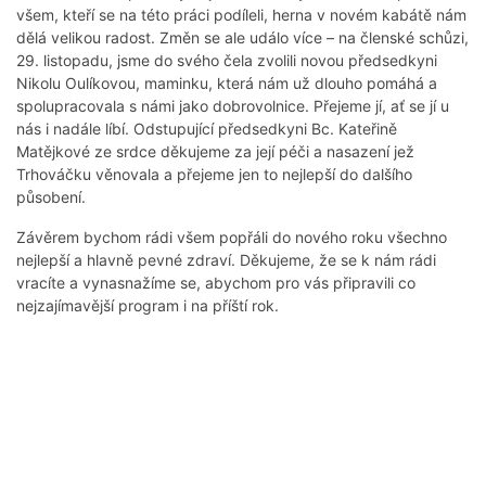
všem, kteří se na této práci podíleli, herna v novém kabátě nám
dělá velikou radost. Změn se ale událo více – na členské schůzi,
29. listopadu, jsme do svého čela zvolili novou předsedkyni
Nikolu Oulíkovou, maminku, která nám už dlouho pomáhá a
spolupracovala s námi jako dobrovolnice. Přejeme jí, ať se jí u
nás i nadále líbí. Odstupující předsedkyni Bc. Kateřině
Matějkové ze srdce děkujeme za její péči a nasazení jež
Trhováčku věnovala a přejeme jen to nejlepší do dalšího
působení.
Závěrem bychom rádi všem popřáli do nového roku všechno
nejlepší a hlavně pevné zdraví. Děkujeme, že se k nám rádi
vracíte a vynasnažíme se, abychom pro vás připravili co
nejzajímavější program i na příští rok.