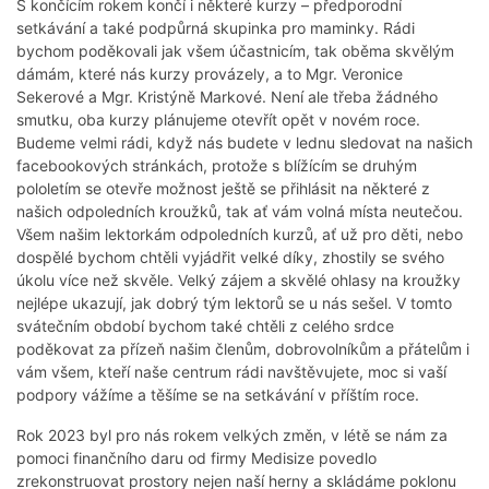
S končícím rokem končí i některé kurzy – předporodní
setkávání a také podpůrná skupinka pro maminky. Rádi
bychom poděkovali jak všem účastnicím, tak oběma skvělým
dámám, které nás kurzy provázely, a to Mgr. Veronice
Sekerové a Mgr. Kristýně Markové. Není ale třeba žádného
smutku, oba kurzy plánujeme otevřít opět v novém roce.
Budeme velmi rádi, když nás budete v lednu sledovat na našich
facebookových stránkách, protože s blížícím se druhým
pololetím se otevře možnost ještě se přihlásit na některé z
našich odpoledních kroužků, tak ať vám volná místa neutečou.
Všem našim lektorkám odpoledních kurzů, ať už pro děti, nebo
dospělé bychom chtěli vyjádřit velké díky, zhostily se svého
úkolu více než skvěle. Velký zájem a skvělé ohlasy na kroužky
nejlépe ukazují, jak dobrý tým lektorů se u nás sešel. V tomto
svátečním období bychom také chtěli z celého srdce
poděkovat za přízeň našim členům, dobrovolníkům a přátelům i
vám všem, kteří naše centrum rádi navštěvujete, moc si vaší
podpory vážíme a těšíme se na setkávání v příštím roce.
Rok 2023 byl pro nás rokem velkých změn, v létě se nám za
pomoci finančního daru od firmy Medisize povedlo
zrekonstruovat prostory nejen naší herny a skládáme poklonu