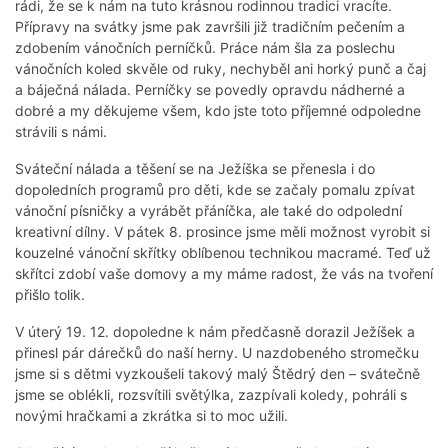
rádi, že se k nám na tuto krásnou rodinnou tradici vracíte.
Přípravy na svátky jsme pak završili již tradičním pečením a
zdobením vánočních perníčků. Práce nám šla za poslechu
vánočních koled skvěle od ruky, nechyběl ani horký punč a čaj
a báječná nálada. Perníčky se povedly opravdu nádherné a
dobré a my děkujeme všem, kdo jste toto příjemné odpoledne
strávili s námi.
Sváteční nálada a těšení se na Ježíška se přenesla i do
dopoledních programů pro děti, kde se začaly pomalu zpívat
vánoční písničky a vyrábět přáníčka, ale také do odpolední
kreativní dílny. V pátek 8. prosince jsme měli možnost vyrobit si
kouzelné vánoční skřítky oblíbenou technikou macramé. Teď už
skřítci zdobí vaše domovy a my máme radost, že vás na tvoření
přišlo tolik.
V úterý 19. 12. dopoledne k nám předčasně dorazil Ježíšek a
přinesl pár dárečků do naší herny. U nazdobeného stromečku
jsme si s dětmi vyzkoušeli takový malý Štědrý den – svátečně
jsme se oblékli, rozsvítili světýlka, zazpívali koledy, pohráli s
novými hračkami a zkrátka si to moc užili.