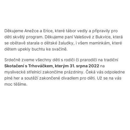
Děkujeme Anežce a Erice, které tábor vedly a připravily pro
děti skvělý program. Děkujeme paní Valešové z Bukvice, která
se obětavě starala o dětské žaludky, i všem maminkám, které
dětem upekly buchtu ke svačině.
Srdečně zveme všechny děti s rodiči či prarodiči na tradiční
Skotačení s Trhováčkem, kterým 31. srpna 2022
na
myslivecké střelnici zakončíme prázdniny. Čeká vás odpoledne
plné her a soutěží zakončené divadlem pro děti. Už se na vás
moc těšíme.