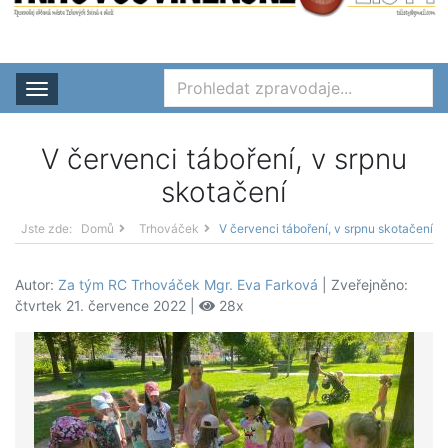
Rozbalit nabídku
V červenci táboření, v srpnu
skotačení
Jste zde:
Domů
Trhováček
V červenci táboření, v srpnu skotačení
Autor:
Za tým RC Trhováček Mgr. Eva Farková
| Zveřejněno:
čtvrtek 21. července 2022 |
28x