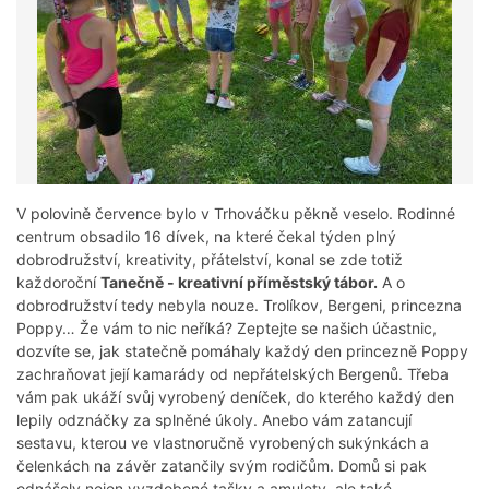
V polovině července bylo v Trhováčku pěkně veselo. Rodinné
centrum obsadilo 16 dívek, na které čekal týden plný
dobrodružství, kreativity, přátelství, konal se zde totiž
každoroční
Tanečně - kreativní příměstský tábor.
A o
dobrodružství tedy nebyla nouze. Trolíkov, Bergeni, princezna
Poppy… Že vám to nic neříká? Zeptejte se našich účastnic,
dozvíte se, jak statečně pomáhaly každý den princezně Poppy
zachraňovat její kamarády od nepřátelských Bergenů. Třeba
vám pak ukáží svůj vyrobený deníček, do kterého každý den
lepily odznáčky za splněné úkoly. Anebo vám zatancují
sestavu, kterou ve vlastnoručně vyrobených sukýnkách a
čelenkách na závěr zatančily svým rodičům. Domů si pak
odnášely nejen vyzdobené tašky a amulety, ale také