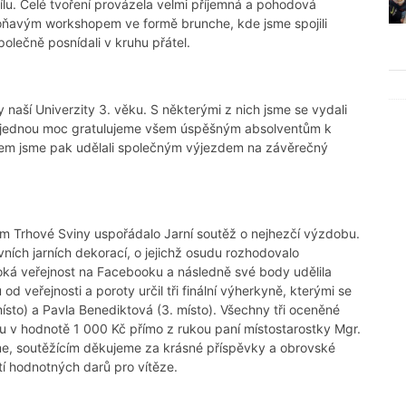
 dílu. Celé tvoření provázela velmi příjemná a pohodová
oňavým workshopem ve formě brunche, kde jsme spojili
polečně posnídali v kruhu přátel.
aší Univerzity 3. věku. S některými z nich jsme se vydali
tě jednou moc gratulujeme všem úspěšným absolventům k
okem jsme pak udělali společným výjezdem na závěrečný
em Trhové Sviny uspořádalo Jarní soutěž o nejhezčí výzdobu.
vních jarních dekorací, o jejichž osudu rozhodovalo
iroká veřejnost na Facebooku a následně své body udělila
 veřejnosti a poroty určil tři finální výherkyně, kterými se
místo) a Pavla Benediktová (3. místo). Všechny tři oceněné
v hodnotě 1 000 Kč přímo z rukou paní místostarostky Mgr.
e, soutěžícím děkujeme za krásné příspěvky a obrovské
í hodnotných darů pro vítěze.