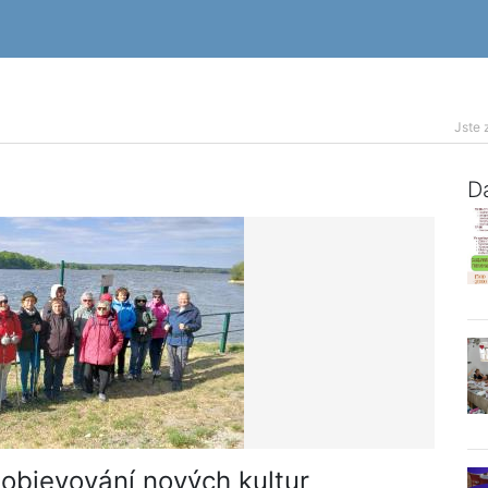
Jste 
Da
 objevování nových kultur