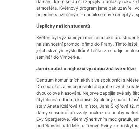
dámám, které se do šití zapojily a přiložily ruku k
atmosféra. Květnový program jsme pak uzavřeli v
příjemné s užitečným – naučili se nové recepty a s
Úspěchy našich studentů
Květen byl významným měsícem také pro studenty n
na slavnostní promoci přímo do Prahy. Tímto ješ
jejich skvělým výsledkům! Tečku za studijním bl
seminář do Vimperka.
Jarní soutěž o nejhezčí výzdobu zná své vítěze
Centrum komunitních aktivit ve spolupráci s Měst
Do soutěže zájemci posílali fotografie svých kreati
dvoukolové hlasování. Nejprve zapojila své síly š
čtyřčlenná odborná komise. Společný součet hlasů od
staly Aneta Kolářová (1. místo), Jana Šikýřová (2. 
dámy si osobně převzaly poukaz do hobbymarketu 
Evy Špergerové. Všem výherkyním moc gratulujem
poděkování patří Městu Trhové Sviny za poskytnut