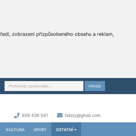
středí, zobrazení přizpůsobeného obsahu a reklam,
Hledat
608 436 941
tslisty@gmail.com
KULTURA
SPORT
OSTATNÍ