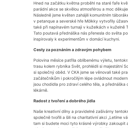
Hned na začátku května proběhl na staré faře květ
parádní akce se skvělou atmosférou a moc děkujeme 
Následně jsme květen zahájili komunitním táborák
v petanque a severské hře Mölkky vytvořily úžasn
také při napínavém turnaji v kuželkách v kuželně 
Tato poutavá přednáška nás přenesla do světa po
inspirovaly k experimentům v domácí kuchyni.
Cesty za poznáním a zdravým pohybem
Polovina měsíce patřila oblíbenému výletu, tentokr
trasu kolem rybníka Svět, prohlédli si majestátní
si společný oběd. V CKA jsme se věnovali také pr
začátečníkům i pokročilým lépe ovládnout moderní 
jsou chodidla pro zdraví celého těla, a přednáška 
lékárně.
Radost z tvoření a dobrého jídla
Naše kreativní dílny a pravidelné zašívárny tentokr
společně tvořili a šili na charitativní akci „Letíme
tam si budete moci tyto krásné výrobky zakoupit 