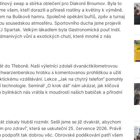
inový swap a sbírka oblečení pro Diakonii Broumov. Byla to
všem, kteří dorazili a přinesli rostliny a květiny k výměně.
em na Buškově hamru. Společné opékání buřtů, zpěv a turnaj
ou sousedskou atmosféru. Sportovního ducha jsme projevili
TJ Spartak. Velkým lákadlem byla Gastronomická pouť Indií.
dmanivých vůní a exotických chutí, které mnohé z nás
át do Třeboně. Naši výletníci zdolali dvanáctikilometrovou
 Schwarzenberskou hrobku s komentovanou prohlídkou a užili
aktickému vzdělávání. Lekce „Jak na chytrý telefon“ pomohly
technologie. Seminář „O krok dál“ nám ukázal, jak klíčová
o bylinkách nás vrátila k moudrosti našich babiček a přírodní
át získaly hlubší rozměr. Sešli jsme se již dvakrát, abychom
 vám pro zdraví“, která se uskuteční 25. července 2026. Právě
a podpořit tak dobrou věc. Obrovské poděkování patří všem