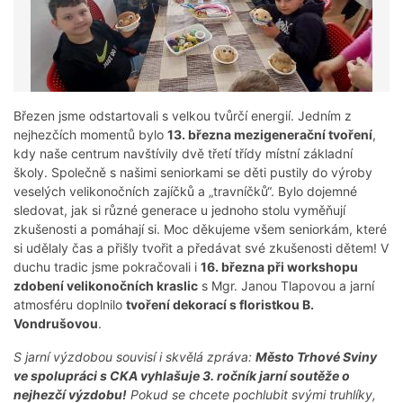
Březen jsme odstartovali s velkou tvůrčí energií. Jedním z
nejhezčích momentů bylo
13. března mezigenerační tvoření
,
kdy naše centrum navštívily dvě třetí třídy místní základní
školy. Společně s našimi seniorkami se děti pustily do výroby
veselých velikonočních zajíčků a „travníčků“. Bylo dojemné
sledovat, jak si různé generace u jednoho stolu vyměňují
zkušenosti a pomáhají si. Moc děkujeme všem seniorkám, které
si udělaly čas a přišly tvořit a předávat své zkušenosti dětem! V
duchu tradic jsme pokračovali i
16. března při workshopu
zdobení velikonočních kraslic
s Mgr. Janou Tlapovou a jarní
atmosféru doplnilo
tvoření dekorací s floristkou B.
Vondrušovou
.
S jarní výzdobou souvisí i skvělá zpráva:
Město Trhové Sviny
ve spolupráci s CKA vyhlašuje 3. ročník jarní soutěže o
nejhezčí výzdobu!
Pokud se chcete pochlubit svými truhlíky,