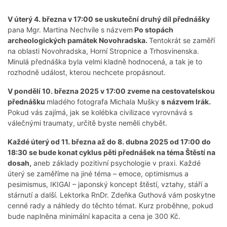
V úterý 4. března v 17:00 se uskuteční druhý díl přednášky
pana Mgr. Martina Nechvíle s názvem
Po stopách
archeologických památek Novohradska.
Tentokrát se zaměří
na oblasti Novohradska, Horní Stropnice a Trhosvinenska.
Minulá přednáška byla velmi kladně hodnocená, a tak je to
rozhodně událost, kterou nechcete propásnout.
V pondělí 10. března 2025 v 17:00 zveme na cestovatelskou
přednášku
mladého fotografa Michala Mušky
s názvem Irák.
Pokud vás zajímá, jak se kolébka civilizace vyrovnává s
válečnými traumaty, určitě byste neměli chybět.
Každé úterý od 11. března až do 8. dubna 2025 od 17:00 do
18:30 se bude konat cyklus pěti přednášek na téma Štěstí na
dosah,
aneb základy pozitivní psychologie v praxi. Každé
úterý se zaměříme na jiné téma – emoce, optimismus a
pesimismus, IKIGAI – japonský koncept štěstí, vztahy, stáří a
stárnutí a další. Lektorka RnDr. Zdeňka Guthová vám poskytne
cenné rady a náhledy do těchto témat. Kurz proběhne, pokud
bude naplněna minimální kapacita a cena je 300 Kč.