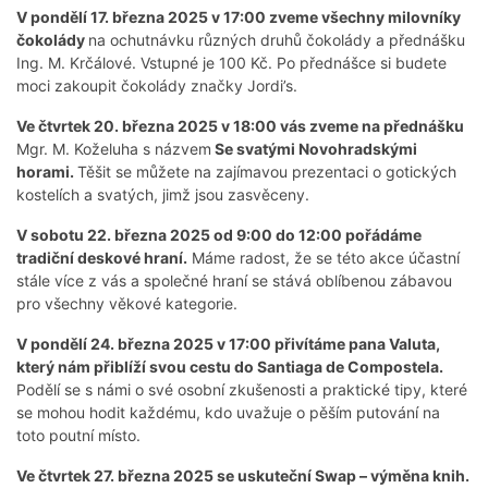
V pondělí 17. března 2025 v 17:00 zveme všechny milovníky
čokolády
na ochutnávku různých druhů čokolády a přednášku
Ing. M. Krčálové. Vstupné je 100 Kč. Po přednášce si budete
moci zakoupit čokolády značky Jordi’s.
Ve čtvrtek 20. března 2025 v 18:00 vás zveme na přednášku
Mgr. M. Koželuha s názvem
Se svatými Novohradskými
horami.
Těšit se můžete na zajímavou prezentaci o gotických
kostelích a svatých, jimž jsou zasvěceny.
V sobotu 22. března 2025 od 9:00 do 12:00 pořádáme
tradiční deskové hraní.
Máme radost, že se této akce účastní
stále více z vás a společné hraní se stává oblíbenou zábavou
pro všechny věkové kategorie.
V pondělí 24. března 2025 v 17:00 přivítáme pana Valuta,
který nám přiblíží svou cestu do Santiaga de Compostela.
Podělí se s námi o své osobní zkušenosti a praktické tipy, které
se mohou hodit každému, kdo uvažuje o pěším putování na
toto poutní místo.
Ve čtvrtek 27. března 2025 se uskuteční Swap – výměna knih.