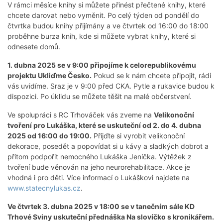
V rámci měsíce knihy si můžete přinést přečtené knihy, které
chcete darovat nebo vyměnit. Po celý týden od pondělí do
čtvrtka budou knihy přijímány a ve čtvrtek od 16:00 do 18:00
proběhne burza knih, kde si můžete vybrat knihy, které si
odnesete domů.
1. dubna 2025 se v 9:00 připojíme k celorepublikovému
projektu Ukliďme Česko.
Pokud se k nám chcete připojit, rádi
vás uvidíme. Sraz je v 9:00 před CKA. Pytle a rukavice budou k
dispozici. Po úklidu se můžete těšit na malé občerstvení.
Ve spolupráci s RC Trhováček vás zveme na
Velikonoční
tvoření pro Lukáška, které se uskuteční od 2. do 4. dubna
2025 od 16:00 do 19:00.
Přijďte si vyrobit velikonoční
dekorace, posedět a popovídat si u kávy a sladkých dobrot a
přitom podpořit nemocného Lukáška Jeníčka. Výtěžek z
tvoření bude věnován na jeho neurorehabilitace. Akce je
vhodná i pro děti. Více informací o Lukáškovi najdete na
www.statecnylukas.cz
.
Ve čtvrtek 3. dubna 2025 v 18:00 se v tanečním sále KD
Trhové Sviny uskuteční přednáška Na slovíčko s kronikářem.