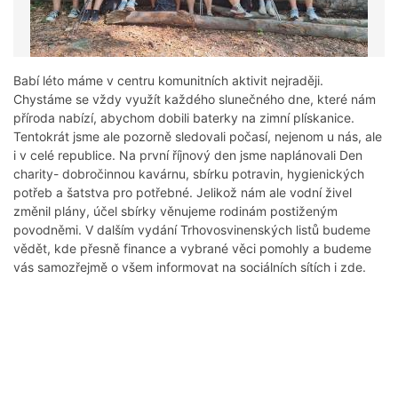
Babí léto máme v centru komunitních aktivit nejraději.
Chystáme se vždy využít každého slunečného dne, které nám
příroda nabízí, abychom dobili baterky na zimní plískanice.
Tentokrát jsme ale pozorně sledovali počasí, nejenom u nás, ale
i v celé republice. Na první říjnový den jsme naplánovali Den
charity- dobročinnou kavárnu, sbírku potravin, hygienických
potřeb a šatstva pro potřebné. Jelikož nám ale vodní živel
změnil plány, účel sbírky věnujeme rodinám postiženým
povodněmi. V dalším vydání Trhovosvinenských listů budeme
vědět, kde přesně finance a vybrané věci pomohly a budeme
vás samozřejmě o všem informovat na sociálních sítích i zde.