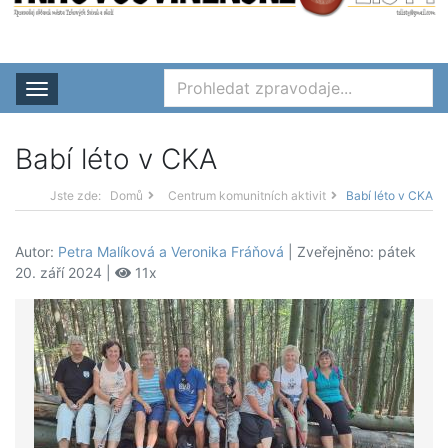
Rozbalit nabídku
Babí léto v CKA
Jste zde:
Domů
Centrum komunitních aktivit
Babí léto v CKA
Autor:
Petra Malíková a Veronika Fráňová
| Zveřejněno: pátek
20. září 2024 |
11x