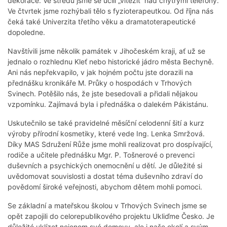
dekorace. Ve středu jsme se učili „vítězit“ nad chytrými telefony.
Ve čtvrtek jsme rozhýbali tělo s fyzioterapeutkou. Od října nás
čeká také Univerzita třetího věku a dramatoterapeutické
dopoledne.
Navštívili jsme několik památek v Jihočeském kraji, ať už se
jednalo o rozhlednu Kleť nebo historické jádro města Bechyně.
Ani nás nepřekvapilo, v jak hojném počtu jste dorazili na
přednášku kronikáře M. Průky o hospodách v Trhových
Svinech. Potěšilo nás, že jste besedovali a přidali nějakou
vzpomínku. Zajímavá byla i přednáška o dalekém Pákistánu.
Uskutečnilo se také pravidelné měsíční celodenní šití a kurz
výroby přírodní kosmetiky, které vede Ing. Lenka Smržová.
Díky MAS Sdružení Růže jsme mohli realizovat pro dospívající,
rodiče a učitele přednášku Mgr. P. Tošnerové o prevenci
duševních a psychických onemocnění u dětí. Je důležité si
uvědomovat souvislosti a dostat téma duševního zdraví do
povědomí široké veřejnosti, abychom dětem mohli pomoci.
Se základní a mateřskou školou v Trhových Svinech jsme se
opět zapojili do celorepublikového projektu Ukliďme Česko. Je
důležité uklízet nejenom své domovy, ale i naše okolí a svým