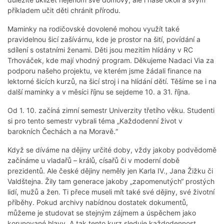
příkladem učit děti chránit přírodu.
Maminky na rodičovské dovolené mohou využít také
pravidelnou šicí zašívárnu, kde je prostor na šití, povídání a
sdílení s ostatními ženami. Děti jsou mezitím hlídány v RC
Trhováček, kde mají vhodný program. Děkujeme Nadaci Via za
podporu našeho projektu, ve kterém jsme žádali finance na
lektorné šicích kurzů, na šicí stroj i na hlídání dětí. Těšíme se i na
další maminky a v měsíci říjnu se sejdeme 10. a 31. října.
Od 1. 10. začíná zimní semestr Univerzity třetího věku. Studenti
si pro tento semestr vybrali téma „Každodenní život v
barokních Čechách a na Moravě.“
Když se díváme na dějiny určité doby, vždy jakoby podvědomě
začínáme u vladařů – králů, císařů či v moderní době
prezidentů. Ale české dějiny neměly jen Karla IV., Jana Žižku či
Valdštejna. Žily tam generace jakoby „zapomenutých“ prostých
lidí, mužů a žen. Ti přece museli mít také své dějiny, své životní
příběhy. Pokud archivy nabídnou dostatek dokumentů,
můžeme je studovat se stejným zájmem a úspěchem jako
korunované hlavy. A tak tento kurz sleduje každodennost