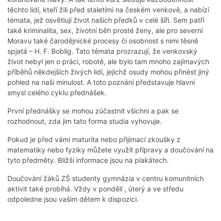
těchto lidí, kteří žili před staletími na českém venkově, a nabízí
témata, jež osvětlují život našich předků v celé šíři. Sem patří
také kriminalita, sex, životní běh prosté ženy, ale pro severní
Moravu také čarodějnické procesy či osobnost s nimi těsně
spjatá – H. F. Boblig. Tato témata prozrazují, že venkovský
život nebyl jen o práci, robotě, ale bylo tam mnoho zajímavých
příběhů někdejších živých lidí, jejichž osudy mohou přinést jiný
pohled na naši minulost. A toto poznání představuje hlavní
smysl celého cyklu přednášek.
První přednášky se mohou zúčastnit všichni a pak se
rozhodnout, zda jim tato forma studia vyhovuje.
Pokud je před vámi maturita nebo přijímací zkoušky z
matematiky nebo fyziky můžete využít přípravy a doučování na
tyto předměty. Bližší informace jsou na plakátech.
Doučování žáků ZŠ studenty gymnázia v centru komunitních
aktivit také probíhá. Vždy v pondělí , úterý a ve středu
odpoledne jsou vašim dětem k dispozici.