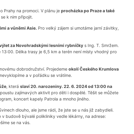
do Prahy na promoci. V plánu je
procházka po Praze a také
e k nim připojit.
ěmi a vůněmi Asie.
Pro velký zájem si umotáme jarní závitky,
výlet za Novohradskými lesními rybníčky
s Ing. T. Smržem.
3:00. Délka trasy je 6,5 km a terén není místy vhodný pro
íc novému dobrodružství. Projedeme
okolí Českého Krumlova
nevyklopíme a v pořádku se vrátíme.
ůže
, která
slaví 20. narozeniny. 22. 6. 2024 od 13:00 na
oustu zajímavých aktivit pro děti i dospělé. Těšit se můžete
rogram, koncert kapely Patrola a mnoho jiného.
nech dlouho, ale jsme rádi, že jste se u nás již zabydleli.
e v budově bývalé polikliniky vedle lékárny, na adrese:
ěšíme se na vás.