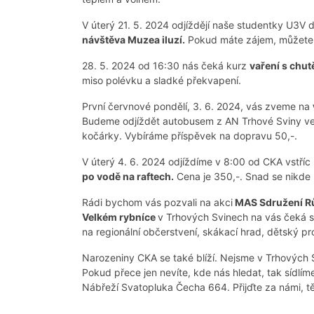
V úterý 21. 5. 2024 odjíždějí naše studentky U3V 
návštěva Muzea iluzí.
Pokud máte zájem, můžete s
28. 5. 2024 od 16:30 nás čeká kurz
vaření s chut
miso polévku a sladké překvapení.
První červnové pondělí, 3. 6. 2024, vás zveme na
Budeme odjíždět autobusem z AN Trhové Sviny ve 1
kočárky. Vybíráme příspěvek na dopravu 50,-.
V úterý 4. 6. 2024 odjíždíme v 8:00 od CKA vstř
po vodě na raftech.
Cena je 350,-. Snad se nikde 
Rádi bychom vás pozvali na akci
MAS Sdružení R
Velkém rybníce
v Trhových Svinech na vás čeká sp
na regionální občerstvení, skákací hrad, dětský p
Narozeniny CKA se také blíží. Nejsme v Trhových Svi
Pokud přece jen nevíte, kde nás hledat, tak sídlím
Nábřeží Svatopluka Čecha 664. Přijďte za námi, t