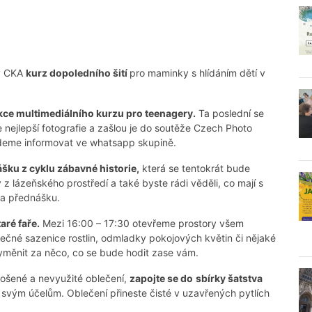
 v CKA
kurz dopoledního šití
pro maminky s hlídáním dětí v
kce multimediálního kurzu pro teenagery.
Ta poslední se
e nejlepší fotografie a zašlou je do soutěže Czech Photo
deme informovat ve whatsapp skupině.
šku z cyklu zábavné historie,
která se tentokrát bude
y z lázeňského prostředí a také byste rádi věděli, co mají s
na přednášku.
aré faře.
Mezi 16:00 – 17:30 otevřeme prostory všem
čné sazenice rostlin, odmladky pokojových květin či nějaké
vyměnit za něco, co se bude hodit zase vám.
bnošené a nevyužité oblečení,
zapojte se do
sbírky šatstva
e svým účelům. Oblečení přineste čisté v uzavřených pytlích