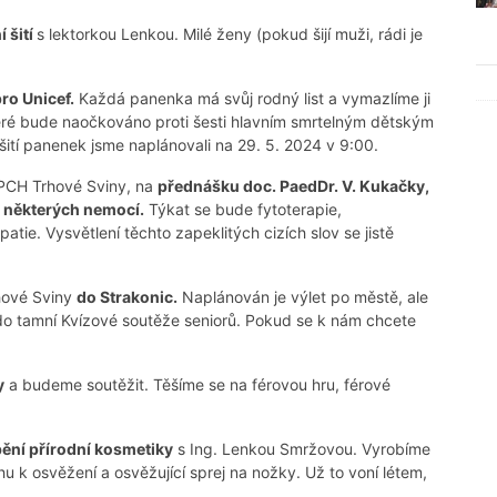
 šití
s lektorkou Lenkou. Milé ženy (pokud šijí muži, rádi je
ro Unicef.
Každá panenka má svůj rodný list a vymazlíme ji
teré bude naočkováno proti šesti hlavním smrtelným dětským
ití panenek jsme naplánovali na 29. 5. 2024 v 9:00.
SPCH Trhové Sviny, na
přednášku doc. PaedDr. V. Kukačky,
y některých nemocí.
Týkat se bude fytoterapie,
tie. Vysvětlení těchto zapeklitých cizích slov se jistě
hové Sviny
do Strakonic.
Naplánován je výlet po městě, ale
 do tamní Kvízové soutěže seniorů. Pokud se k nám chcete
y
a budeme soutěžit. Těšíme se na férovou hru, férové
ění přírodní kosmetiky
s Ing. Lenkou Smržovou. Vyrobíme
hu k osvěžení a osvěžující sprej na nožky. Už to voní létem,