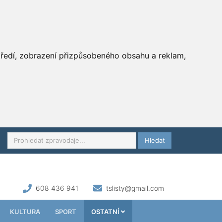
středí, zobrazení přizpůsobeného obsahu a reklam,
Hledat
608 436 941
tslisty@gmail.com
KULTURA
SPORT
OSTATNÍ