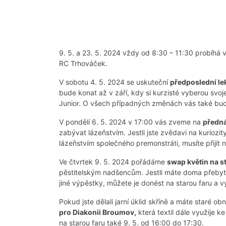
9. 5. a 23. 5. 2024 vždy od 8:30 – 11:30 probíhá
RC Trhováček.
V sobotu 4. 5. 2024 se uskuteční
předposlední le
bude konat až v září, kdy si kurzisté vyberou svoj
Junior. O všech případných změnách vás také bu
V pondělí 6. 5. 2024 v 17:00 vás zveme na
předná
zabývat lázeňstvím. Jestli jste zvědavi na kuriozit
lázeňstvím společného premonstráti, musíte přijít 
Ve čtvrtek 9. 5. 2024 pořádáme
swap květin na st
pěstitelským nadšencům. Jestli máte doma přebyte
jiné výpěstky, můžete je donést na starou faru a 
Pokud jste dělali jarní úklid skříně a máte staré o
pro Diakonii Broumov,
která textil dále využije k
na starou faru také 9. 5. od 16:00 do 17:30.