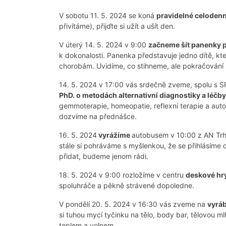
V sobotu 11. 5. 2024 se koná
pravidelné celodenní
přivítáme), přijďte si užít a ušít den.
V úterý 14. 5. 2024 v 9:00
začneme šít panenky p
k dokonalosti. Panenka představuje jedno dítě, k
chorobám. Uvidíme, co stihneme, ale pokračování š
14. 5. 2024 v 17:00 vás srdečně zveme, spolu s 
PhD. o metodách alternativní diagnostiky a léčb
gemmoterapie, homeopatie, reflexní terapie a autopa
dozvíme na přednášce.
16. 5. 2024
vyrážíme
autobusem v 10:00 z AN Tr
stále si pohráváme s myšlenkou, že se přihlásíme
přidat, budeme jenom rádi.
18. 5. 2024 v 9:00 rozložíme v centru
deskové hr
spoluhráče a pěkně strávené dopoledne.
V pondělí 20. 5. 2024 v 16:30 vás zveme na
vyráb
si tuhou mycí tyčinku na tělo, body bar, tělovou ml
teplem a volnem.