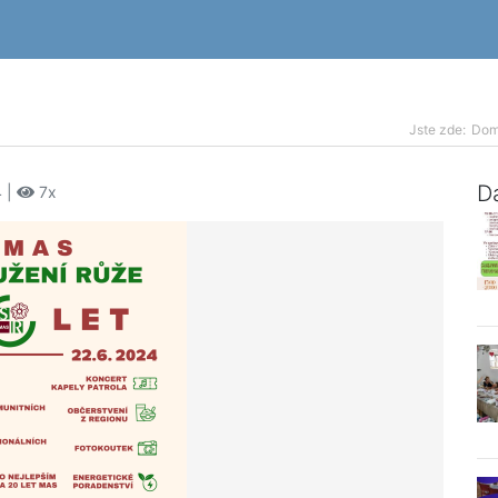
Jste zde:
Do
Da
4 |
7x